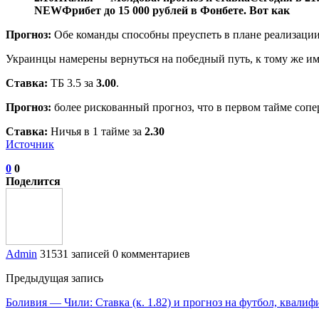
NEW
Фрибет до 15 000 рублей в Фонбете. Вот как
Прогноз:
Обе команды способны преуспеть в плане реализации,
Украинцы намерены вернуться на победный путь, к тому же им
Ставка:
ТБ 3.5 за
3.00
.
Прогноз:
более рискованный прогноз, что в первом тайме соп
Ставка:
Ничья в 1 тайме за
2.30
Источник
0
0
Поделится
Admin
31531 записей
0 комментариев
Предыдущая запись
Боливия — Чили: Ставка (к. 1.82) и прогноз на футбол, квали