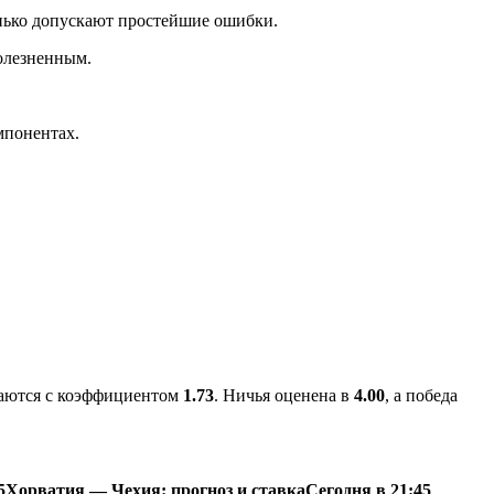
енько допускают простейшие ошибки.
болезненным.
мпонентах.
маются с коэффициентом
1.73
. Ничья оценена в
4.00
, а победа
5
Хорватия — Чехия: прогноз и ставка
Сегодня в 21:45