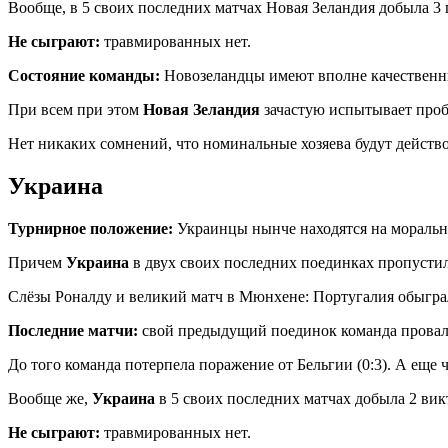
Вообще, в 5 своих последних матчах Новая Зеландия добыла 
Не сыграют:
травмированных нет.
Состояние команды:
Новозеландцы имеют вполне качественны
При всем при этом
Новая Зеландия
зачастую испытывает пробл
Нет никаких сомнений, что номинальные хозяева будут действ
Украина
Турнирное положение:
Украинцы нынче находятся на морально
Причем
Украина
в двух своих последних поединках пропустила
Слёзы Роналду и великий матч в Мюнхене: Португалия обыгр
Последние матчи:
свой предыдущий поединок команда провали
До того команда потерпела поражение от Бельгии (0:3). А еще ч
Вообще же,
Украина
в 5 своих последних матчах добыла 2 вик
Не сыграют:
травмированных нет.