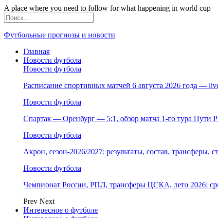
A place where you need to follow for what happening in world cup
Футбольные прогнозы и новости
Главная
Новости футбола
Новости футбола
Расписание спортивных матчей 6 августа 2026 года — li
Новости футбола
Спартак — Оренбург — 5:1, обзор матча 1-го тура Пути 
Новости футбола
Акрон, сезон-2026/2027: результаты, состав, трансферы, 
Новости футбола
Чемпионат России, РПЛ, трансферы ЦСКА, лето 2026: ср
Prev
Next
Интересное о футболе