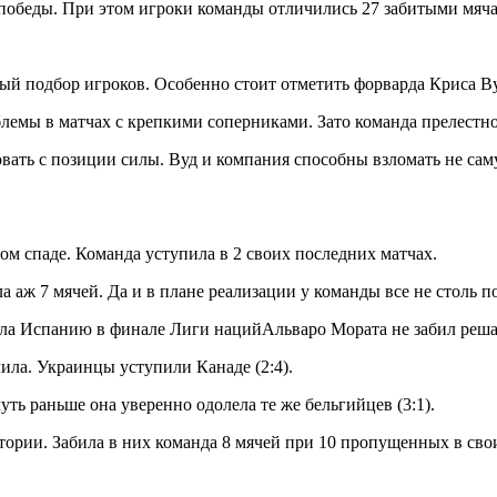
3 победы. При этом игроки команды отличились 27 забитыми мя
й подбор игроков. Особенно стоит отметить форварда Криса Ву
емы в матчах с крепкими соперниками. Зато команда прелестно
овать с позиции силы. Вуд и компания способны взломать не с
м спаде. Команда уступила в 2 своих последних матчах.
 аж 7 мячей. Да и в плане реализации у команды все не столь п
ала Испанию в финале Лиги нацийАльваро Мората не забил реш
ла. Украинцы уступили Канаде (2:4).
уть раньше она уверенно одолела те же бельгийцев (3:1).
тории. Забила в них команда 8 мячей при 10 пропущенных в свои