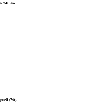
х матчах.
ией (7:0).