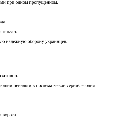
чами при одном пропущенном.
да.
 атакует.
амую надежную оборону украинцев.
озитивно.
ающий пенальти в послематчевой серииСегодня
 ворота.