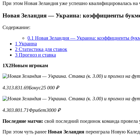
При этом Новая Зеландия уже успешно квалифицировалась на ч
Новая Зеландия — Украина: коэффициенты букм
Содержание:
0.1
Новая Зеландия — Украина: коэффициенты бук
1
Украина
2
Статистика для ставок
3
Прогноз и ставка
1
X
2
Новым игрокам
4.31
3.83
1.69
Бонус
25 000 ₽
4.30
3.80
1.71
Фрибет
3000 ₽
Последние матчи:
свой последний поединок команда провела у
При этом чуть ранее
Новая Зеландия
переиграла Новую Каледо