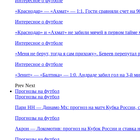
Интересное о футболе
«Краснодар» — «Ахмат» — 1:1. Гости сравняли счет на 
Интересное о футболе
«Краснодар» и «Ахмат» не забили мячей в первом тайме 
Интересное о футболе
«Меня не берут, тогда я сам прихожу». Бевеев перепутал
Интересное о футболе
«Зенит» — «Балтика» — 1:0. Андраде забил гол на 3‑й м
Prev
Next
Прогнозы на футбол
Прогнозы на футбол
Пари НН — Динамо Мх: прогноз на матч Кубка России, ст
Прогнозы на футбол
Акрон — Локомотив: прогноз на Кубок России и ставка на
Прогнозы на футбол