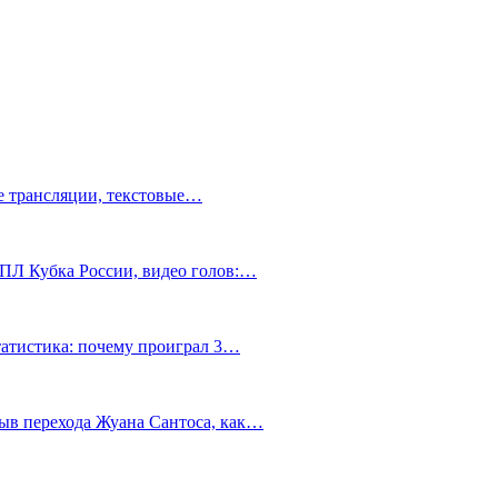
ve трансляции, текстовые…
РПЛ Кубка России, видео голов:…
статистика: почему проиграл 3…
ыв перехода Жуана Сантоса, как…