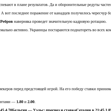
певают в плане результатов. Да и оборонительные редуты част
 А вот последнее поражение от канадцев получилось чересчур 
 Ребров
наверняка проведет значительную кадровую ротацию.
имально активно. Украинцы постараются поднатореть во всех ко
екеров перед предстоящей игрой. На его победу ставки прини
иентами —
1.80
и
2.00
.
:45
4.70
Бельгия — Уэльс: прогноз и ставка
Сегодня в 21:45
1.8