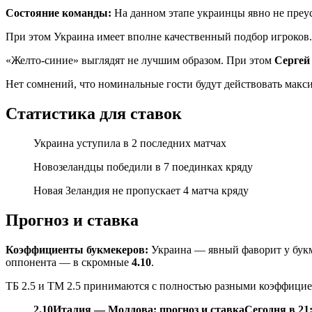
Состояние команды:
На данном этапе украинцы явно не преус
При этом Украина имеет вполне качественный подбор игроков.
«Желто-синие» выглядят не лучшим образом. При этом
Сергей
Нет сомнений, что номинальные гости будут действовать макс
Статистика для ставок
Украина уступила в 2 последних матчах
Новозеландцы победили в 7 поединках кряду
Новая Зеландия не пропускает 4 матча кряду
Прогноз и ставка
Коэффициенты букмекеров:
Украина — явный фаворит у букм
оппонента — в скромные
4.10
.
ТБ 2.5 и ТМ 2.5 принимаются с полностью разными коэффиц
2.10
Италия — Молдова: прогноз и ставка
Сегодня в 21