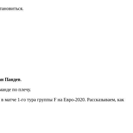
тановиться.
ан Пандев
.
анде по плечу.
 матче 1-го тура группы F на Евро-2020. Рассказываем, как