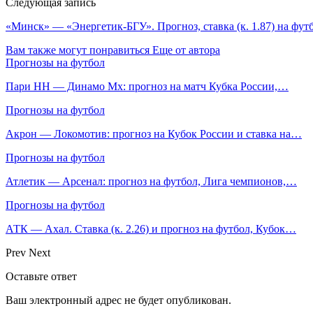
Следующая запись
«Минск» — «Энергетик-БГУ». Прогноз, ставка (к. 1.87) на фут
Вам также могут понравиться
Еще от автора
Прогнозы на футбол
Пари НН — Динамо Мх: прогноз на матч Кубка России,…
Прогнозы на футбол
Акрон — Локомотив: прогноз на Кубок России и ставка на…
Прогнозы на футбол
Атлетик — Арсенал: прогноз на футбол, Лига чемпионов,…
Прогнозы на футбол
АТК — Ахал. Ставка (к. 2.26) и прогноз на футбол, Кубок…
Prev
Next
Оставьте ответ
Ваш электронный адрес не будет опубликован.