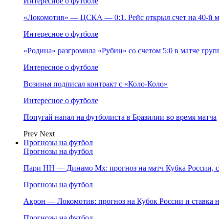
Интересное о футболе
«Локомотив» — ЦСКА — 0:1. Рейс открыл счет на 40‑й м
Интересное о футболе
«Родина» разгромила «Рубин» со счетом 5:0 в матче груп
Интересное о футболе
Возинья подписал контракт с «Коло‑Коло»
Интересное о футболе
Попугай напал на футболиста в Бразилии во время матча
Prev
Next
Прогнозы на футбол
Прогнозы на футбол
Пари НН — Динамо Мх: прогноз на матч Кубка России, ст
Прогнозы на футбол
Акрон — Локомотив: прогноз на Кубок России и ставка на
Прогнозы на футбол