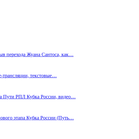
ыв перехода Жуана Сантоса, как…
ve-трансляции, текстовые…
ура Пути РПЛ Кубка России, видео…
пового этапа Кубка России (Путь…