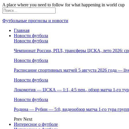
A place where you need to follow for what happening in world cup
Футбольные прогнозы и новости
Главная
Новости футбола
Новости футбола
Чемпионат России, РПЛ, трансферы ЦСКА, лето 2026: ср
Новости футбола
Расписание спортивных матчей 5 августа 2026 года — li
Новости футбола
Локомотив — ЦСКА — 1:1, 4:5 пен., обзор матча 1-го т
Новости футбола
Родина — Рубин — 5:0, видеообзор матча 1-го тура груп
Prev
Next
Интересное о футболе