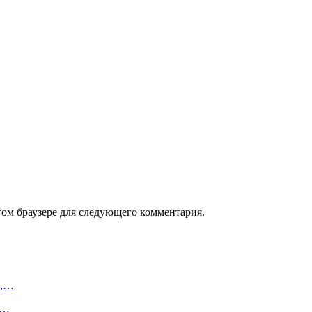
том браузере для следующего комментария.
л,…
а…