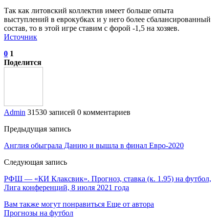
Так как литовский коллектив имеет больше опыта
выступлений в еврокубках и у него более сбалансированный
состав, то в этой игре ставим с форой -1,5 на хозяев.
Источник
0
1
Поделится
Admin
31530 записей
0 комментариев
Предыдущая запись
Англия обыграла Данию и вышла в финал Евро-2020
Следующая запись
РФШ — «КИ Клаксвик». Прогноз, ставка (к. 1.95) на футбол,
Лига конференций, 8 июля 2021 года
Вам также могут понравиться
Еще от автора
Прогнозы на футбол