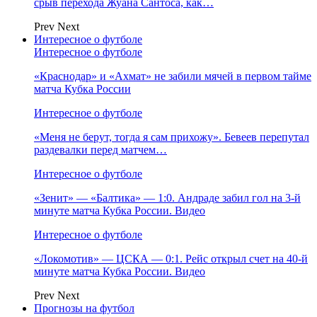
срыв перехода Жуана Сантоса, как…
Prev
Next
Интересное о футболе
Интересное о футболе
«Краснодар» и «Ахмат» не забили мячей в первом тайме
матча Кубка России
Интересное о футболе
«Меня не берут, тогда я сам прихожу». Бевеев перепутал
раздевалки перед матчем…
Интересное о футболе
«Зенит» — «Балтика» — 1:0. Андраде забил гол на 3‑й
минуте матча Кубка России. Видео
Интересное о футболе
«Локомотив» — ЦСКА — 0:1. Рейс открыл счет на 40‑й
минуте матча Кубка России. Видео
Prev
Next
Прогнозы на футбол