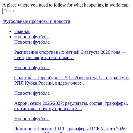
A place where you need to follow for what happening in world cup
Футбольные прогнозы и новости
Главная
Новости футбола
Новости футбола
Расписание спортивных матчей 6 августа 2026 года —
live трансляции, текстовые…
Новости футбола
Спартак — Оренбург — 5:1, обзор матча 1-го тура Пути
РПЛ Кубка России, видео голов:…
Новости футбола
Акрон, сезон-2026/2027: результаты, состав, трансферы,
статистика: почему проиграл 3…
Новости футбола
Чемпионат России, РПЛ, трансферы ЦСКА, лето 2026: