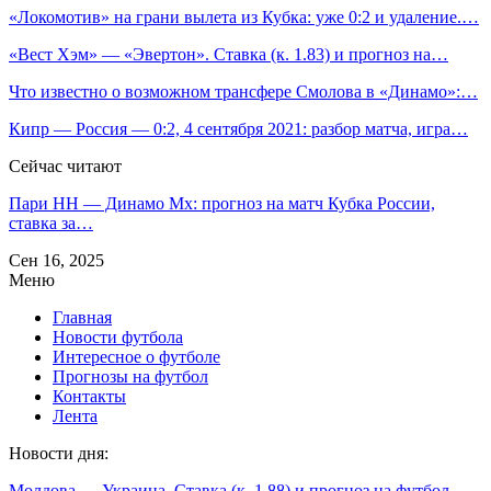
«Локомотив» на грани вылета из Кубка: уже 0:2 и удаление.…
«Вест Хэм» — «Эвертон». Ставка (к. 1.83) и прогноз на…
Что известно о возможном трансфере Смолова в «Динамо»:…
Кипр — Россия — 0:2, 4 сентября 2021: разбор матча, игра…
Сейчас читают
Пари НН — Динамо Мх: прогноз на матч Кубка России,
ставка за…
Сен 16, 2025
Меню
Главная
Новости футбола
Интересное о футболе
Прогнозы на футбол
Контакты
Лента
Новости дня:
Молдова — Украина. Ставка (к. 1.88) и прогноз на футбол,