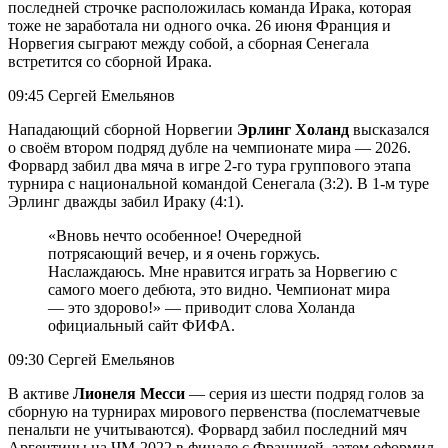
последней строчке расположилась команда Ирака, которая
тоже не заработала ни одного очка. 26 июня Франция и
Норвегия сыграют между собой, а сборная Сенегала
встретится со сборной Ирака.
09:45 Сергей Емельянов
Нападающий сборной Норвегии
Эрлинг Холанд
высказался
о своём втором подряд дубле на чемпионате мира — 2026.
Форвард забил два мяча в игре 2-го тура группового этапа
турнира с национальной командой Сенегала (3:2). В 1-м туре
Эрлинг дважды забил Ираку (4:1).
«Вновь нечто особенное! Очередной
потрясающий вечер, и я очень горжусь.
Наслаждаюсь. Мне нравится играть за Норвегию с
самого моего дебюта, это видно. Чемпионат мира
— это здорово!» — приводит слова Холанда
официальный сайт ФИФА.
09:30 Сергей Емельянов
В активе
Лионеля Месси
— серия из шести подряд голов за
сборную на турнирах мирового первенства (послематчевые
пенальти не учитываются). Форвард забил последний мяч
Аргентины на ЧМ-2022 в финале с Францией, затем оформил