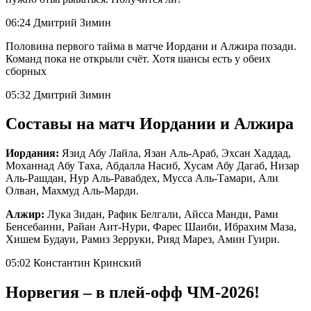
06:24 Дмитрий Зимин
Половина первого тайма в матче Иордани и Алжира позади.
Команд пока не открыли счёт. Хотя шансы есть у обеих
сборных
05:32 Дмитрий Зимин
Составы на матч Иордании и Алжира
Иордания:
Язид Абу Лайла, Язан Аль-Араб, Эхсан Хаддад,
Моханнад Абу Таха, Абдалла Насиб, Хусам Абу Дагаб, Низар
Аль-Рашдан, Нур Аль-Равабдех, Мусса Аль-Тамари, Али
Олван, Махмуд Аль-Марди.
Алжир:
Лука Зидан, Рафик Белгали, Айсса Манди, Рами
Бенсебаини, Райан Аит-Нури, Фарес Шаиби, Ибрахим Маза,
Хишем Будауи, Рамиз Зерруки, Рияд Марез, Амин Гуири.
05:02 Константин Кринский
Норвегия – в плей-офф ЧМ-2026!