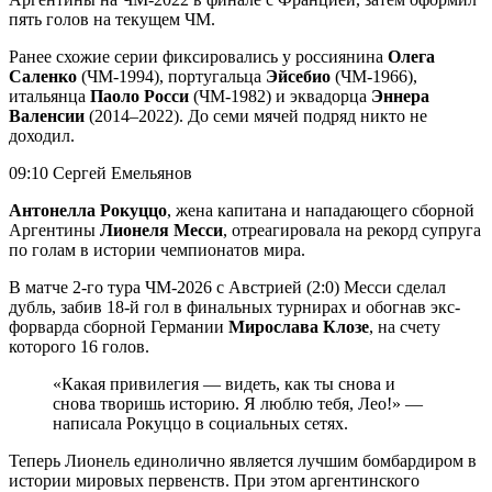
пять голов на текущем ЧМ.
Ранее схожие серии фиксировались у россиянина
Олега
Саленко
(ЧМ-1994), португальца
Эйсебио
(ЧМ-1966),
итальянца
Паоло Росси
(ЧМ‑1982) и эквадорца
Эннера
Валенсии
(2014–2022). До семи мячей подряд никто не
доходил.
09:10 Сергей Емельянов
Антонелла Рокуццо
, жена капитана и нападающего сборной
Аргентины
Лионеля Месси
, отреагировала на рекорд супруга
по голам в истории чемпионатов мира.
В матче 2-го тура ЧМ-2026 с Австрией (2:0) Месси сделал
дубль, забив 18-й гол в финальных турнирах и обогнав экс-
форварда сборной Германии
Мирослава Клозе
, на счету
которого 16 голов.
«Какая привилегия — видеть, как ты снова и
снова творишь историю. Я люблю тебя, Лео!» —
написала Рокуццо в социальных сетях.
Теперь Лионель единолично является лучшим бомбардиром в
истории мировых первенств. При этом аргентинского