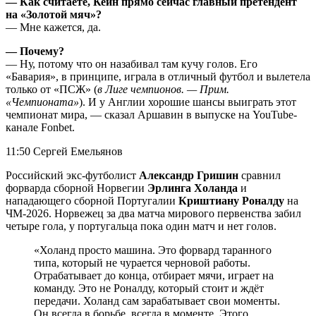
— Как считаете, Кейн прямо сейчас главный претендент
на «Золотой мяч»?
— Мне кажется, да.
— Почему?
— Ну, потому что он назабивал там кучу голов. Его
«Бавария», в принципе, играла в отличный футбол и вылетела
только от «ПСЖ» (
в Лиге чемпионов. — Прим.
«Чемпионата»
). И у Англии хорошие шансы выиграть этот
чемпионат мира, — сказал Аршавин в выпуске на YouTube-
канале Fonbet.
11:50 Сергей Емельянов
Российский экс-футболист
Александр Гришин
сравнил
форварда сборной Норвегии
Эрлинга Холанда
и
нападающего сборной Португалии
Криштиану Роналду
на
ЧМ-2026. Норвежец за два матча мирового первенства забил
четыре гола, у португальца пока один матч и нет голов.
«Холанд просто машина. Это форвард таранного
типа, который не чурается черновой работы.
Отрабатывает до конца, отбирает мячи, играет на
команду. Это не Роналду, который стоит и ждёт
передачи. Холанд сам зарабатывает свои моменты.
Он всегда в борьбе, всегда в моменте. Этого