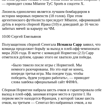
— приводит слова Мбаппе TyC Sports в соцсети X.
Лионель единолично является лучшим бомбардиром в
истории мировых первенств (18 голов). При этом
аргентинского футболиста преследует Мбаппе, оформивший
дубль в ворота сборной Ирака (3:0) и доведший до 16 число
забитых мячей за карьеру на ЧМ.
10:00 Сергей Емельянов
Полузащитник сборной Сенегала
Исмаила Сарр
заявил, что
команда продолжит борьбу за выход в плей-офф чемпионата
мира 2026 года. В матче с командой Норвегии (2:3) Сарр
отметился дублем, однако этого не хватило для победы.
«Было тяжело после игры с Норвегией. Мы
немного разочарованы. Но это ещё не конец,
впереди третья игра. Мы поедем туда, чтобы
победить, будем усердно работать», — приводит
слова хавбека официальный сайт ФИФА.
Сборная Норвегии набрала шесть очков и гарантировала себе
выход в плей‑офф, занимая второе место в группе I. На
первом месте находится Франция, у которой также шесть
очков, на третьем — Сенегал без набранных очков, а на