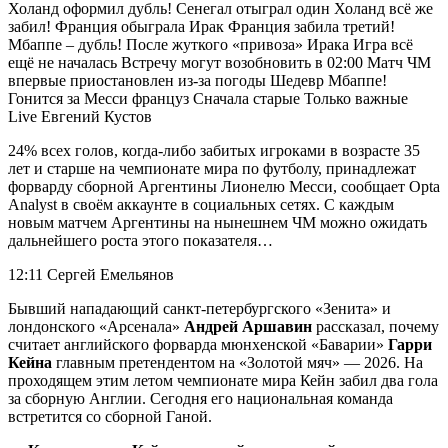
Холанд оформил дубль! Сенегал отыграл один Холанд всё же
забил! Франция обыграла Ирак Франция забила третий!
Мбаппе – дубль! После жуткого «привоза» Ирака Игра всё
ещё не началась Встречу могут возобновить в 02:00 Матч ЧМ
впервые приостановлен из-за погоды Шедевр Мбаппе!
Гонится за Месси француз Сначала старые Только важные
Live Евгений Кустов
24% всех голов, когда‑либо забитых игроками в возрасте 35
лет и старше на чемпионате мира по футболу, принадлежат
форварду сборной Аргентины Лионелю Месси, сообщает Opta
Analyst в своём аккаунте в социальных сетях. С каждым
новым матчем Аргентины на нынешнем ЧМ можно ожидать
дальнейшего роста этого показателя…
12:11 Сергей Емельянов
Бывший нападающий санкт-петербургского «Зенита» и
лондонского «Арсенала»
Андрей Аршавин
рассказал, почему
считает английского форварда мюнхенской «Баварии»
Гарри
Кейна
главным претендентом на «Золотой мяч» — 2026. На
проходящем этим летом чемпионате мира Кейн забил два гола
за сборную Англии. Сегодня его национальная команда
встретится со сборной Ганой.