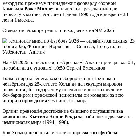
Рекорд по‑прежнему принадлежит форварду сборной
Камеруна
Роже Милле
: он выполнил результативную
передачу в матче с Англией 1 июля 1990 года в возрасте 38
лет и 1 месяца.
Стандарты Алжира решили исход матча на ЧМ-2026
На ЧМ-2026 нашёлся свой «Арсенал»! Алжир проигрывал 0:1,
но забил два с угловых! 10:50 Сергей Емельянов
Голы в ворота сенегальской сборной стали третьим и
четвёртым для 25-летнего Холанда на текущем мировом
первенстве, благодаря чему он единолично стал лучшим
бомбардиром норвежской национальной команды за всю
историю проведения чемпионатов мира.
Эрлинг превзошёл достижение бывшего полузащитника
«викингов»
Хьетиля Андре Рекдала
, забившего два мяча на
чемпионатах мира (1994, 1998).
Как Холанд переписал историю норвежского футбола