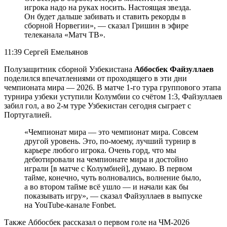
игрока надо на руках носить. Настоящая звезда.
Он будет дальше забивать и ставить рекорды в
сборной Норвегии», — сказал Гришин в эфире
телеканала «Матч ТВ».
11:39 Сергей Емельянов
Полузащитник сборной Узбекистана
Аббосбек Файзуллаев
поделился впечатлениями от проходящего в эти дни
чемпионата мира — 2026. В матче 1-го тура группового этапа
турнира узбеки уступили Колумбии со счётом 1:3, Файзуллаев
забил гол, а во 2-м туре Узбекистан сегодня сыграет с
Португалией.
«Чемпионат мира — это чемпионат мира. Совсем
другой уровень. Это, по-моему, лучший турнир в
карьере любого игрока. Очень горд, что мы
дебютировали на чемпионате мира и достойно
играли [в матче с Колумбией], думаю. В первом
тайме, конечно, чуть волновались, волнение было,
а во втором тайме всё ушло — и начали как бы
показывать игру», — сказал Файзуллаев в выпуске
на YouTube-канале Fonbet.
Также Аббосбек рассказал о первом голе на ЧМ-2026