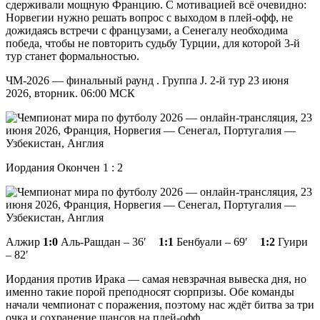
сдерживали мощную Францию. С мотивацией всё очевидно:
Норвегии нужно решать вопрос с выходом в плей-офф, не
дожидаясь встречи с французами, а Сенегалу необходима
победа, чтобы не повторить судьбу Турции, для которой 3-й
тур станет формальностью.
ЧМ-2026 — финальный раунд . Группа J. 2-й тур 23 июня
2026, вторник. 06:00 МСК
Иордания Окончен 1 : 2
Алжир
1:0
Аль-Рашдан – 36′
1:1
Бенбуали – 69′
1:2
Гуири
– 82′
Иордания против Ирака — самая невзрачная вывеска дня, но
именно такие порой преподносят сюрпризы. Обе команды
начали чемпионат с поражения, поэтому нас ждёт битва за три
очка и сохранение шансов на плей-офф.