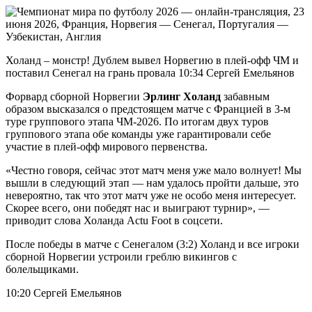
Холанд – монстр! Дублем вывел Норвегию в плей-офф ЧМ и
поставил Сенегал на грань провала 10:34 Сергей Емельянов
Форвард сборной Норвегии
Эрлинг Холанд
забавным
образом высказался о предстоящем матче с Францией в 3‑м
туре группового этапа ЧМ‑2026. По итогам двух туров
группового этапа обе команды уже гарантировали себе
участие в плей-офф мирового первенства.
«Честно говоря, сейчас этот матч меня уже мало волнует! Мы
вышли в следующий этап — нам удалось пройти дальше, это
невероятно, так что этот матч уже не особо меня интересует.
Скорее всего, они победят нас и выиграют турнир», —
приводит слова Холанда Actu Foot в соцсети.
После победы в матче с Сенегалом (3:2) Холанд и все игроки
сборной Норвегии устроили греблю викингов с
болельщиками.
10:20 Сергей Емельянов