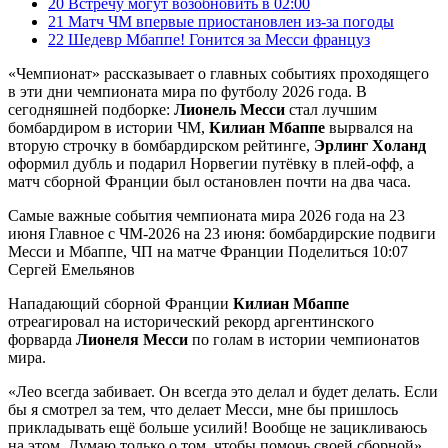
20
Встречу могут возобновить в 02:00
21
Матч ЧМ впервые приостановлен из-за погоды
22
Шедевр Мбаппе! Гонится за Месси француз
«Чемпионат» рассказывает о главных событиях проходящего
в эти дни чемпионата мира по футболу 2026 года. В
сегодняшней подборке:
Лионель Месси
стал лучшим
бомбардиром в истории ЧМ,
Килиан Мбаппе
вырвался на
вторую строчку в бомбардирском рейтинге,
Эрлинг Холанд
оформил дубль и подарил Норвегии путёвку в плей-офф, а
матч сборной Франции был остановлен почти на два часа.
Самые важные события чемпионата мира 2026 года на 23
июня Главное с ЧМ-2026 на 23 июня: бомбардирские подвиги
Месси и Мбаппе, ЧП на матче Франции Поделиться 10:07
Сергей Емельянов
Нападающий сборной Франции
Килиан Мбаппе
отреагировал на исторический рекорд аргентинского
форварда
Лионеля Месси
по голам в истории чемпионатов
мира.
«Лео всегда забивает. Он всегда это делал и будет делать. Если
бы я смотрел за тем, что делает Месси, мне бы пришлось
прикладывать ещё больше усилий! Вообще не зацикливаюсь
на этом. Думаю только о том, чтобы помочь своей сборной»,