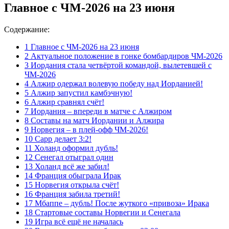
Главное с ЧМ-2026 на 23 июня
Содержание:
1
Главное с ЧМ-2026 на 23 июня
2
Актуальное положение в гонке бомбардиров ЧМ-2026
3
Иордания стала четвёртой командой, вылетевшей с
ЧМ-2026
4
Алжир одержал волевую победу над Иорданией!
5
Алжир запустил камбэчную!
6
Алжир сравнял счёт!
7
Иордания – впереди в матче с Алжиром
8
Составы на матч Иордании и Алжира
9
Норвегия – в плей-офф ЧМ-2026!
10
Сарр делает 3:2!
11
Холанд оформил дубль!
12
Сенегал отыграл один
13
Холанд всё же забил!
14
Франция обыграла Ирак
15
Норвегия открыла счёт!
16
Франция забила третий!
17
Мбаппе – дубль! После жуткого «привоза» Ирака
18
Стартовые составы Норвегии и Сенегала
19
Игра всё ещё не началась