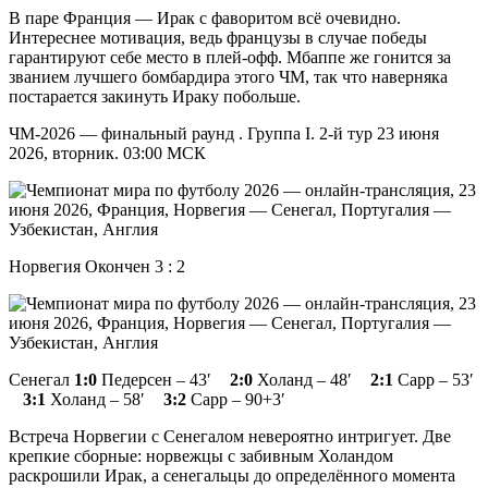
В паре Франция — Ирак с фаворитом всё очевидно.
Интереснее мотивация, ведь французы в случае победы
гарантируют себе место в плей-офф. Мбаппе же гонится за
званием лучшего бомбардира этого ЧМ, так что наверняка
постарается закинуть Ираку побольше.
ЧМ-2026 — финальный раунд . Группа I. 2-й тур 23 июня
2026, вторник. 03:00 МСК
Норвегия Окончен 3 : 2
Сенегал
1:0
Педерсен – 43′
2:0
Холанд – 48′
2:1
Сарр – 53′
3:1
Холанд – 58′
3:2
Сарр – 90+3′
Встреча Норвегии с Сенегалом невероятно интригует. Две
крепкие сборные: норвежцы с забивным Холандом
раскрошили Ирак, а сенегальцы до определённого момента