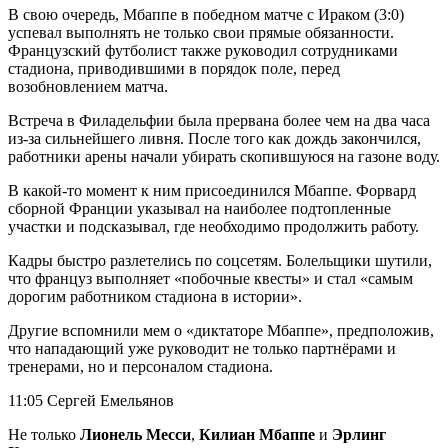
В свою очередь, Мбаппе в победном матче с Ираком (3:0)
успевал выполнять не только свои прямые обязанности.
Французский футболист также руководил сотрудниками
стадиона, приводившими в порядок поле, перед
возобновлением матча.
Встреча в Филадельфии была прервана более чем на два часа
из-за сильнейшего ливня. После того как дождь закончился,
работники арены начали убирать скопившуюся на газоне воду.
В какой-то момент к ним присоединился Мбаппе. Форвард
сборной Франции указывал на наиболее подтопленные
участки и подсказывал, где необходимо продолжить работу.
Кадры быстро разлетелись по соцсетям. Болельщики шутили,
что француз выполняет «побочные квесты» и стал «самым
дорогим работником стадиона в истории».
Другие вспомнили мем о «диктаторе Мбаппе», предположив,
что нападающий уже руководит не только партнёрами и
тренерами, но и персоналом стадиона.
11:05 Сергей Емельянов
Не только
Лионель Месси
,
Килиан Мбаппе
и
Эрлинг