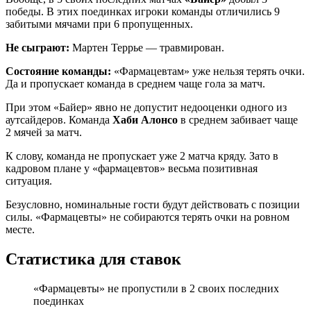
победы. В этих поединках игроки команды отличились 9
забитыми мячами при 6 пропущенных.
Не сыграют:
Мартен Террье — травмирован.
Состояние команды:
«Фармацевтам» уже нельзя терять очки.
Да и пропускает команда в среднем чаще гола за матч.
При этом «Байер» явно не допустит недооценки одного из
аутсайдеров. Команда
Хаби Алонсо
в среднем забивает чаще
2 мячей за матч.
К слову, команда не пропускает уже 2 матча кряду. Зато в
кадровом плане у «фармацевтов» весьма позитивная
ситуация.
Безусловно, номинальные гости будут действовать с позиции
силы. «Фармацевты» не собираются терять очки на ровном
месте.
Статистика для ставок
«Фармацевты» не пропустили в 2 своих последних
поединках