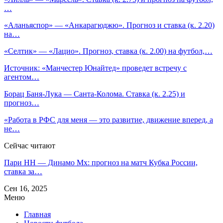
…
«Аланьяспор» — «Анкарагюджю». Прогноз и ставка (к. 2.20)
на…
«Селтик» — «Лацио». Прогноз, ставка (к. 2.00) на футбол,…
Источник: «Манчестер Юнайтед» проведет встречу с
агентом…
Борац Баня-Лука — Санта-Колома. Ставка (к. 2.25) и
прогноз…
«Работа в РФС для меня — это развитие, движение вперед, а
не…
Сейчас читают
Пари НН — Динамо Мх: прогноз на матч Кубка России,
ставка за…
Сен 16, 2025
Меню
Главная