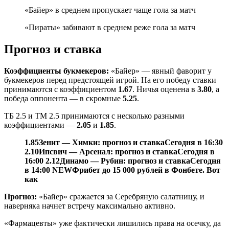
«Байер» в среднем пропускает чаще гола за матч
«Пираты» забивают в среднем реже гола за матч
Прогноз и ставка
Коэффициенты букмекеров:
«Байер» — явный фаворит у
букмекеров перед предстоящей игрой. На его победу ставки
принимаются с коэффициентом
1.67
. Ничья оценена в
3.80
, а
победа оппонента — в скромные
5.25
.
ТБ 2.5 и ТМ 2.5 принимаются с несколько разными
коэффициентами —
2.05
и
1.85
.
1.85
Зенит — Химки: прогноз и ставка
Сегодня в 16:30
2.10
Ипсвич — Арсенал: прогноз и ставка
Сегодня в
16:00
2.12
Динамо — Рубин: прогноз и ставка
Сегодня
в 14:00
NEW
Фрибет до 15 000 рублей в Фонбете. Вот
как
Прогноз:
«Байер» сражается за Серебряную салатницу, и
наверняка начнет встречу максимально активно.
«Фармацевты» уже фактически лишились права на осечку, да