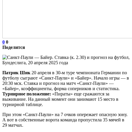
0
0
Поделится
Патрик Шик
20 апреля в 30-м туре чемпионата Германии по
футболу сыграют «Санкт-Паули» и «Байер». Начало игры — в
20:30 мск. Ставка и прогноз на матч «Санкт-Паули» —
«Байер», коэффициенты, форма соперников и статистика.
Турнирное положение:
«Пираты» еще сражаются за
выживание. На данный момент они занимают 15 место в
турнирной таблице.
При этом «Санкт-Паули» на 7 очков опережает опасную зону.
А вот в собственные ворота команда пропустила 35 мячей в
29 матчах.