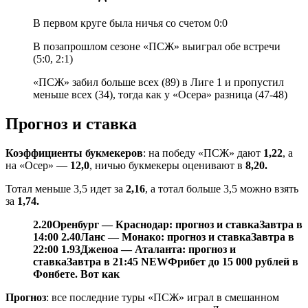
В первом круге была ничья со счетом 0:0
В позапрошлом сезоне «ПСЖ» выиграл обе встречи
(5:0, 2:1)
«ПСЖ» забил больше всех (89) в Лиге 1 и пропустил
меньше всех (34), тогда как у «Осера» разница (47-48)
Прогноз и ставка
Коэффициенты букмекеров
: на победу «ПСЖ» дают
1,22
, а
на «Осер» —
12,0
, ничью букмекеры оценивают в
8,20.
Тотал меньше 3,5 идет за
2,16
, а тотал больше 3,5 можно взять
за
1,74.
2.20
Оренбург — Краснодар: прогноз и ставка
Завтра в
14:00
2.40
Ланс — Монако: прогноз и ставка
Завтра в
22:00
1.93
Дженоа — Аталанта: прогноз и
ставка
Завтра в 21:45
NEW
Фрибет до 15 000 рублей в
Фонбете. Вот как
Прогноз
: все последние туры «ПСЖ» играл в смешанном