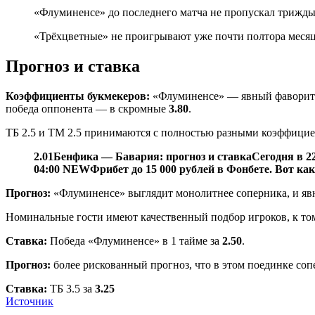
«Флуминенсе» до последнего матча не пропускал трижды
«Трёхцветные» не проигрывают уже почти полтора меся
Прогноз и ставка
Коэффициенты букмекеров:
«Флуминенсе» — явный фаворит у
победа оппонента — в скромные
3.80
.
ТБ 2.5 и ТМ 2.5 принимаются с полностью разными коэффиц
2.01
Бенфика — Бавария: прогноз и ставка
Сегодня в 2
04:00
NEW
Фрибет до 15 000 рублей в Фонбете. Вот как
Прогноз:
«Флуминенсе» выглядит монолитнее соперника, и явно
Номинальные гости имеют качественный подбор игроков, к то
Ставка:
Победа «Флуминенсе» в 1 тайме за
2.50
.
Прогноз:
более рискованный прогноз, что в этом поединке соп
Ставка:
ТБ 3.5 за
3.25
Источник