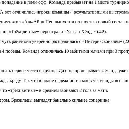
 попадание в плей-офф. Команда пребывает на 1 месте турнирн
. А вот отличились игроки команды 4 результативными выстрела
уничтожил «Аль-Айн» Пеп выпустил полностью новый состав п
но. «Трёхцветные» переиграли «Ульсан Хёндэ» (4:2).
т чуть ранее она уверенно расправилась с «Интернасьоналем» (2:0
 4 победы. Команда отличилась 10 забитыми мячами при 3 проп
ить первое место в группе. Да и не проигрывает команда уже п
жды кряду. Так что в плане надежности тылов у команды все вп
что «трёхцветные» в среднем забивают 2 гола за матч.
ером. Бразильцы выглядят банально сильнее соперника.