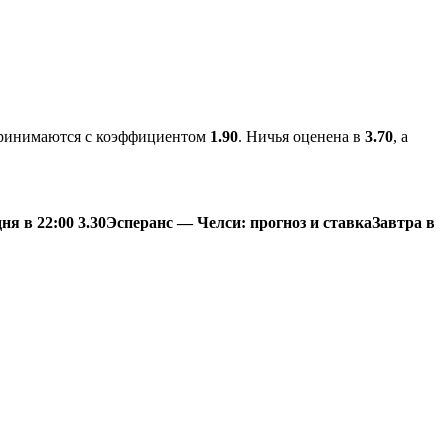
 принимаются с коэффициентом
1.90
. Ничья оценена в
3.70
, а
ня в 22:00
3.30
Эсперанс — Челси: прогноз и ставка
Завтра в