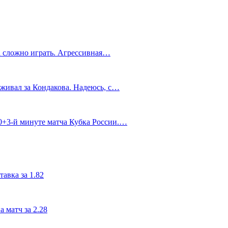
а сложно играть. Агрессивная…
живал за Кондакова. Надеюсь, с…
90+3‑й минуте матча Кубка России.…
авка за 1.82
 матч за 2.28