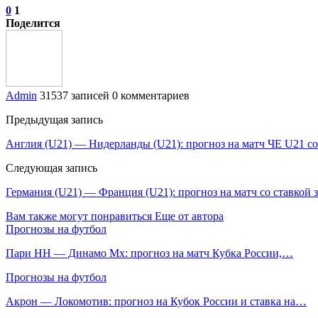
0
1
Поделится
Admin
31537 записей
0 комментариев
Предыдущая запись
Англия (U21) — Нидерланды (U21): прогноз на матч ЧЕ U21 со 
Следующая запись
Германия (U21) — Франция (U21): прогноз на матч со ставкой з
Вам также могут понравиться
Еще от автора
Прогнозы на футбол
Пари НН — Динамо Мх: прогноз на матч Кубка России,…
Прогнозы на футбол
Акрон — Локомотив: прогноз на Кубок России и ставка на…