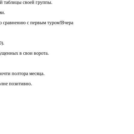
ой таблицы своей группы.
ми.
о сравнению с первым туром!Вчера
).
ущенных в свои ворота.
очти полтора месяца.
олне позитивно.