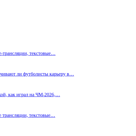
ve-трансляции, текстовые…
нчивают ли футболисты карьеру в…
ой, как играл на ЧМ-2026,…
ve трансляции, текстовые…