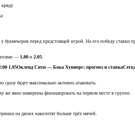
 кряду
ца
 букмекеров перед предстоящей игрой. На его победу ставки
иентами —
1.80
и
2.05
.
2:00
1.95
Окленд Сити — Бока Хуниорс: прогноз и ставка
Сегод
 сразу будет максимально активно атаковать.
му же явно намерены финишировать на первом месте в группе.
ерники на двоих наколотят больше трёх мячей.