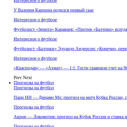
Интересное о футболе
У Валерия Карпина родился первый сын
Интересное о футболе
Футболист «Зенита» Караваев: «Против «Балтики» всегд
Интересное о футболе
Футболист «Балтики» Эдуардо Андерсон: «Конечно, пере
Интересное о футболе
«Краснодар» — «Ахмат» — 1:1. Гости сравняли счет на 
Prev
Next
Прогнозы на футбол
Прогнозы на футбол
Пари НН — Динамо Мх: прогноз на матч Кубка России, ст
Прогнозы на футбол
Акрон — Локомотив: прогноз на Кубок России и ставка на
Прогнозы на футбол