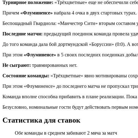
Турнирное положение:
«Трёхцветные» еще не обеспечили себе
Причем
«Флуминенсе»
набрала 4 очка в двух стартовых турах
Беспощадный Гвардиола: «Манчестер Сити» вторым составом 
Последние матчи:
предыдущий поединок команда провела удач
До того команда дала бой дортмундской «Боруссии» (0:0). А во
При этом
«Флуминенсе»
в 5 своих последних поединках добыл
Не сыграют:
травмированных нет.
Состояние команды:
«Трёхцветные» явно мотивированы сохран
При этом «Флуминенсе» до последнего матча не пропускал три
Команда вполне способна прибавить в плане реализации. Пока 
Безусловно, номинальные гости будут действовать первым ном
Статистика для ставок
Обе команды в среднем забивают 2 мяча за матч