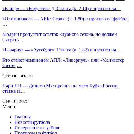
«Байер» — «Боруссия» Д. Ставка (к. 2.10) и прогноз на…
«Олимпиакос» — АЕК: Ставка (к. 1.80) и прогноз на футбол,
…
Модрич пропустит остаток клубного сезона, но должен
сыграть…
«Бавария» — «Аугсбург». Ставка (к. 1.82) и прогноз на…
Кто станет чемпионом АПЛ: «Ливерпуль» или «Манчестер
Сити»,…
Сейчас читают
Пари НН — Динамо Мх: прогноз на матч Кубка России,
ставка за…
Сен 16, 2025
Меню
Главная
Новости футбола
Интересное о футболе
Прогнозы на футбол