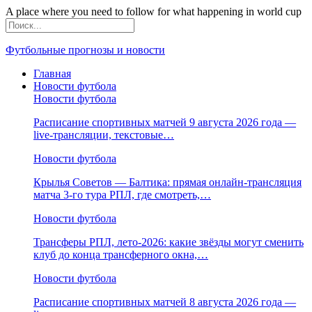
A place where you need to follow for what happening in world cup
Футбольные прогнозы и новости
Главная
Новости футбола
Новости футбола
Расписание спортивных матчей 9 августа 2026 года —
live-трансляции, текстовые…
Новости футбола
Крылья Советов — Балтика: прямая онлайн-трансляция
матча 3-го тура РПЛ, где смотреть,…
Новости футбола
Трансферы РПЛ, лето-2026: какие звёзды могут сменить
клуб до конца трансферного окна,…
Новости футбола
Расписание спортивных матчей 8 августа 2026 года —