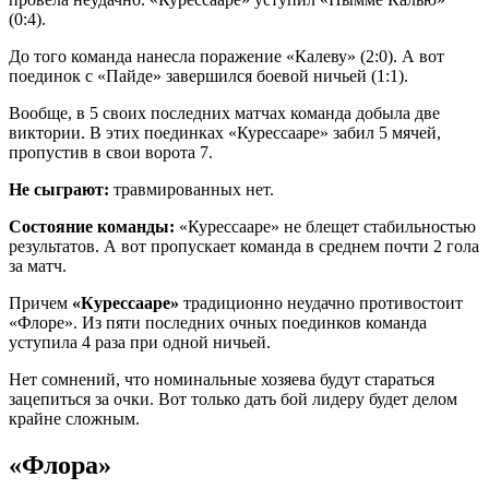
(0:4).
До того команда нанесла поражение «Калеву» (2:0). А вот
поединок с «Пайде» завершился боевой ничьей (1:1).
Вообще, в 5 своих последних матчах команда добыла две
виктории. В этих поединках «Курессааре» забил 5 мячей,
пропустив в свои ворота 7.
Не сыграют:
травмированных нет.
Состояние команды:
«Курессааре» не блещет стабильностью
результатов. А вот пропускает команда в среднем почти 2 гола
за матч.
Причем
«Курессааре»
традиционно неудачно противостоит
«Флоре». Из пяти последних очных поединков команда
уступила 4 раза при одной ничьей.
Нет сомнений, что номинальные хозяева будут стараться
зацепиться за очки. Вот только дать бой лидеру будет делом
крайне сложным.
«Флора»