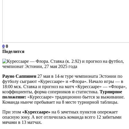
0
0
Поделится
Рауно Саппинен
27 мая в 14-м туре чемпионата Эстонии по
футболу сыграют «Курессааре» и «Флора». Начало игры — в
18:00 мск. Ставка и прогноз на матч «Курессааре» — «Флора»,
коэффициенты, форма соперников и статистика.
Турнирное
положение:
«Курессааре» традиционно бьется за выживание.
Команда нынче пребывает на 8 месте турнирной таблицы.
При этом
«Курессааре»
на 6 зачетных пунктов опережает
опасную зону. А вот отличилась команда всего 12 забитыми
мячами в 13 матчах.