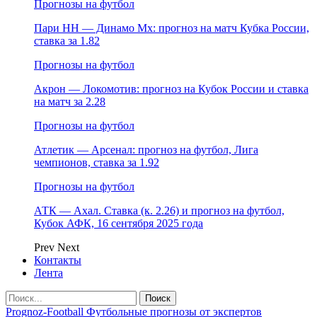
Прогнозы на футбол
Пари НН — Динамо Мх: прогноз на матч Кубка России,
ставка за 1.82
Прогнозы на футбол
Акрон — Локомотив: прогноз на Кубок России и ставка
на матч за 2.28
Прогнозы на футбол
Атлетик — Арсенал: прогноз на футбол, Лига
чемпионов, ставка за 1.92
Прогнозы на футбол
АТК — Ахал. Ставка (к. 2.26) и прогноз на футбол,
Кубок АФК, 16 сентября 2025 года
Prev
Next
Контакты
Лента
Prognoz-Football Футбольные прогнозы от экспертов