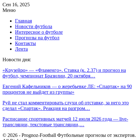
Сен 16, 2025
Меню
Главная
Новости футбола
Интересное о футболе
Прогнозы на футбол
Контакты
Лента
Новости дня:
«Крузейро» — «Фламенго». Ставка (к. 2.37) и прогноз на
футбол, чемпионат Бразилии, 20 октября…
Евгений Кафельников — о жеребьевке ЛЕ: «Спартак» на 90
процентов не выйдет из группы»
Руй не стал комментировать слухи об отставке, за него это
сделал «Спартак». Реакция на разгром…
Расписание спортивных матчей 12 июля 2026 года — live-
трансляции, текстовые трансляции,…
© 2026 - Prognoz-Football Футбольные прогнозы от экспертов.