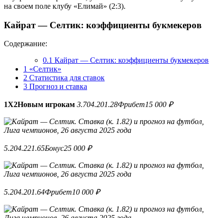
на своем поле клубу «Елимай» (2:3).
Кайрат — Селтик: коэффициенты букмекеров
Содержание:
0.1
Кайрат — Селтик: коэффициенты букмекеров
1
«Селтик»
2
Статистика для ставок
3
Прогноз и ставка
1
X
2
Новым игрокам
3.70
4.20
1.28
Фрибет
15 000 ₽
5.20
4.22
1.65
Бонус
25 000 ₽
5.20
4.20
1.64
Фрибет
10 000 ₽