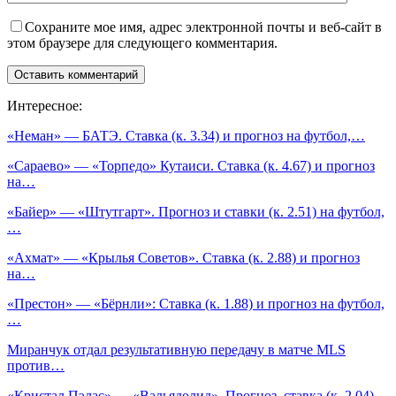
Сохраните мое имя, адрес электронной почты и веб-сайт в
этом браузере для следующего комментария.
Интересное:
«Неман» — БАТЭ. Ставка (к. 3.34) и прогноз на футбол,…
«Сараево» — «Торпедо» Кутаиси. Ставка (к. 4.67) и прогноз
на…
«Байер» — «Штутгарт». Прогноз и ставки (к. 2.51) на футбол,
…
«Ахмат» — «Крылья Советов». Ставка (к. 2.88) и прогноз
на…
«Престон» — «Бёрнли»: Ставка (к. 1.88) и прогноз на футбол,
…
Миранчук отдал результативную передачу в матче MLS
против…
«Кристал Пэлас» — «Вальядолид». Прогноз, ставка (к. 2.04)