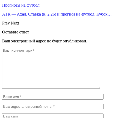
Прогнозы на футбол
АТК — Ахал. Ставка (к. 2.26) и прогноз на футбол, Кубок…
Prev
Next
Оставьте ответ
Ваш электронный адрес не будет опубликован.