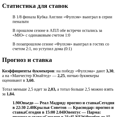
Статистика для ставок
В 1/8 финала Кубка Англии «Фулхэм» выиграл в серии
пенальти
В прошлом сезоне в АПЛ обе встречи остались за
«МЮ» с одинаковым счетом 1:0
В позапрошлом сезоне «Фулхэм» выиграл в гостях со
счетом 2:1, но уступил дома (0:1)
Прогноз и ставка
Коэффициенты букмекеров
: на победу «Фулхэма» дают
3,30
,
а на «Манчестер Юнайтед» —
2,25
, ничью букмекеры
оценивают в
3,60.
Тотал меньше 2,5 идет за
2,03,
а тотал больше 2,5 можно взять
за
1,84.
1.90
Овьедо — Реал Мадрид: прогноз и ставка
Сегодня
в 22:30
2.40
Крылья Советов — Краснодар: прогноз и
ставка
Сегодня в 15:00
2.04
Ювентус — Парма:
прогноз и ставка
Сегодня в 21:45
NEW
Фрибет до 15