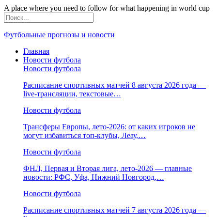
A place where you need to follow for what happening in world cup
Футбольные прогнозы и новости
Главная
Новости футбола
Новости футбола
Расписание спортивных матчей 8 августа 2026 года —
live-трансляции, текстовые…
Новости футбола
Трансферы Европы, лето-2026: от каких игроков не
могут избавиться топ-клубы, Леау,…
Новости футбола
ФНЛ, Первая и Вторая лига, лето-2026 — главные
новости: РФС, Уфа, Нижний Новгород,…
Новости футбола
Расписание спортивных матчей 7 августа 2026 года —