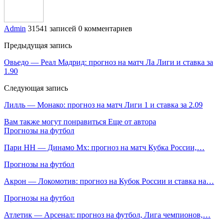
Admin
31541 записей
0 комментариев
Предыдущая запись
Овьедо — Реал Мадрид: прогноз на матч Ла Лиги и ставка за
1.90
Следующая запись
Лилль — Монако: прогноз на матч Лиги 1 и ставка за 2.09
Вам также могут понравиться
Еще от автора
Прогнозы на футбол
Пари НН — Динамо Мх: прогноз на матч Кубка России,…
Прогнозы на футбол
Акрон — Локомотив: прогноз на Кубок России и ставка на…
Прогнозы на футбол
Атлетик — Арсенал: прогноз на футбол, Лига чемпионов,…