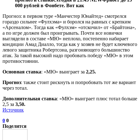
000 рублей в Фонбете. Вот как
Прогноз: в первом туре «Манчестер Юнайтед» смотрелся
гораздо сильнее «Фулхэма» и боролся на равных с крепким
«Арсеналом». Тогда как «Фулхэм» «отскочил» от «Брайтона»,
а по игре должен был проигрывать. Почти все новички
выглядели в составе «МЮ» неплохо, постепенно набирает
кондиции Амад Диалло, тогда как у хозяев не будет ключевого
левого защитника Робертсона, разгоняющего большинство
атак. За такой высокий надо пробовать победу «МЮ» в этом
противостоянии.
Основная ставка
: «МЮ» выиграет за
2,25.
Прогноз
: также стоит рискнуть и попробовать тот же вариант
через тотал.
Дополнительная ставка
: «МЮ» выиграет плюс тотал больше
2,5 за
3,50.
Источник
0
0
Поделится