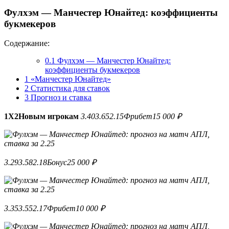
Фулхэм — Манчестер Юнайтед: коэффициенты
букмекеров
Содержание:
0.1
Фулхэм — Манчестер Юнайтед:
коэффициенты букмекеров
1
«Манчестер Юнайтед»
2
Статистика для ставок
3
Прогноз и ставка
1
X
2
Новым игрокам
3.40
3.65
2.15
Фрибет
15 000 ₽
3.29
3.58
2.18
Бонус
25 000 ₽
3.35
3.55
2.17
Фрибет
10 000 ₽