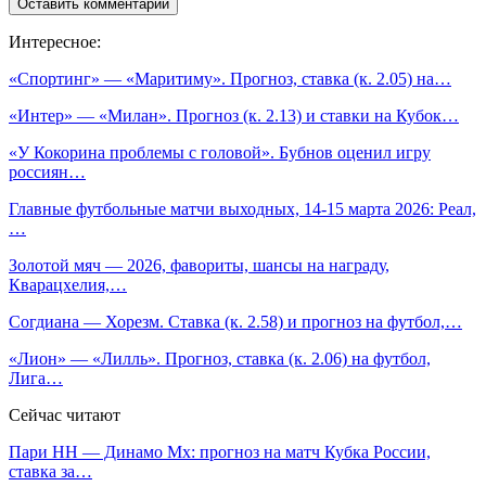
Интересное:
«Спортинг» — «Маритиму». Прогноз, ставка (к. 2.05) на…
«Интер» — «Милан». Прогноз (к. 2.13) и ставки на Кубок…
«У Кокорина проблемы с головой». Бубнов оценил игру
россиян…
Главные футбольные матчи выходных, 14-15 марта 2026: Реал,
…
Золотой мяч — 2026, фавориты, шансы на награду,
Кварацхелия,…
Согдиана — Хорезм. Ставка (к. 2.58) и прогноз на футбол,…
«Лион» — «Лилль». Прогноз, ставка (к. 2.06) на футбол,
Лига…
Сейчас читают
Пари НН — Динамо Мх: прогноз на матч Кубка России,
ставка за…