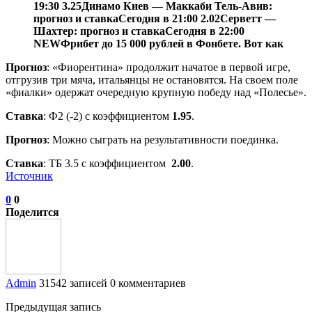
19:30
3.25
Динамо Киев — Маккаби Тель-Авив:
прогноз и ставка
Сегодня в 21:00
2.02
Серветт —
Шахтер: прогноз и ставка
Сегодня в 22:00
NEW
Фрибет до 15 000 рублей в Фонбете. Вот как
Прогноз
: «Фиорентина» продолжит начатое в первой игре,
отгрузив три мяча, итальянцы не остановятся. На своем поле
«фиалки» одержат очередную крупную победу над «Полесье».
Ставка
: Ф2 (-2) с коэффициентом
1.95
.
Прогноз
: Можно сыграть на результативности поединка.
Ставка
: ТБ 3.5 с коэффициентом
2.00
.
Источник
0
0
Поделится
Admin
31542 записей
0 комментариев
Предыдущая запись