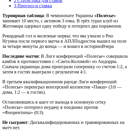
2
Статистика для ставок
3
Прогноз и ставка
Турнирная таблица
: В чемпионате Украины
«Полесье»
занимает 10 место, с активом 3 очка. В трёх турах клуб из
Житомира одержал одну победу и потерпел два поражения.
Рекордный гол и железные нервы: что мы узнали о Рио
Нгумоа после первого матча в АПЛПодросток вышел на поле
за четыре минуты до конца — и вошел в историюВчера
Последние матчи
: В Лиге конференций «Полесье» совершила
камбэк в противостояии с «Санта-Коломой» из Андорры.
Сначала украинцы дома проиграли сопернику со счетом 1:2, а
затем в гостях выиграли с результатом 4:1.
В третьем квалификационном раунде Лиги конференций
«Полесье» переиграл венгерский коллектив «Пакш» (3:0 —
дома, 1:2 — в гостях).
Остановившись в шаге от выхода в основную сетку
«Полесье» потерпел неудачу в поединке против
«Фиорентины» (0:3).
Не сыграют
: Дисквалифицированных и травмированных на
матч нет.