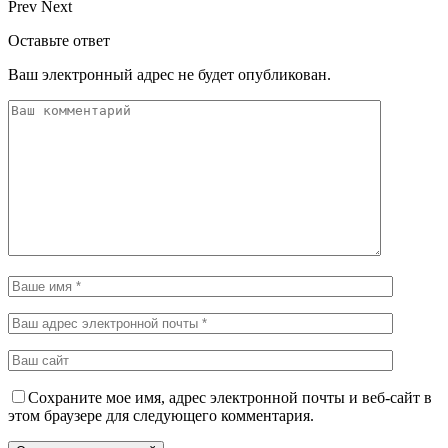
Prev
Next
Оставьте ответ
Ваш электронный адрес не будет опубликован.
Сохраните мое имя, адрес электронной почты и веб-сайт в
этом браузере для следующего комментария.