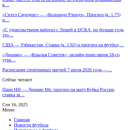
в…
«Сиэтл Саундерс» — «Колорадо Рэпидз». Прогноз (к. 1.75)
и…
«С удовольствием работал с Лешей в ЦСКА, но больше года
это…
США — Узбекистан. Ставка (к. 1.92) и прогноз на футбол,…
«Динамо» — «Крылья Советов», онлайн-трансляция 18-го
тура…
Расписание спортивных матчей 7 июля 2026 года —…
Сейчас читают
Пари НН — Динамо Мх: прогноз на матч Кубка России,
ставка за…
Сен 16, 2025
Меню
Главная
Новости футбола