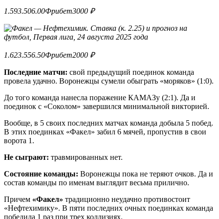
1.59
3.50
6.00
Фрибет
3000 ₽
1.62
3.55
6.50
Фрибет
2000 ₽
Последние матчи:
свой предыдущий поединок команда
провела удачно. Воронежцы сумели обыграть «моряков» (1:0).
До того команда нанесла поражение КАМАЗу (2:1). Да и
поединок с «Соколом» завершился минимальной викторией.
Вообще, в 5 своих последних матчах команда добыла 5 побед.
В этих поединках «Факел» забил 6 мячей, пропустив в свои
ворота 1.
Не сыграют:
травмированных нет.
Состояние команды:
Воронежцы пока не теряют очков. Да и
состав команды по именам выглядит весьма прилично.
Причем
«Факел»
традиционно неудачно противостоит
«Нефтехимику». В пяти последних очных поединках команда
победила 1 раз при трех коллизиях.