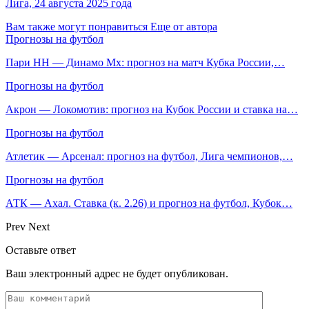
Лига, 24 августа 2025 года
Вам также могут понравиться
Еще от автора
Прогнозы на футбол
Пари НН — Динамо Мх: прогноз на матч Кубка России,…
Прогнозы на футбол
Акрон — Локомотив: прогноз на Кубок России и ставка на…
Прогнозы на футбол
Атлетик — Арсенал: прогноз на футбол, Лига чемпионов,…
Прогнозы на футбол
АТК — Ахал. Ставка (к. 2.26) и прогноз на футбол, Кубок…
Prev
Next
Оставьте ответ
Ваш электронный адрес не будет опубликован.