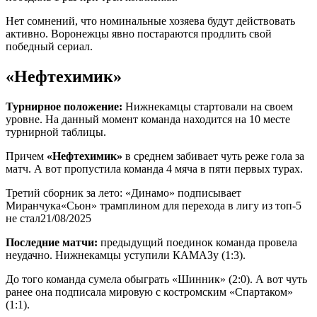
Нет сомнений, что номинальные хозяева будут действовать
активно. Воронежцы явно постараются продлить свой
победный сериал.
«Нефтехимик»
Турнирное положение:
Нижнекамцы стартовали на своем
уровне. На данный момент команда находится на 10 месте
турнирной таблицы.
Причем
«Нефтехимик»
в среднем забивает чуть реже гола за
матч. А вот пропустила команда 4 мяча в пяти первых турах.
Третий сборник за лето: «Динамо» подписывает
Миранчука«Сьон» трамплином для перехода в лигу из топ-5
не стал21/08/2025
Последние матчи:
предыдущий поединок команда провела
неудачно. Нижнекамцы уступили КАМАЗу (1:3).
До того команда сумела обыграть «Шинник» (2:0). А вот чуть
ранее она подписала мировую с костромским «Спартаком»
(1:1).