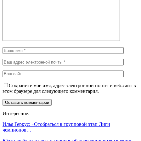
Сохраните мое имя, адрес электронной почты и веб-сайт в
этом браузере для следующего комментария.
Интересное:
Илья Геркус: «Отобраться в групповой этап Лиги
чемпионов…
Юран ушёл от ответа на вопрос об очередном возвращении