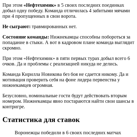
При этом
«Нефтехимик»
в 5 своих последних поединках
добыл одну победу. Команда отличилась 4 забитыми мячами
при 4 пропущенных в свои ворота.
Не сыграют:
травмированных нет.
Состояние команды:
Нижнекамцы способны побороться за
попадание в стыки. А вот в кадровом плане команда выглядит
скромно.
При этом «Нефтехимик» в пяти первых турах добыл всего 6
очков. Да и проблемы с реализацией никуда не делись.
Команда Кирилла Новикова без боя не сдается никому. Да и
мотивация проверить себя на фоне лидера первенства у
нижнекамцев огромная.
Безусловно, номинальные гости будут действовать вторым
номером. Нижнекамцы явно постараются найти свои шансы в
контригре.
Статистика для ставок
Воронежцы победили в 6 своих последних матчах