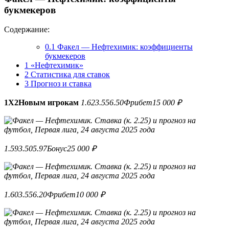
букмекеров
Содержание:
0.1
Факел — Нефтехимик: коэффициенты
букмекеров
1
«Нефтехимик»
2
Статистика для ставок
3
Прогноз и ставка
1
X
2
Новым игрокам
1.62
3.55
6.50
Фрибет
15 000 ₽
1.59
3.50
5.97
Бонус
25 000 ₽
1.60
3.55
6.20
Фрибет
10 000 ₽