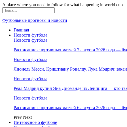
A place where you need to follow for what happening in world cup
Футбольные прогнозы и новости
Главная
Новости футбола
Новости футбола
Расписание спортивных матчей 7 августа 2026 года — li
Новости футбола
Лионель Месси, Криштиану Роналду, Лука Модрич: зака
Новости футбола
Реал Мадрид купил Яна Диоманде из Лейпцига — кто так
Новости футбола
Расписание спортивных матчей 6 августа 2026 года — li
Prev
Next
Интересное о футболе