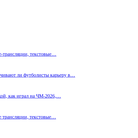
ve-трансляции, текстовые…
нчивают ли футболисты карьеру в…
ой, как играл на ЧМ-2026,…
ve трансляции, текстовые…