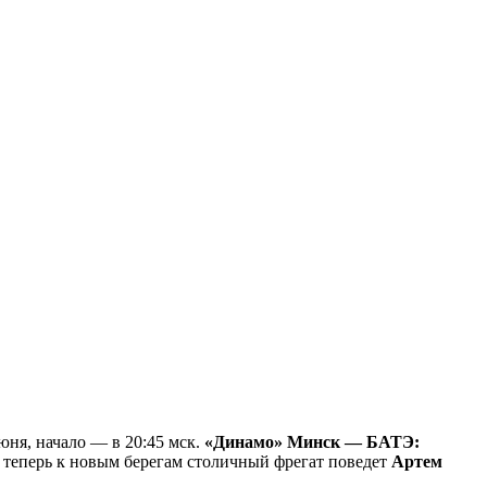
юня, начало — в 20:45 мск.
«Динамо» Минск — БАТЭ:
и теперь к новым берегам столичный фрегат поведет
Артем