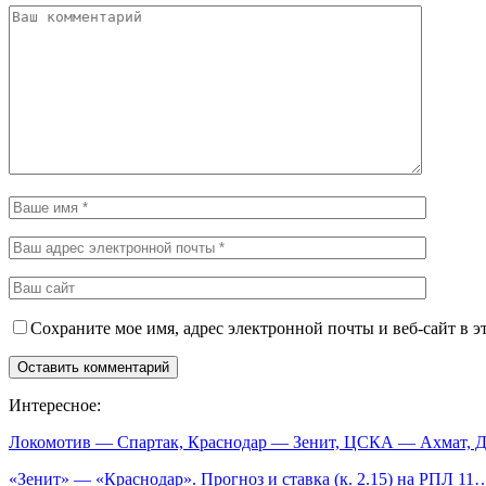
Сохраните мое имя, адрес электронной почты и веб-сайт в э
Интересное:
Локомотив — Спартак, Краснодар — Зенит, ЦСКА — Ахмат,
«Зенит» — «Краснодар». Прогноз и ставка (к. 2.15) на РПЛ 11