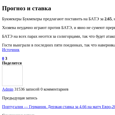
Прогноз и ставка
Букмекеры Букмекеры предлагают поставить на БАТЭ за
2.65
,
Хозяева неудачно играют против БАТЭ, и явно не сумеют прер
БАТЭ на всех парах несется за солигорцами, так что будет атак
Гости выиграли в последних пяти поединках, так что наверн
Источник
0
3
Поделится
Admin
31536 записей
0 комментариев
Предыдущая запись
Португалия — Германия. Дерзкая ставка за 4.66 на матч Евро-2