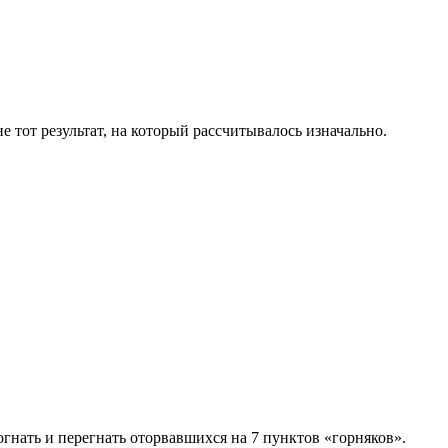
 тот результат, на который рассчитывалось изначально.
гнать и перегнать оторвавшихся на 7 пунктов «горняков».