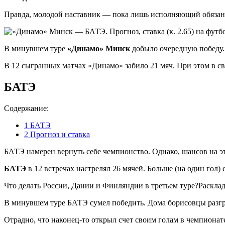
Правда, молодой наставник — пока лишь исполняющий обязанно
В минувшем туре
«Динамо» Минск
добыло очередную победу. 
В 12 сыгранных матчах «Динамо» забило 21 мяч. При этом в сво
БАТЭ
Содержание:
1
БАТЭ
2
Прогноз и ставка
БАТЭ намерен вернуть себе чемпионство. Однако, шансов на эт
БАТЭ
в 12 встречах настрелял 26 мячей. Больше (на один гол)
Что делать России, Дании и Финляндии в третьем туре?Раскла
В минувшем туре БАТЭ сумел победить. Дома борисовцы разгр
Отрадно, что наконец-то открыл счет своим голам в чемпионат