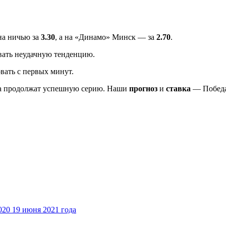
 на ничью за
3.30
, а на «Динамо» Минск — за
2.70
.
вать неудачную тенденцию.
овать с первых минут.
яка продолжат успешную серию. Наши
прогноз
и
ставка
— Победа
020 19 июня 2021 года