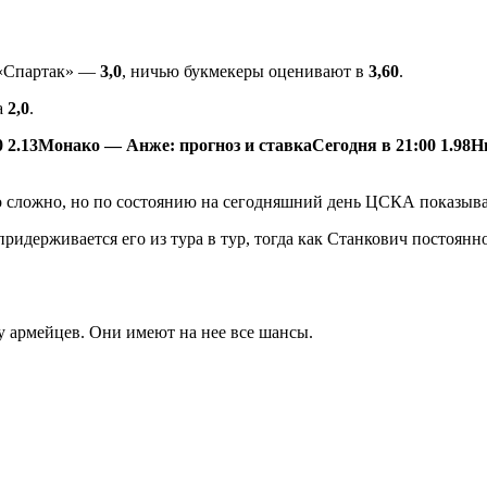
а «Спартак» —
3,0
, ничью букмекеры оценивают в
3,60
.
за
2,0
.
0
2.13
Монако — Анже: прогноз и ставка
Сегодня в 21:00
1.98
Н
ьно сложно, но по состоянию на сегодняшний день ЦСКА показыв
ридерживается его из тура в тур, тогда как Станкович постоянн
у армейцев. Они имеют на нее все шансы.