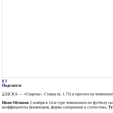
0
1
Поделится
Иван Обляков
2 ноября в 14-м туре чемпионата по футболу 
коэффициенты букмекеров, форма соперников и статистика.
Ту