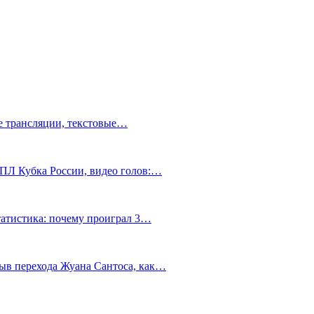
ve трансляции, текстовые…
РПЛ Кубка России, видео голов:…
статистика: почему проиграл 3…
ыв перехода Жуана Сантоса, как…