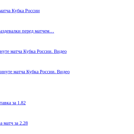
матча Кубка России
 раздевалки перед матчем…
инуте матча Кубка России. Видео
инуте матча Кубка России. Видео
авка за 1.82
 матч за 2.28