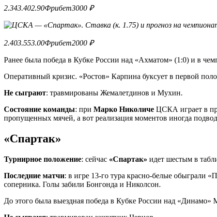
2.34
3.40
2.90
Фрибет
3000 ₽
2.40
3.55
3.00
Фрибет
2000 ₽
Ранее была победа в Кубке России над «Ахматом» (1:0) и в чем
Оперативный кризис. «Ростов» Карпина буксует в первой поло
Не сыграют
: травмированы Жемалетдинов и Мухин.
Состояние команды
: при
Марко Николиче
ЦСКА играет в при
пропущенных мячей, а вот реализация моментов иногда подвод
«Спартак»
Турнирное положение
: сейчас
«Спартак»
идет шестым в табл
Последние матчи
: в игре 13-го тура красно-белые обыграли «
соперника. Голы забили Бонгонда и Николсон.
До этого была выездная победа в Кубке России над «Динамо» М