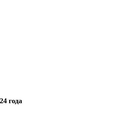
24 года