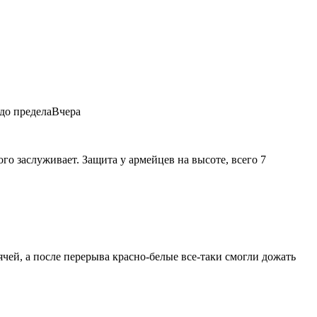
 до пределаВчера
го заслуживает. Защита у армейцев на высоте, всего 7
ячей, а после перерыва красно-белые все-таки смогли дожать