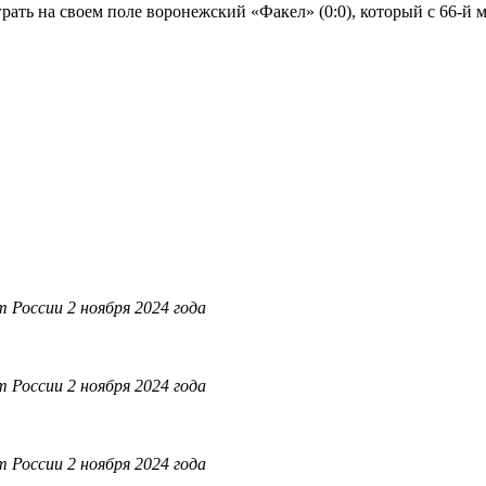
грать на своем поле воронежский «Факел» (0:0), который с 66