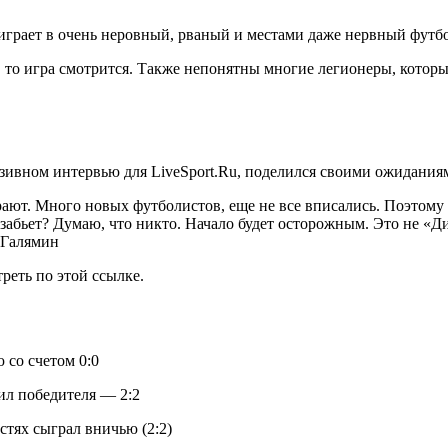
играет в очень неровный, рваный и местами даже нервный футбо
я, то игра смотрится. Также непонятны многие легионеры, котор
юзивном интервью для LiveSport.Ru, поделился своими ожидания
рают. Много новых футболистов, еще не все вписались. Поэтому
о забьет? Думаю, что никто. Начало будет осторожным. Это не «
 Галямин
еть по этой ссылке.
 со счетом 0:0
ил победителя — 2:2
стях сыграл вничью (2:2)