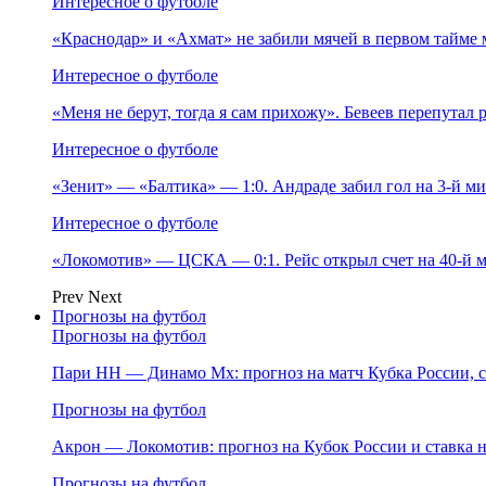
Интересное о футболе
«Краснодар» и «Ахмат» не забили мячей в первом тайме 
Интересное о футболе
«Меня не берут, тогда я сам прихожу». Бевеев перепутал
Интересное о футболе
«Зенит» — «Балтика» — 1:0. Андраде забил гол на 3‑й м
Интересное о футболе
«Локомотив» — ЦСКА — 0:1. Рейс открыл счет на 40‑й м
Prev
Next
Прогнозы на футбол
Прогнозы на футбол
Пари НН — Динамо Мх: прогноз на матч Кубка России, ст
Прогнозы на футбол
Акрон — Локомотив: прогноз на Кубок России и ставка на
Прогнозы на футбол