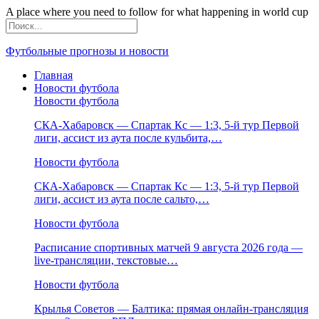
A place where you need to follow for what happening in world cup
Футбольные прогнозы и новости
Главная
Новости футбола
Новости футбола
СКА-Хабаровск — Спартак Кс — 1:3, 5-й тур Первой
лиги, ассист из аута после кульбита,…
Новости футбола
СКА-Хабаровск — Спартак Кс — 1:3, 5-й тур Первой
лиги, ассист из аута после сальто,…
Новости футбола
Расписание спортивных матчей 9 августа 2026 года —
live-трансляции, текстовые…
Новости футбола
Крылья Советов — Балтика: прямая онлайн-трансляция