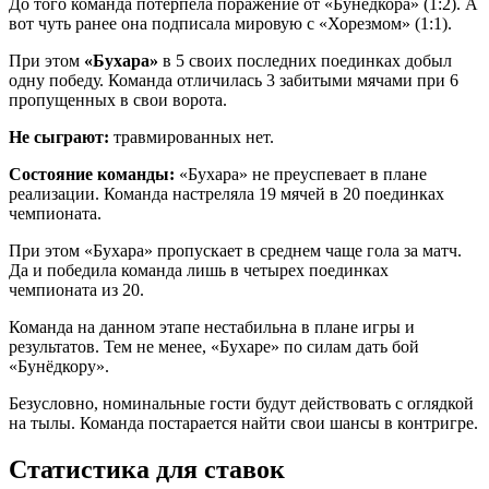
До того команда потерпела поражение от «Бунёдкора» (1:2). А
вот чуть ранее она подписала мировую с «Хорезмом» (1:1).
При этом
«Бухара»
в 5 своих последних поединках добыл
одну победу. Команда отличилась 3 забитыми мячами при 6
пропущенных в свои ворота.
Не сыграют:
травмированных нет.
Состояние команды:
«Бухара» не преуспевает в плане
реализации. Команда настреляла 19 мячей в 20 поединках
чемпионата.
При этом «Бухара» пропускает в среднем чаще гола за матч.
Да и победила команда лишь в четырех поединках
чемпионата из 20.
Команда на данном этапе нестабильна в плане игры и
результатов. Тем не менее, «Бухаре» по силам дать бой
«Бунёдкору».
Безусловно, номинальные гости будут действовать с оглядкой
на тылы. Команда постарается найти свои шансы в контригре.
Статистика для ставок