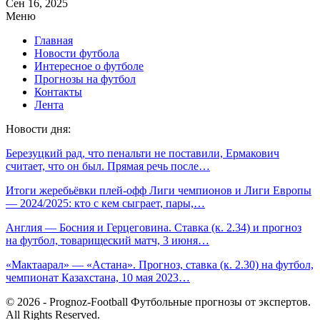
Сен 16, 2025
Меню
Главная
Новости футбола
Интересное о футболе
Прогнозы на футбол
Контакты
Лента
Новости дня:
Березуцкий рад, что пенальти не поставили, Ермакович
считает, что он был. Прямая речь после…
Итоги жеребьёвки плей-офф Лиги чемпионов и Лиги Европы
— 2024/2025: кто с кем сыграет, пары,…
Англия — Босния и Герцеговина. Ставка (к. 2.34) и прогноз
на футбол, товарищеский матч, 3 июня…
«Мактаарал» — «Астана». Прогноз, ставка (к. 2.30) на футбол,
чемпионат Казахстана, 10 мая 2023…
© 2026 - Prognoz-Football Футбольные прогнозы от экспертов.
All Rights Reserved.