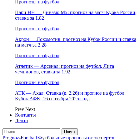
Прогнозы на футбол
Пари НН — Динамо Мх: прогноз на матч Кубка России,
ставка за 1.82
Прогнозы на футбол
Акрон — Локомотив: прогноз на Кубок России и ставка
на матч за 2.28
Прогнозы на футбол
Атлетик — Арсенал: прогноз на футбол, Лига
чемпионов, ставка за 1.92
Прогнозы на футбол
АТК — Ахал. Ставка (к. 2.26) и прогноз на футбол,
Кубок АФК, 16 сентября 2025 года
Prev
Next
Контакты
Лента
Prognoz-Football Футбольные прогнозы от экспертов