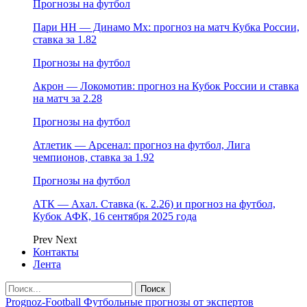
Прогнозы на футбол
Пари НН — Динамо Мх: прогноз на матч Кубка России,
ставка за 1.82
Прогнозы на футбол
Акрон — Локомотив: прогноз на Кубок России и ставка
на матч за 2.28
Прогнозы на футбол
Атлетик — Арсенал: прогноз на футбол, Лига
чемпионов, ставка за 1.92
Прогнозы на футбол
АТК — Ахал. Ставка (к. 2.26) и прогноз на футбол,
Кубок АФК, 16 сентября 2025 года
Prev
Next
Контакты
Лента
Prognoz-Football Футбольные прогнозы от экспертов