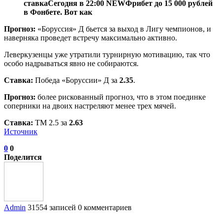
ставка
Сегодня в 22:00
NEW
Фрибет до 15 000 рублей
в Фонбете. Вот как
Прогноз:
«Боруссия» Д бьется за выход в Лигу чемпионов, и
наверняка проведет встречу максимально активно.
Леверкузенцы уже утратили турнирную мотивацию, так что
особо надрываться явно не собираются.
Ставка:
Победа «Боруссии» Д за
2.35
.
Прогноз:
более рискованный прогноз, что в этом поединке
соперники на двоих настреляют менее трех мячей.
Ставка:
ТМ 2.5 за
2.63
Источник
0
0
Поделится
Admin
31554 записей
0 комментариев