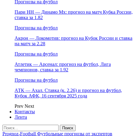
Прогнозы на футбол
Пари НН — Динамо Мх: прогноз на матч Кубка России,
ставка за 1.82
Прогнозы на футбол
Акрон — Локомотив: прогноз на Кубок России и ставка
на матч за 2.28
Прогнозы на футбол
Атлетик — Арсенал: прогноз на футбол, Лига
чемпионов, ставка за 1.92
Прогнозы на футбол
АТК — Ахал. Ставка (к. 2.26) и прогноз на футбол,
Кубок АФК, 16 сентября 2025 года
Prev
Next
Контакты
Лента
Prognoz-Football Футбольные прогнозы от экспертов