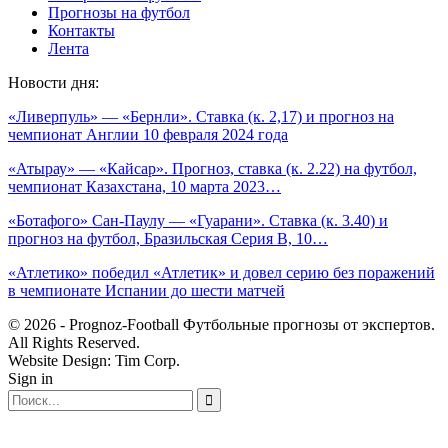
Прогнозы на футбол
Контакты
Лента
Новости дня:
«Ливерпуль» — «Бернли». Ставка (к. 2,17) и прогноз на
чемпионат Англии 10 февраля 2024 года
«Атырау» — «Кайсар». Прогноз, ставка (к. 2.22) на футбол,
чемпионат Казахстана, 10 марта 2023…
«Ботафого» Сан-Паулу — «Гуарани». Ставка (к. 3.40) и
прогноз на футбол, Бразильская Серия В, 10…
«Атлетико» победил «Атлетик» и довел серию без поражений
в чемпионате Испании до шести матчей
© 2026 - Prognoz-Football Футбольные прогнозы от экспертов.
All Rights Reserved.
Website Design: Tim Corp.
Sign in