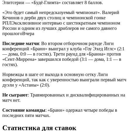
Элитсерии — «Будё-Глимта» составляет 8 баллов.
«Это будет самый непредсказуемый чемпионат». Валерий
Кечинов о дерби двух столиц и чемпионской гонке
РПЛЭксклюзивное интервью с шестикратным чемпионом
России и одним из лучших дриблеров не самого давнего
прошлогоВчера
Последние матчи
: Во втором отборочном раунде Лиги
конференций «Бранн» выиграл у клуба «Гоу Эхед Иглс» (2:1
— дома, 0:0 — в гостях). Трети раунд для «Бранна» против
«Сент-Миррена» завершился победой (3:1 — дома, 1:1 — в
гостях).
Норвежцы в шаге от выхода в основную сетку Лиги
конференций, так как с уверенностью выиграли первый матч
дуэли у «Астаны» (2:0).
Не сыграют
: Травмированных и дисквалифицированных на
матч нет.
Состояние команды
: «Бранн» одержал четыре победы в
последних пяти матчах.
Статистика для ставок