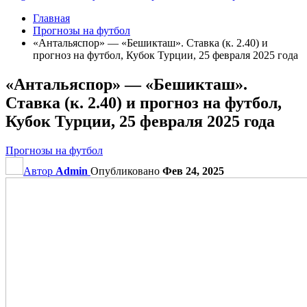
Главная
Прогнозы на футбол
«Антальяспор» — «Бешикташ». Ставка (к. 2.40) и
прогноз на футбол, Кубок Турции, 25 февраля 2025 года
«Антальяспор» — «Бешикташ».
Ставка (к. 2.40) и прогноз на футбол,
Кубок Турции, 25 февраля 2025 года
Прогнозы на футбол
Автор
Admin
Опубликовано
Фев 24, 2025