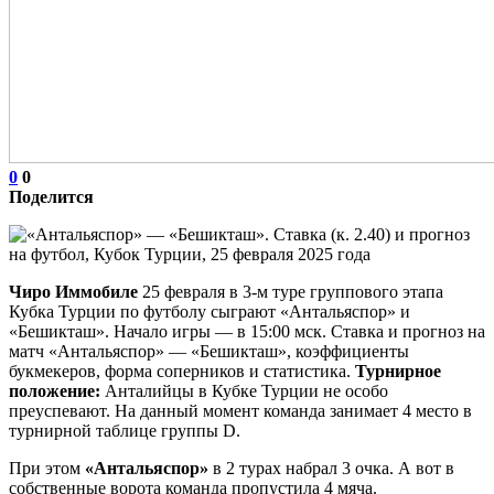
0
0
Поделится
Чиро Иммобиле
25 февраля в 3-м туре группового этапа
Кубка Турции по футболу сыграют «Антальяспор» и
«Бешикташ». Начало игры — в 15:00 мск. Ставка и прогноз на
матч «Антальяспор» — «Бешикташ», коэффициенты
букмекеров, форма соперников и статистика.
Турнирное
положение:
Анталийцы в Кубке Турции не особо
преуспевают. На данный момент команда занимает 4 место в
турнирной таблице группы D.
При этом
«Антальяспор»
в 2 турах набрал 3 очка. А вот в
собственные ворота команда пропустила 4 мяча.