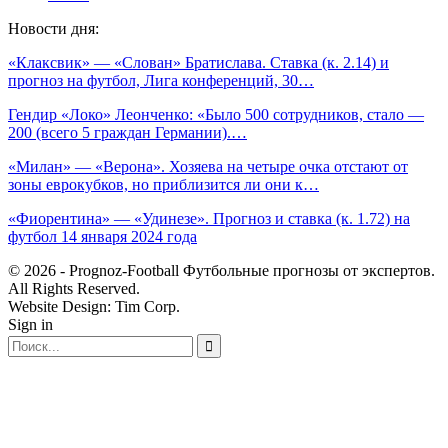
Новости дня:
«Клаксвик» — «Слован» Братислава. Ставка (к. 2.14) и
прогноз на футбол, Лига конференций, 30…
Гендир «Локо» Леонченко: «Было 500 сотрудников, стало —
200 (всего 5 граждан Германии).…
«Милан» — «Верона». Хозяева на четыре очка отстают от
зоны еврокубков, но приблизится ли они к…
«Фиорентина» — «Удинезе». Прогноз и ставка (к. 1.72) на
футбол 14 января 2024 года
© 2026 - Prognoz-Football Футбольные прогнозы от экспертов.
All Rights Reserved.
Website Design: Tim Corp.
Sign in