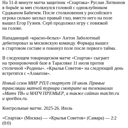
На 51‑й минуте матча защитник «Спартака» Руслан Литвинов
в борьбе за мяч столкнулся головой с одноклубником
Срджаном Бабичем. После столкновения у российского
игрока сильно заплыл правый глаз, вместо него на поле
вышел Егор Гузиев. Серб продолжил игру с повязкой
на голове.
Нападающий «красно‑белых» Антон Заболотный
дебютировал за московскую команду. Форвард вышел
в стартовом составе и покинул поле после первого тайма.
В следующем товарищеском матче «Спартак» сыграет
на тренировочной базе в Тарасовке 11 июля против
столичной «Родины». «Крылья Советов» на следующий день
встретятся с «Ахматом».
Новый сезон МИР РПЛ стартует 18 июля. Прямые
трансляции матчей турнира смотрите на телеканалах
«Матч ТВ» и МАТЧ ПРЕМЬЕР, а также сайтах matchtv.ru
и sportbox.ru.
Контрольные матчи. 2025-26. Июль
«Спартак» (Москва) — «Крылья Советов» (Самара) — 2:2
(0:0)