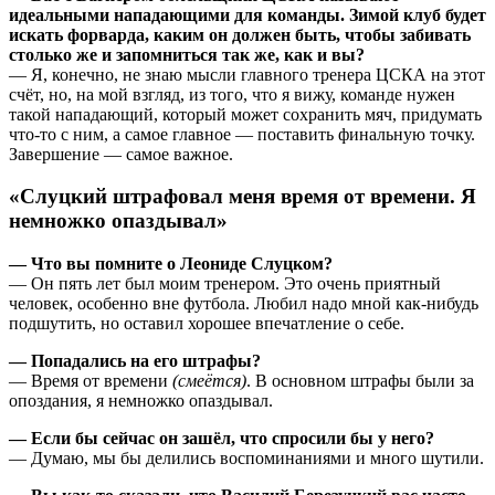
идеальными нападающими для команды. Зимой клуб будет
искать форварда, каким он должен быть, чтобы забивать
столько же и запомниться так же, как и вы?
— Я, конечно, не знаю мысли главного тренера ЦСКА на этот
счёт, но, на мой взгляд, из того, что я вижу, команде нужен
такой нападающий, который может сохранить мяч, придумать
что-то с ним, а самое главное — поставить финальную точку.
Завершение — самое важное.
«Слуцкий штрафовал меня время от времени. Я
немножко опаздывал»
— Что вы помните о Леониде Слуцком?
— Он пять лет был моим тренером. Это очень приятный
человек, особенно вне футбола. Любил надо мной как-нибудь
подшутить, но оставил хорошее впечатление о себе.
— Попадались на его штрафы?
— Время от времени
(смеётся)
. В основном штрафы были за
опоздания, я немножко опаздывал.
— Если бы сейчас он зашёл, что спросили бы у него?
— Думаю, мы бы делились воспоминаниями и много шутили.