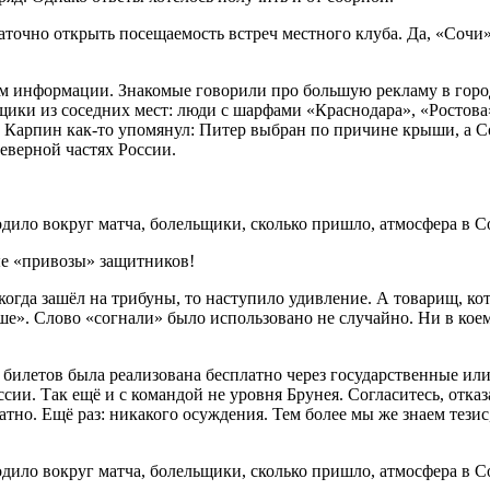
аточно открыть посещаемость встреч местного клуба. Да, «Сочи»
ум информации. Знакомые говорили про большую рекламу в город
льщики из соседних мест: люди с шарфами «Краснодара», «Ростов
й Карпин как-то упомянул: Питер выбран по причине крыши, а С
еверной частях России.
ые «привозы» защитников!
огда зашёл на трибуны, то наступило удивление. А товарищ, кот
ше». Слово «согнали» было использовано не случайно. Ни в коем 
билетов была реализована бесплатно через государственные или
ии. Так ещё и с командой не уровня Брунея. Согласитесь, отказ
тно. Ещё раз: никакого осуждения. Тем более мы же знаем тезис