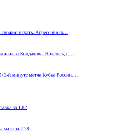
а сложно играть. Агрессивная…
живал за Кондакова. Надеюсь, с…
90+3‑й минуте матча Кубка России.…
авка за 1.82
 матч за 2.28