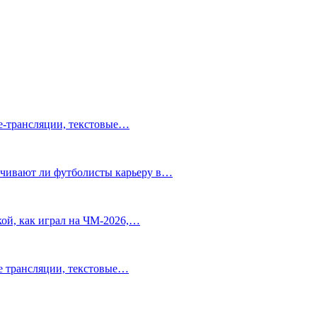
ve-трансляции, текстовые…
нчивают ли футболисты карьеру в…
ой, как играл на ЧМ-2026,…
ve трансляции, текстовые…