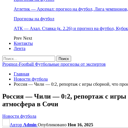
Атлетик — Арсенал: прогноз на футбол, Лига чемпионов, 
Прогнозы на футбол
АТК — Ахал. Ставка (к. 2.26) и прогноз на футбол, Кубо
Prev
Next
Контакты
Лента
Prognoz-Football Футбольные прогнозы от экспертов
Главная
Новости футбола
Россия — Чили — 0:2, репортаж с игры сборной, что про
Россия — Чили — 0:2, репортаж с игры 
атмосфера в Сочи
Новости футбола
Автор
Admin
Опубликовано
Ноя 16, 2025