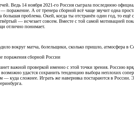
чей. Ведь 14 ноября 2021-го Россия сыграла последнюю официа
— поражение. А от тренера сборной всё чаще звучит одна прост
а большая проблема. Окей, когда ты отстранён один год, то ещё
твёртый — исчезает совсем. Вместе с той самой мотивацией пок
ещи отлично понимает.
ле поражения сборной России
танет важной проверкой именно с этой точки зрения. Россию вря
Да, возможно удастся сохранить тенденцию выбора неплохих соп
ем — куда сложнее. Играть же наверняка постараются в России. Э
теринбурга.