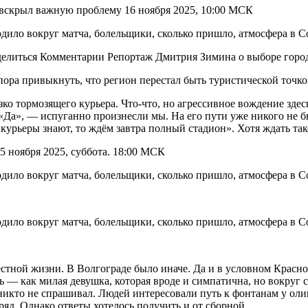
и вскрыл важную проблему 16 ноября 2025, 10:00 МСК
оделиться Комментарии Репортаж Дмитрия Зимина о выборе горо
ора привыкнуть, что регион перестал быть туристической точкой
о тормозящего курьера. Что-что, но агрессивное вождение здесь
«Да», — испуганно произнесли мы. На его пути уже никого не бы
е курьеры знают, то ждём завтра полный стадион». Хотя ждать так
5 ноября 2025, суббота. 18:00 МСК
стной жизни. В Волгограде было иначе. Да и в условном Красн
 — как милая девушка, которая вроде и симпатична, но вокруг 
 никто не спрашивал. Людей интересовали путь к фонтанам у оли
яд. Однако ответы хотелось получить и от сборной.