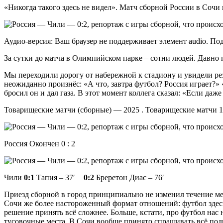
«Никогда такого здесь не видел». Матч сборной России в Соч
Аудио-версия: Ваш браузер не поддерживает элемент audio. П
За сутки до матча в Олимпийском парке – сотни людей. Давно п
Мы переходили дорогу от набережной к стадиону и увидели резк
неожиданно произнёс: «А что, завтра футбол? Россия играет?» 
бросил он и дал газа. В этот момент коллега сказал: «Если даж
Товарищеские матчи (сборные) — 2025 . Товарищеские матчи 1
Россия Окончен 0 : 2
Чили
0:1
Тапия – 37′
0:2
Бреретон Диас – 76′
Приезд сборной в город принципиально не изменил течение ме
Сочи же более настороженный формат отношений: футбол здесь
решение принять всё сложнее. Больше, кстати, про футбол нас
тусовочные места. В Сочи вообще принято спрашивать всё подр