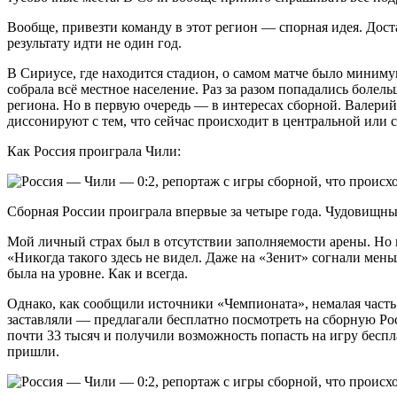
Вообще, привезти команду в этот регион — спорная идея. Дост
результату идти не один год.
В Сириусе, где находится стадион, о самом матче было миним
собрала всё местное население. Раз за разом попадались боле
региона. Но в первую очередь — в интересах сборной. Валери
диссонируют с тем, что сейчас происходит в центральной или с
Как Россия проиграла Чили:
Сборная России проиграла впервые за четыре года. Чудовищн
Мой личный страх был в отсутствии заполняемости арены. Но к
«Никогда такого здесь не видел. Даже на «Зенит» согнали мень
была на уровне. Как и всегда.
Однако, как сообщили источники «Чемпионата», немалая часть 
заставляли — предлагали бесплатно посмотреть на сборную Росс
почти 33 тысяч и получили возможность попасть на игру беспла
пришли.