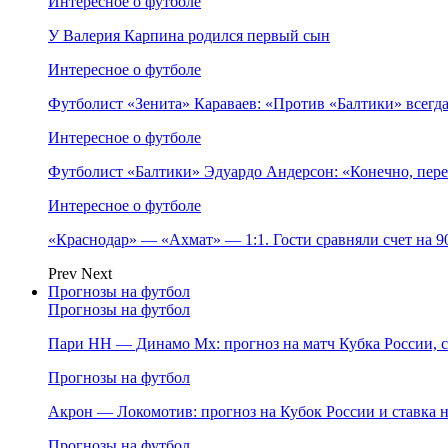
Интересное о футболе
У Валерия Карпина родился первый сын
Интересное о футболе
Футболист «Зенита» Караваев: «Против «Балтики» всегд
Интересное о футболе
Футболист «Балтики» Эдуардо Андерсон: «Конечно, пере
Интересное о футболе
«Краснодар» — «Ахмат» — 1:1. Гости сравняли счет на 
Prev
Next
Прогнозы на футбол
Прогнозы на футбол
Пари НН — Динамо Мх: прогноз на матч Кубка России, ст
Прогнозы на футбол
Акрон — Локомотив: прогноз на Кубок России и ставка на
Прогнозы на футбол