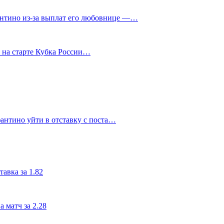
нтино из‑за выплат его любовнице —…
у на старте Кубка России…
антино уйти в отставку с поста…
авка за 1.82
 матч за 2.28