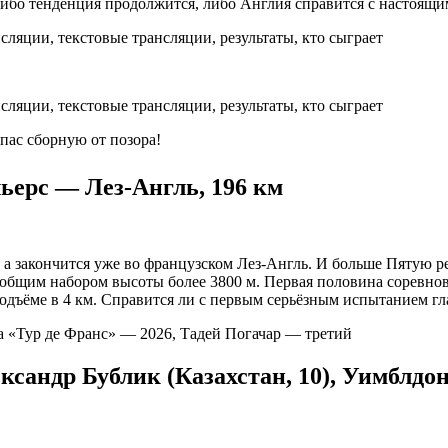
либо тенденция продолжится, либо Англия справится с настоящ
пас сборную от позора!
нольерс — Лез-Англь, 196 км
, а закончится уже во французском Лез-Англь. И больше Пятую р
общим набором высоты более 3800 м. Первая половина соревнов
одъёме в 4 км. Справится ли с первым серьёзным испытанием г
па «Тур де Франс» — 2026, Тадей Погачар — третий
ксандр Бублик (Казахстан, 10), Уимблдо