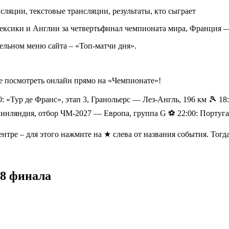
ексики и Англии за четвертьфинал чемпионата мира, Франция 
ельном меню сайта – «Топ-матчи дня».
 посмотреть онлайн прямо на «Чемпионате»!
:10: «Тур де Франс», этап 3, Гранольерс — Лез-Англь, 196 км 🎾
Финляндия, отбор ЧМ-2027 — Европа, группа G ⚽️ 22:00: Португ
тре – для этого нажмите на ★ слева от названия события. Тогда
/8 финала