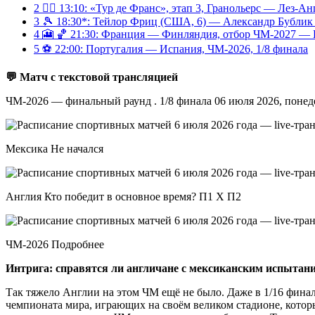
2
🚴‍♀️ 13:10: «Тур де Франс», этап 3, Гранольерс — Лез-Ан
3
🎾 18:30*: Тейлор Фриц (США, 6) — Александр Бублик (
4
🎦 🏀 21:30: Франция — Финляндия, отбор ЧМ-2027 — 
5
⚽️ 22:00: Португалия — Испания, ЧМ-2026, 1/8 финала
💬 Матч с текстовой трансляцией
ЧМ-2026 — финальный раунд . 1/8 финала 06 июля 2026, поне
Мексика Не начался
Англия Кто победит в основное время? П1 X П2
ЧМ-2026 Подробнее
Интрига: справятся ли англичане с мексиканским испытан
Так тяжело Англии на этом ЧМ ещё не было. Даже в 1/16 финал
чемпионата мира, играющих на своём великом стадионе, котор