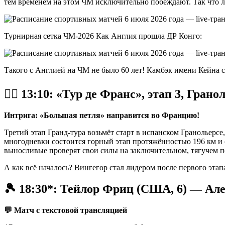
тем временем на этом ЧМ исключительно побеждают. Так что 
Турнирная сетка ЧМ-2026 Как Англия прошла ДР Конго:
Такого с Англией на ЧМ не было 60 лет! Камбэк имени Кейна с
🚴‍♀️ 13:10: «Тур де Франс», этап 3, Гра
Интрига: «Большая петля» направится во Францию!
Третий этап Гранд-тура возьмёт старт в испанском Гранольерсе
многодневки состоится горный этап протяжённостью 196 км и 
выносливые проверят свои силы на заключительном, тягучем п
А как всё началось? Вингегор стал лидером после первого эта
🎾 18:30*: Тейлор Фриц (США, 6) — Але
💬 Матч с текстовой трансляцией