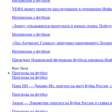
Интересное о футболе
УЕФА может провести расследование в отношении Инфа
Интересное о футболе
«Зенит» отказывается пропускать в начале сезона. Побед
Интересное о футболе
«Лос‑Анджелес Гэлакси» арендовал нападающего Лосано
Интересное о футболе
Президент Норвежской федерации футбола призвала Инф
Prev
Next
Прогнозы на футбол
Прогнозы на футбол
Пари НН — Динамо Мх: прогноз на матч Кубка России, ст
Прогнозы на футбол
Акрон — Локомотив: прогноз на Кубок России и ставка на
Прогнозы на футбол