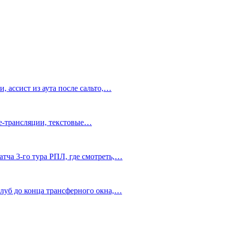
 ассист из аута после сальто,…
ve-трансляции, текстовые…
тча 3-го тура РПЛ, где смотреть,…
клуб до конца трансферного окна,…