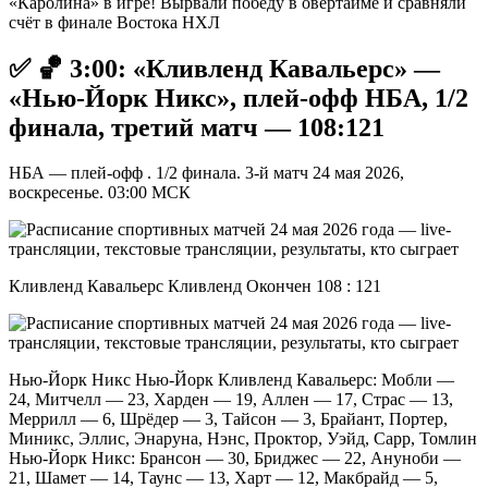
«Каролина» в игре! Вырвали победу в овертайме и сравняли
счёт в финале Востока НХЛ
✅ 🏀 3:00: «Кливленд Кавальерс» —
«Нью-Йорк Никс», плей-офф НБА, 1/2
финала, третий матч — 108:121
НБА — плей-офф . 1/2 финала. 3-й матч 24 мая 2026,
воскресенье. 03:00 МСК
Кливленд Кавальерс Кливленд Окончен 108 : 121
Нью-Йорк Никс Нью-Йорк Кливленд Кавальерс: Мобли —
24, Митчелл — 23, Харден — 19, Аллен — 17, Страс — 13,
Меррилл — 6, Шрёдер — 3, Тайсон — 3, Брайант, Портер,
Миникс, Эллис, Энаруна, Нэнс, Проктор, Уэйд, Сарр, Томлин
Нью-Йорк Никс: Брансон — 30, Бриджес — 22, Ануноби —
21, Шамет — 14, Таунс — 13, Харт — 12, Макбрайд — 5,