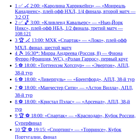
1
✅ 🏒 2:00: «Каролина Харрикейнз» — «Монреаль
Канадиенс», плей-офф НХЛ, 1/4 финала, второй матч —
3:2 ОТ
2
✅ 🏀 3:00: «Кливленд Кавальерс» — «Нью-Йорк
Никс», плей-офф НБА, 1/2 финала, третий матч —
108:121
3
🏆 🏒 13:00: МХК «Спартак» — «Локо», плей-офф
МХЛ, финал, шестой матч
4
🎾 16:30*: Мирра Андреева (Россия, 8) — Фиона
Ферро (Франция, WC), «Ролан Гаррос», первый круг
5
⚽️ 18:00: «Тоттенхэм Хотспур» — «Эвертон», АПЛ,
38-й тур
6
⚽️ 18:00: «Ливерпуль» — «Брентфорд», АПЛ, 38-й тур
7
⚽️ 18:00: «Манчестер Сити» — «Астон Вилла», АПЛ,
38-й тур
8
⚽️ 18:00: «Кристал Пэлас» — «Арсенал», АПЛ, 38-й
тур
9
🏆 ⚽️ 18:00: «Спартак» — «Краснодар», Кубок России,
Суперфинал
10
🏆 ⚽️ 19:15: «Спортинг» — «Торринсе», Кубок
Португалии, финал