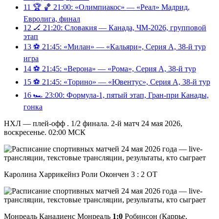
11
🏆 🏀 21:00: «Олимпиакос» — «Реал» Мадрид,
Евролига, финал
12
🏒 21:20: Словакия — Канада, ЧМ-2026, групповой
этап
13
⚽️ 21:45: «Милан» — «Кальяри», Серия А, 38-й тур
игра
14
⚽️ 21:45: «Верона» — «Рома», Серия А, 38-й тур
15
⚽️ 21:45: «Торино» — «Ювентус», Серия А, 38-й тур
16
🏎 23:00: Формула-1, пятый этап, Гран-при Канады,
гонка
НХЛ — плей-офф . 1/2 финала. 2-й матч 24 мая 2026,
воскресенье. 02:00 МСК
Каролина Харрикейнз Роли Окончен 3 : 2 ОТ
Монреаль Канадиенс Монреаль
1:0
Робинсон (Каррье,