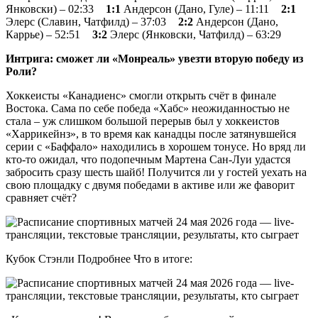
Янковски) – 02:33
1:1
Андерсон (Дано, Гуле) – 11:11
2:1
Элерс (Славин, Чатфилд) – 37:03
2:2
Андерсон (Дано,
Каррье) – 52:51
3:2
Элерс (Янковски, Чатфилд) – 63:29
Интрига: сможет ли «Монреаль» увезти вторую победу из
Роли?
Хоккеисты «Канадиенс» смогли открыть счёт в финале
Востока. Сама по себе победа «Хабс» неожиданностью не
стала – уж слишком большой перерыв был у хоккеистов
«Харрикейнз», в то время как канадцы после затянувшейся
серии с «Баффало» находились в хорошем тонусе. Но вряд ли
кто-то ожидал, что подопечным Мартена Сан-Луи удастся
забросить сразу шесть шайб! Получится ли у гостей уехать на
свою площадку с двумя победами в активе или же фаворит
сравняет счёт?
Кубок Стэнли Подробнее Что в итоге: