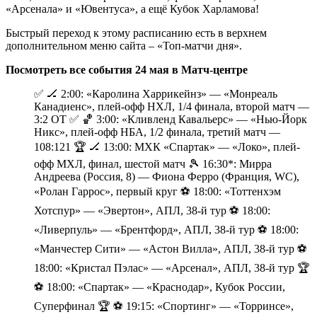
«Арсенала» и «Ювентуса», а ещё Кубок Харламова!
Быстрый переход к этому расписанию есть в верхнем
дополнительном меню сайта – «Топ-матчи дня».
Посмотреть все события 24 мая в Матч-центре
✅ 🏒 2:00: «Каролина Харрикейнз» — «Монреаль
Канадиенс», плей-офф НХЛ, 1/4 финала, второй матч —
3:2 ОТ ✅ 🏀 3:00: «Кливленд Кавальерс» — «Нью-Йорк
Никс», плей-офф НБА, 1/2 финала, третий матч —
108:121 🏆 🏒 13:00: МХК «Спартак» — «Локо», плей-
офф МХЛ, финал, шестой матч 🎾 16:30*: Мирра
Андреева (Россия, 8) — Фиона Ферро (Франция, WC),
«Ролан Гаррос», первый круг ⚽️ 18:00: «Тоттенхэм
Хотспур» — «Эвертон», АПЛ, 38-й тур ⚽️ 18:00:
«Ливерпуль» — «Брентфорд», АПЛ, 38-й тур ⚽️ 18:00:
«Манчестер Сити» — «Астон Вилла», АПЛ, 38-й тур ⚽️
18:00: «Кристал Пэлас» — «Арсенал», АПЛ, 38-й тур 🏆
⚽️ 18:00: «Спартак» — «Краснодар», Кубок России,
Суперфинал 🏆 ⚽️ 19:15: «Спортинг» — «Торринсе»,