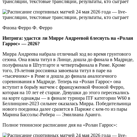
Фиона Ферро Ф. Ферро
Интрига: удастся ли Мирре Андреевой блеснуть на «Ролан
Гаррос» — 2026?
Мирра Андреева набрала отличный ход во время грунтового
сезона. Она взяла титул в Линце, дошла до финала в Мадриде,
полуфинала в Штутгарте и четвертьфинала в Риме. Кроме
того, 19-летняя россиянка завоевала титул в паре на
«тысячнике» в Риме и дошла до финала аналогичного
соревнования в Мадриде. Теперь на «Ролан Гаррос» она
вступит в борьбу матчем с француженкой Фионой Ферро,
которая на 10 лет её старше. Девушки до этого пересекались
на корте однажды — в финале турнира ITF категории W60 в
Беллинцоне-2023 сильнее оказалась Мирра. Победительница
нового поединка далее сразится в Париже с кем-то из пары
Марина Бассольс-Рибера — Эмилиана Аранго.
Полное теннисное расписание дня на «Ролан Гаррос»: