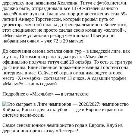
деревушку под названием Хеллевик. Титул с футболистами,
должно быть, отпраздновали все 1379 жителей данного
населённого пункта. Главным творцом достижения стал 59-
летний Андерс Торстенссон, который прошёл путь от
директора местной школы до тренера-чемпиона. Более того,
этот специалист не просто сделал свою команду «золотой».
«Мьельбю» установил рекорд чемпионата Швеции по
набранным очкам – уже 72 в 29 матчах!
До окончания сезона остался один тур – в шведской лиге, как
и у нас, 16 команд играют в два круга. «Мьельбю»
официально получил титул ещё 20 октября. То есть за три тура
до финиша. Единственное поражение команда Торстенссона
потерпела в мае. Сейчас её отрыв от занимающего второе
место «Хаммарбю» составляет 13 очков. А сдавший трофей
«Мальмё» – лишь седьмой.
Подробнее о «Мьельбю» — в этом тексте:
Самое сенсационное чемпионство года в Европе. Клуб из
деревни повторил сказку «Лестера»!