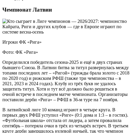
Чемпионат Латвии
Игроки ФК «Рига»
Фото: ФК «Рига»
Определился победитель сезона-2025 и ещё в двух странах
бывшего Союза. В Латвии битва за титул развернулась между
топами последних лет – «Ригой» (трижды брала золото с 2018
по 2020 год) и рижским РФШ (также три чемпионства – в
2021, 2023 и 2024 годах). Клубу из трёх букв не удалось
защитить титул. Хотя и тут всё должно было решиться в
очной встрече в последнем матче чемпионата. Организаторы
поставили дерби «Рига» – РФШ в 36-м туре на 7 ноября.
В латвийской лиге 10 команд играют в четыре круга. В
первых двух РФШ уступил «Риге» (0:1 дома и 1:3 – в гостях).
«Футбольная школа» отстала от лидера, а затем провалила
сентябрь – потеряла очки в трёх из четырёх встреч. В третьем
круге дерби завершилось нулевой ничьей, так что чемпион