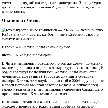
упустил последний шанс догнать конкурента. За пару туров
до финиша команда словенца Адриана Гули отпраздновала
взятие золота.
Чемпионат Литвы
Игроки ФК «Кауно Жальгирис» с Кубком
Фото: ФК «Кауно Жальгирис»
В Литве чемпионат проводится по той же схеме – 10 команд
высшего дивизиона играют в четыре круга. А вот настоящей
борьбы за титул не получилось. «Кауно Жальгирис» стал
чемпионом ещё за пять (!) туров до финиша в середине
октября. Кстати, этот клуб, основанный в 2004 году, впервые
в своей истории выиграл золотые медали. А сейчас перед
заключительным матчем чемпионата опережает ближайшего
преследователя «Хегельманн» на 10 очков.
Возглавляет чемпиона 41-летний Эйвинас Черняускас. Для
молодого тренера это тоже первый трофей в карьере. В