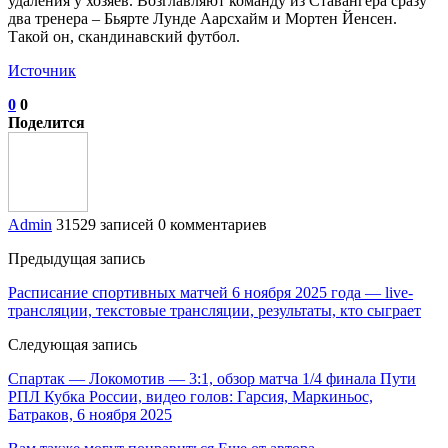
удаления у хозяев. Возглавляют команду из Ставангера сразу
два тренера – Бьярте Лунде Аарсхайм и Мортен Йенсен.
Такой он, скандинавский футбол.
Источник
0
0
Поделится
Admin
31529 записей
0 комментариев
Предыдущая запись
Расписание спортивных матчей 6 ноября 2025 года — live-
трансляции, текстовые трансляции, результаты, кто сыграет
Следующая запись
Спартак — Локомотив — 3:1, обзор матча 1/4 финала Пути
РПЛ Кубка России, видео голов: Гарсия, Маркиньос,
Батраков, 6 ноября 2025