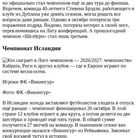
но официально стал чемпионом ещё за два тура до финиша.
Впрочем, команда 40-летнего Стивена Брэдли, работающего в
клубе из Дублина уже девять сезонов, могла решить все
вопросы даже раньше. Однако в октябре потерпела три
поражения подряд. Видимо, потеряла интерес к своей лиге,
переключившись на Лигу конференций. А прошлогодний
чемпион «Шелбурн» стал лишь третьим.
Чемпионат Исландии
Игроки ФК «Викингур»
Фото: ФК «Викингур»
В Исландии холода заставляют футболистов уходить в отпуск
ещё раньше – чемпионат финишировал 26 октября. В этой
стране 12 клубов играют в два круга, а потом делятся на две
шестёрки и проводят ещё пять туров. В общей сумме
получается 27 матчей на команду. В нынешнем сезоне вне
конкуренции оказался «Викингур» из Рейкьявика. Завоевал
свой восьмой титул в истории.