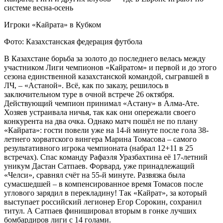
Игроки «Кайрата» в Кубком
Фото: Казахстанская федерация футбола
В Казахстане борьба за золото до последнего велась между
участником Лиги чемпионов «Кайратом» и первой и до этого
сезона единственной казахстанской командой, сыгравшей в
ЛЧ, – «Астаной». Всё, как по заказу, решилось в
заключительном туре в очной встрече 26 октября.
Действующий чемпион принимал «Астану» в Алма-Ате.
Хозяев устраивала ничья, так как они опережали своего
конкурента на два очка. Однако матч пошёл не по плану
«Кайрата»: гости повели уже на 14-й минуте после гола 38-
летнего хорватского вингера Марина Томасова – самого
результативного игрока чемпионата (набрал 12+11 в 25
встречах). Спас команду Рафаэля Уразбахтина её 17-летний
уникум Дастан Сатпаев. Форвард, уже принадлежащий
«Челси», сравнял счёт на 55-й минуте. Развязка была
сумасшедшей – в компенсированное время Томасов после
углового зарядил в перекладину! Так «Кайрат», за который
выступает российский легионер Егор Сорокин, сохранил
титул. А Сатпаев финишировал вторым в гонке лучших
бомбардиров лиги с 14 голами.