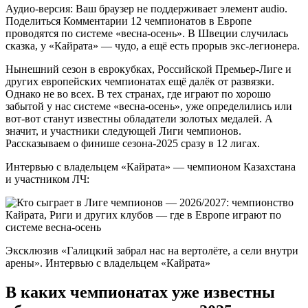
Аудио-версия: Ваш браузер не поддерживает элемент audio.
Поделиться Комментарии 12 чемпионатов в Европе
проводятся по системе «весна-осень». В Швеции случилась
сказка, у «Кайрата» — чудо, а ещё есть прорыв экс-легионера.
Нынешний сезон в еврокубках, Российской Премьер-Лиге и
других европейских чемпионатах ещё далёк от развязки.
Однако не во всех. В тех странах, где играют по хорошо
забытой у нас системе «весна-осень», уже определились или
вот-вот станут известны обладатели золотых медалей. А
значит, и участники следующей Лиги чемпионов.
Рассказываем о финише сезона-2025 сразу в 12 лигах.
Интервью с владельцем «Кайрата» — чемпионом Казахстана
и участником ЛЧ:
Эксклюзив «Галицкий забрал нас на вертолёте, а сели внутри
арены». Интервью с владельцем «Кайрата»
В каких чемпионатах уже известны