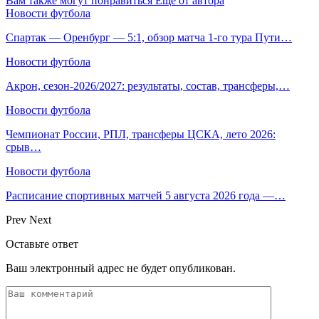
Вам также могут понравиться
Еще от автора
Новости футбола
Спартак — Оренбург — 5:1, обзор матча 1-го тура Пути…
Новости футбола
Акрон, сезон-2026/2027: результаты, состав, трансферы,…
Новости футбола
Чемпионат России, РПЛ, трансферы ЦСКА, лето 2026:
срыв…
Новости футбола
Расписание спортивных матчей 5 августа 2026 года —…
Prev
Next
Оставьте ответ
Ваш электронный адрес не будет опубликован.