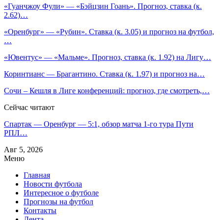
«Гуанчжоу Фули» — «Бэйцзин Гоань». Прогноз, ставка (к.
2.62)…
«Оренбург» — «Рубин». Ставка (к. 3.05) и прогноз на футбол,
…
«Ювентус» — «Мальме». Прогноз, ставка (к. 1.92) на Лигу…
Коринтианс — Брагантино. Ставка (к. 1.97) и прогноз на…
Сочи – Кешля в Лиге конференций: прогноз, где смотреть,…
Сейчас читают
Спартак — Оренбург — 5:1, обзор матча 1-го тура Пути
РПЛ…
Авг 5, 2026
Меню
Главная
Новости футбола
Интересное о футболе
Прогнозы на футбол
Контакты
Лента