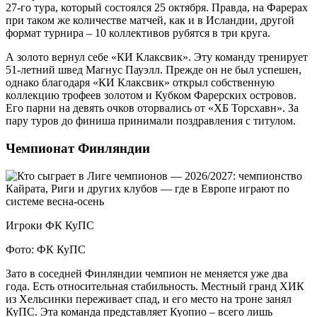
27-го тура, который состоялся 25 октября. Правда, на Фарерах
при таком же количестве матчей, как и в Исландии, другой
формат турнира – 10 коллективов рубятся в три круга.
А золото вернул себе «КИ Клаксвик». Эту команду тренирует
51-летний швед Магнус Пауэлл. Прежде он не был успешен,
однако благодаря «КИ Клаксвик» открыл собственную
коллекцию трофеев золотом и Кубком Фарерских островов.
Его парни на девять очков оторвались от «ХБ Торсхавн». За
пару туров до финиша принимали поздравления с титулом.
Чемпионат Финляндии
Игроки ФК КуПС
Фото: ФК КуПС
Зато в соседней Финляндии чемпион не меняется уже два
года. Есть относительная стабильность. Местный гранд ХИК
из Хельсинки переживает спад, и его место на троне занял
КуПС. Эта команда представляет Куопио – всего лишь