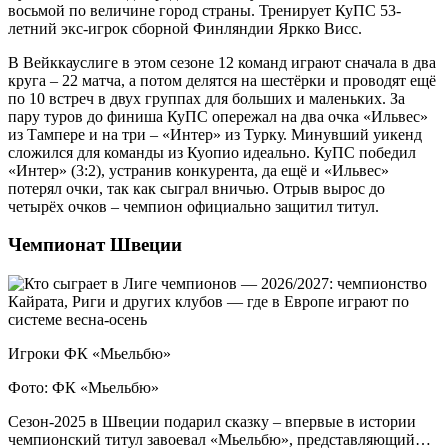
восьмой по величине город страны. Тренирует КуПС 53-
летний экс-игрок сборной Финляндии Яркко Висс.
В Вейккауслиге в этом сезоне 12 команд играют сначала в два
круга – 22 матча, а потом делятся на шестёрки и проводят ещё
по 10 встреч в двух группах для больших и маленьких. За
пару туров до финиша КуПС опережал на два очка «Ильвес»
из Тампере и на три – «Интер» из Турку. Минувший уикенд
сложился для команды из Куопио идеально. КуПС победил
«Интер» (3:2), устранив конкурента, да ещё и «Ильвес»
потерял очки, так как сыграл вничью. Отрыв вырос до
четырёх очков – чемпион официально защитил титул.
Чемпионат Швеции
Игроки ФК «Мьельбю»
Фото: ФК «Мьельбю»
Сезон-2025 в Швеции подарил сказку – впервые в истории
чемпионский титул завоевал «Мьельбю», представляющий…