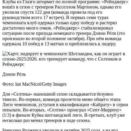
Клубы из Глазго штормит по полной программе. «Рейнджерс»
вошёл в сезон с тренером Расселлом Мартином, однако его
уволили спустя 122 дня (команда провела под его
руководством всего 17 встреч). В первых семи турах
чемпионата клуб одержал только одну победу и растерял
достаточно много очков. «Рейнджерс» стабилизировал
ситуацию после прихода немецкого тренера Дэнни Рёля (это
произошло во второй половине октября). При нём команда
одержала 10 побед в 13 матчах и приблизилась к лидеру.
Дэнни Рёль
Фото: Ian MacNicol/Getty Images
Для «Селтика» нынешний сезон складывается безумно
тяжело. Во-первых, команда пролетела мимо общего этапа
Лиги чемпионов, уступив в квалификации «Кайрату» в серии
пенальти. Во-вторых, «Селтик» проиграл «Сент-Миррену»
(1:3) в финале Кубка шотландской лиги. В-третьих, клуб уже
несколько раз менял тренеров в ходе сезона.
Брендана Роджерса уволили в октябре 2025 года, а на его