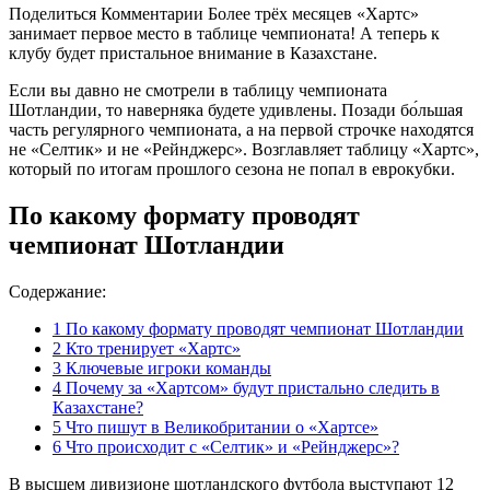
Поделиться Комментарии Более трёх месяцев «Хартс»
занимает первое место в таблице чемпионата! А теперь к
клубу будет пристальное внимание в Казахстане.
Если вы давно не смотрели в таблицу чемпионата
Шотландии, то наверняка будете удивлены. Позади бо́льшая
часть регулярного чемпионата, а на первой строчке находятся
не «Селтик» и не «Рейнджерс». Возглавляет таблицу «Хартс»,
который по итогам прошлого сезона не попал в еврокубки.
По какому формату проводят
чемпионат Шотландии
Содержание:
1
По какому формату проводят чемпионат Шотландии
2
Кто тренирует «Хартс»
3
Ключевые игроки команды
4
Почему за «Хартсом» будут пристально следить в
Казахстане?
5
Что пишут в Великобритании о «Хартсе»
6
Что происходит с «Селтик» и «Рейнджерс»?
В высшем дивизионе шотландского футбола выступают 12