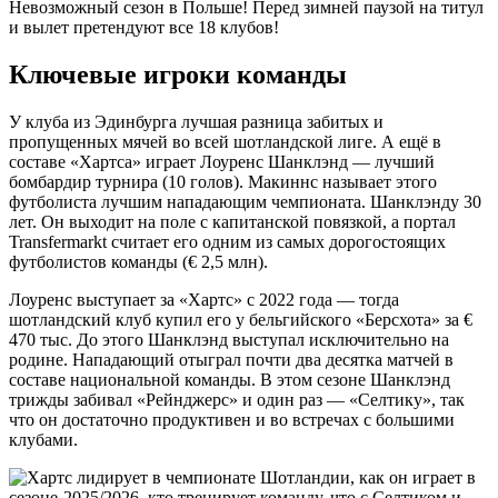
Невозможный сезон в Польше! Перед зимней паузой на титул
и вылет претендуют все 18 клубов!
Ключевые игроки команды
У клуба из Эдинбурга лучшая разница забитых и
пропущенных мячей во всей шотландской лиге. А ещё в
составе «Хартса» играет Лоуренс Шанклэнд — лучший
бомбардир турнира (10 голов). Макиннс называет этого
футболиста лучшим нападающим чемпионата. Шанклэнду 30
лет. Он выходит на поле с капитанской повязкой, а портал
Transfermarkt считает его одним из самых дорогостоящих
футболистов команды (€ 2,5 млн).
Лоуренс выступает за «Хартс» с 2022 года — тогда
шотландский клуб купил его у бельгийского «Берсхота» за €
470 тыс. До этого Шанклэнд выступал исключительно на
родине. Нападающий отыграл почти два десятка матчей в
составе национальной команды. В этом сезоне Шанклэнд
трижды забивал «Рейнджерс» и один раз — «Селтику», так
что он достаточно продуктивен и во встречах с большими
клубами.