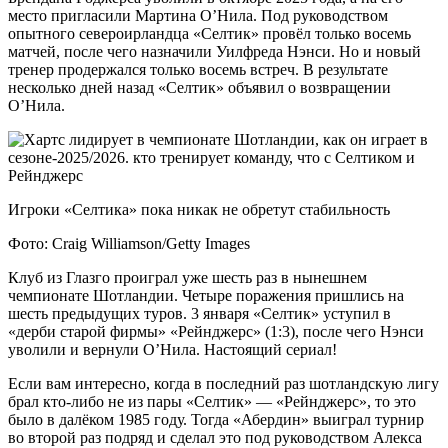
место пригласили Мартина О’Нила. Под руководством
опытного североирландца «Селтик» провёл только восемь
матчей, после чего назначили Уилфреда Нэнси. Но и новый
тренер продержался только восемь встреч. В результате
несколько дней назад «Селтик» объявил о возвращении
О’Нила.
Игроки «Селтика» пока никак не обретут стабильность
Фото: Craig Williamson/Getty Images
Клуб из Глазго проиграл уже шесть раз в нынешнем
чемпионате Шотландии. Четыре поражения пришлись на
шесть предыдущих туров. 3 января «Селтик» уступил в
«дерби старой фирмы» «Рейнджерс» (1:3), после чего Нэнси
уволили и вернули О’Нила. Настоящий сериал!
Если вам интересно, когда в последний раз шотландскую лигу
брал кто-либо не из пары «Селтик» — «Рейнджерс», то это
было в далёком 1985 году. Тогда «Абердин» выиграл турнир
во второй раз подряд и сделал это под руководством Алекса