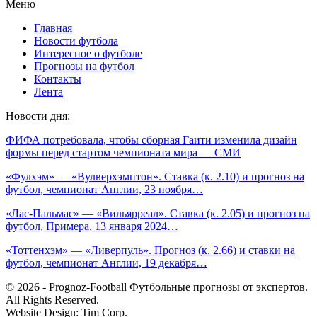
Меню
Главная
Новости футбола
Интересное о футболе
Прогнозы на футбол
Контакты
Лента
Новости дня:
ФИФА потребовала, чтобы сборная Гаити изменила дизайн
формы перед стартом чемпионата мира — СМИ
«Фулхэм» — «Вулверхэмптон». Ставка (к. 2.10) и прогноз на
футбол, чемпионат Англии, 23 ноября…
«Лас-Пальмас» — «Вильярреал». Ставка (к. 2.05) и прогноз на
футбол, Примера, 13 января 2024…
«Тоттенхэм» — «Ливерпуль». Прогноз (к. 2.66) и ставки на
футбол, чемпионат Англии, 19 декабря…
© 2026 - Prognoz-Football Футбольные прогнозы от экспертов.
All Rights Reserved.
Website Design: Tim Corp.