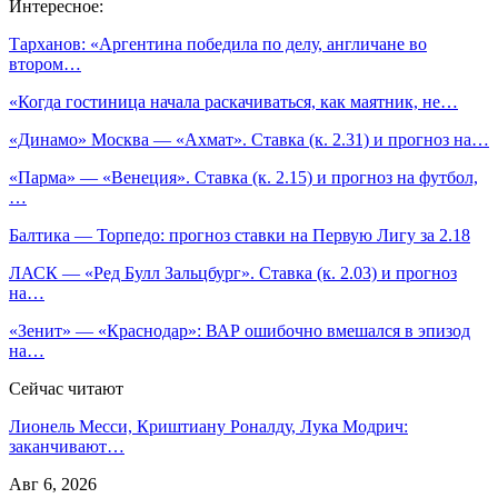
Интересное:
Тарханов: «Аргентина победила по делу, англичане во
втором…
«Когда гостиница начала раскачиваться, как маятник, не…
«Динамо» Москва — «Ахмат». Ставка (к. 2.31) и прогноз на…
«Парма» — «Венеция». Ставка (к. 2.15) и прогноз на футбол,
…
Балтика — Торпедо: прогноз ставки на Первую Лигу за 2.18
ЛАСК — «Ред Булл Зальцбург». Ставка (к. 2.03) и прогноз
на…
«Зенит» — «Краснодар»: ВАР ошибочно вмешался в эпизод
на…
Сейчас читают
Лионель Месси, Криштиану Роналду, Лука Модрич:
заканчивают…
Авг 6, 2026