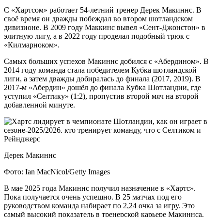
С «Хартсом» работает 54-летний тренер Дерек Макиннс. В
своё время он дважды побеждал во втором шотландском
дивизионе. В 2009 году Маккинс вывел «Сент-Джонстон» в
элитную лигу, а в 2022 году проделал подобный трюк с
«Килмарноком».
Самых больших успехов Макиннс добился с «Абердином». В
2014 году команда стала победителем Кубка шотландской
лиги, а затем дважды добиралась до финала (2017, 2019). В
2017-м «Абердин» дошёл до финала Кубка Шотландии, где
уступил «Селтику» (1:2), пропустив второй мяч на второй
добавленной минуте.
Дерек Макиннс
Фото: Ian MacNicol/Getty Images
В мае 2025 года Макиннс получил назначение в «Хартс».
Пока получается очень успешно. В 25 матчах под его
руководством команда набирает по 2,24 очка за игру. Это
самый высокий показатель в тренерской карьере Макиннса.