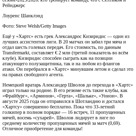
Лоуренс Шанклэнд
Фото: Steve Welsh/Getty Images
Ещё у «Хартс» есть грек Александрос Кизиридис — один из
лучших ассистентов лиги. В 20 матчах он забил три мяча и
отдал шесть голевых передач. Его стоимость, по данным
Transfermarkt, составляет € 2 млн (третий показатель во всём
клубе). Кизиридис способен сыграть как на позиции
атакующего полузащитника, так и на любом из флангов
атаки. Он перебрался в «Хартс» минувшим летом и сделал это
на правах свободного агента.
Немецкий вратарь Александер Шволов до перехода в «Хартс»
играл только на родине. В его резюме есть такие клубы, как
«Фрайбург», «Арминия», «Герта», «Шальке», «Унион». В
августе 2025 года он отправился в Шотландию и достался
«Хартсу» совершенно бесплатно. Пока что 33-летний
голкипер в полном порядке — 16 встреч, 11 пропущенных
мячей, восемь «сухарей». Шволов лидирует в лиге по
среднему количеству пропущенных мячей за матч (0,69).
Отличное приобретение для команды!