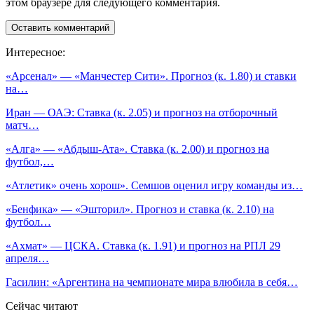
этом браузере для следующего комментария.
Интересное:
«Арсенал» — «Манчестер Сити». Прогноз (к. 1.80) и ставки
на…
Иран — ОАЭ: Ставка (к. 2.05) и прогноз на отборочный
матч…
«Алга» — «Абдыш-Ата». Ставка (к. 2.00) и прогноз на
футбол,…
«Атлетик» очень хорош». Семшов оценил игру команды из…
«Бенфика» — «Эшторил». Прогноз и ставка (к. 2.10) на
футбол…
«Ахмат» — ЦСКА. Ставка (к. 1.91) и прогноз на РПЛ 29
апреля…
Гасилин: «Аргентина на чемпионате мира влюбила в себя…
Сейчас читают