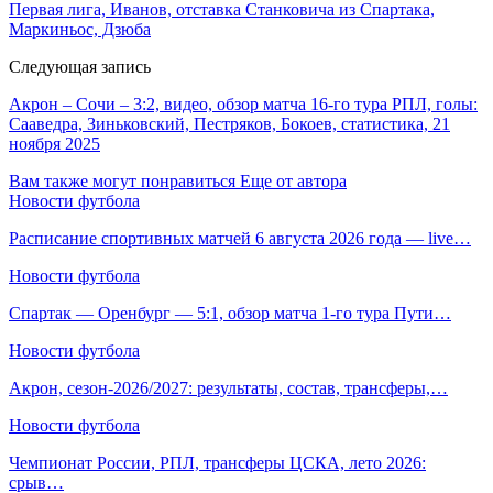
Первая лига, Иванов, отставка Станковича из Спартака,
Маркиньос, Дзюба
Следующая запись
Акрон – Сочи – 3:2, видео, обзор матча 16-го тура РПЛ, голы:
Сааведра, Зиньковский, Пестряков, Бокоев, статистика, 21
ноября 2025
Вам также могут понравиться
Еще от автора
Новости футбола
Расписание спортивных матчей 6 августа 2026 года — live…
Новости футбола
Спартак — Оренбург — 5:1, обзор матча 1-го тура Пути…
Новости футбола
Акрон, сезон-2026/2027: результаты, состав, трансферы,…
Новости футбола
Чемпионат России, РПЛ, трансферы ЦСКА, лето 2026:
срыв…