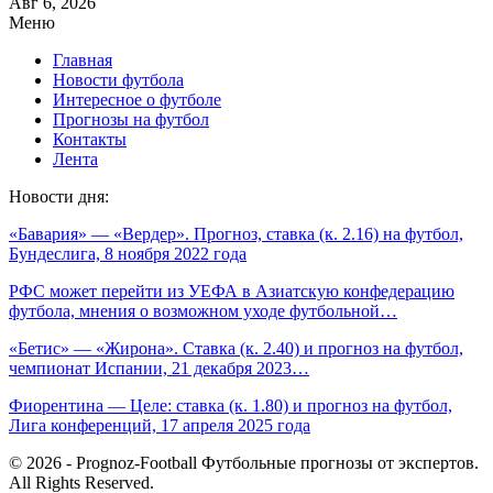
Авг 6, 2026
Меню
Главная
Новости футбола
Интересное о футболе
Прогнозы на футбол
Контакты
Лента
Новости дня:
«Бавария» — «Вердер». Прогноз, ставка (к. 2.16) на футбол,
Бундеслига, 8 ноября 2022 года
РФС может перейти из УЕФА в Азиатскую конфедерацию
футбола, мнения о возможном уходе футбольной…
«Бетис» — «Жирона». Ставка (к. 2.40) и прогноз на футбол,
чемпионат Испании, 21 декабря 2023…
Фиорентина — Целе: ставка (к. 1.80) и прогноз на футбол,
Лига конференций, 17 апреля 2025 года
© 2026 - Prognoz-Football Футбольные прогнозы от экспертов.
All Rights Reserved.