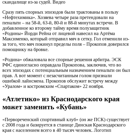
скандалище из-за судей. Видео
Сразу пять спорных эпизодов были трактованы в пользу
«Нефтехимика». Хозяева четыре раза претендовали на
пенальти – на 58‑й, 63‑й, 80‑й и 88‑й минутах встречи. В
добавленное ко второму тайму время полузащитник
«Родины» Йорди Рейна от лицевой навесил на Артёма
Максименко, который отправил мяч в сетку. Гол отменили из-
за того, что мяч покинул пределы поля – Прокопов доверился
помощнику на бровке.
«Родина» обжаловала все спорные решения арбитра. ЭСК
РФС единогласно оправдала Прокопова, заключив, что во
всех эпизодах с потенциальным назначением пенальти он был
прав. А вот момент с незасчитанным голом признали
ошибкой лайнсмена. Прокопов обслужит встречу между
«Уралом» и костромским «Спартаком» 22 ноября.
«Атлетико» из Краснодарского края
может заменить «Кубань»
«Первореченский спортивный клуб» (он же ПСК) существует
с 2008 года и базируется в станице Динская Краснодарского
края с населением всего в 40 тысяч человек. Логотип