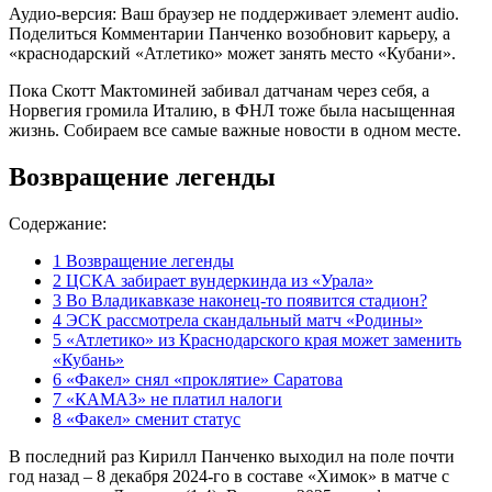
Аудио-версия: Ваш браузер не поддерживает элемент audio.
Поделиться Комментарии Панченко возобновит карьеру, а
«краснодарский «Атлетико» может занять место «Кубани».
Пока Скотт Мактоминей забивал датчанам через себя, а
Норвегия громила Италию, в ФНЛ тоже была насыщенная
жизнь. Собираем все самые важные новости в одном месте.
Возвращение легенды
Содержание:
1
Возвращение легенды
2
ЦСКА забирает вундеркинда из «Урала»
3
Во Владикавказе наконец-то появится стадион?
4
ЭСК рассмотрела скандальный матч «Родины»
5
«Атлетико» из Краснодарского края может заменить
«Кубань»
6
«Факел» снял «проклятие» Саратова
7
«КАМАЗ» не платил налоги
8
«Факел» сменит статус
В последний раз Кирилл Панченко выходил на поле почти
год назад – 8 декабря 2024-го в составе «Химок» в матче с