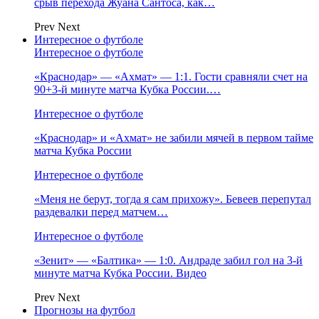
срыв перехода Жуана Сантоса, как…
Prev
Next
Интересное о футболе
Интересное о футболе
«Краснодар» — «Ахмат» — 1:1. Гости сравняли счет на
90+3‑й минуте матча Кубка России.…
Интересное о футболе
«Краснодар» и «Ахмат» не забили мячей в первом тайме
матча Кубка России
Интересное о футболе
«Меня не берут, тогда я сам прихожу». Бевеев перепутал
раздевалки перед матчем…
Интересное о футболе
«Зенит» — «Балтика» — 1:0. Андраде забил гол на 3‑й
минуте матча Кубка России. Видео
Prev
Next
Прогнозы на футбол