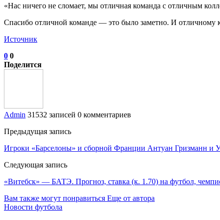
«Нас ничего не сломает, мы отличная команда с отличным кол
Спасибо отличной команде — это было заметно. И отличному ко
Источник
0
0
Поделится
Admin
31532 записей
0 комментариев
Предыдущая запись
Игроки «Барселоны» и сборной Франции Антуан Гризманн и У
Следующая запись
«Витебск» — БАТЭ. Прогноз, ставка (к. 1.70) на футбол, чемпи
Вам также могут понравиться
Еще от автора
Новости футбола