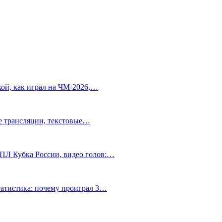
ой, как играл на ЧМ-2026,…
ve трансляции, текстовые…
РПЛ Кубка России, видео голов:…
статистика: почему проиграл 3…