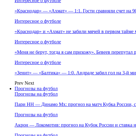
Интересное о футболе
«Краснодар» — «Ахмат» — 1:1. Гости сравняли счет на 
Интересное о футболе
«Краснодар» и «Ахмат» не забили мячей в первом тайме 
Интересное о футболе
«Меня не берут, тогда я сам прихожу». Бевеев перепутал
Интересное о футболе
«Зенит» — «Балтика» — 1:0. Андраде забил гол на 3‑й м
Prev
Next
Прогнозы на футбол
Прогнозы на футбол
Пари НН — Динамо Мх: прогноз на матч Кубка России, ст
Прогнозы на футбол
Акрон — Локомотив: прогноз на Кубок России и ставка на
Прогнозы на футбол