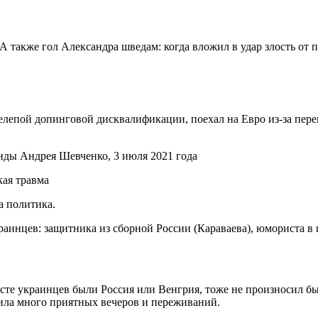
.
А также гол Александра шведам: когда вложил в удар злость от 
елепой допинговой дисквалификации, поехал на Евро из-за пере
кая травма
а политика.
украинцев: защитника из сборной России (Караваева), юмориста 
есте украинцев были Россия или Венгрия, тоже не произносил б
рила много приятных вечеров и переживаний.