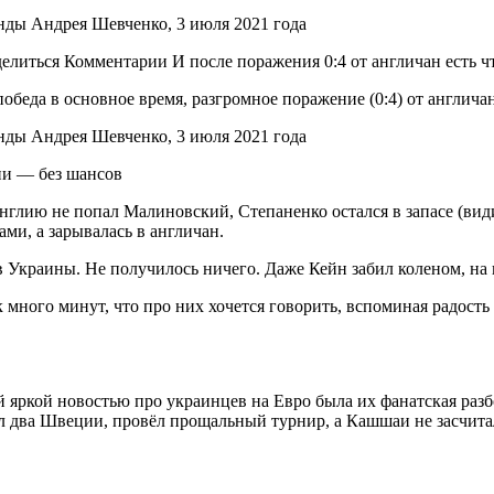
делиться Комментарии И после поражения 0:4 от англичан есть ч
победа в основное время, разгромное поражение (0:4) от англич
ии — без шансов
лию не попал Малиновский, Степаненко остался в запасе (видим
ами, а зарывалась в англичан.
 Украины. Не получилось ничего. Даже Кейн забил коленом, на к
 много минут, что про них хочется говорить, вспоминая радость 
 яркой новостью про украинцев на Евро была их фанатская разб
ил два Швеции, провёл прощальный турнир, а Кашшаи не засчита