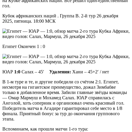
на Кубке африканских наций. Всё решил один-единственный
гол.
Кубок африканских наций . Группа B. 2-й тур 26 декабря
2025, пятница. 18:00 МСК
Египет Окончен 1 : 0
ЮАР
1:0
Салах – 45′
Удаления:
Хани – 45+2′ / нет
В 1-м туре и те, и другие победили со счётом 2:1. Египет,
несмотря на гигантское преимущество, дожал Зимбабве
только в добавленное время. Забили главные звёзды команды
— Омар Мармуш и Мохамед Салах. ЮАР справилась с
Анголой, хоть соперник и организовал очень красивый гол.
Победитель матча в Агадире гарантировал себе место в 1/8
финала. Приятный бонус за тур до окончания группового
этапа.
Вспоминаем, как прошли матчи 1-го тура: