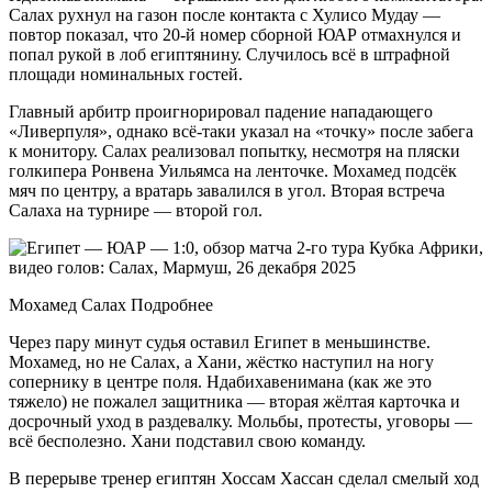
Салах рухнул на газон после контакта с Хулисо Мудау —
повтор показал, что 20-й номер сборной ЮАР отмахнулся и
попал рукой в лоб египтянину. Случилось всё в штрафной
площади номинальных гостей.
Главный арбитр проигнорировал падение нападающего
«Ливерпуля», однако всё-таки указал на «точку» после забега
к монитору. Салах реализовал попытку, несмотря на пляски
голкипера Ронвена Уильямса на ленточке. Мохамед подсёк
мяч по центру, а вратарь завалился в угол. Вторая встреча
Салаха на турнире — второй гол.
Мохамед Салах Подробнее
Через пару минут судья оставил Египет в меньшинстве.
Мохамед, но не Салах, а Хани, жёстко наступил на ногу
сопернику в центре поля. Ндабихавенимана (как же это
тяжело) не пожалел защитника — вторая жёлтая карточка и
досрочный уход в раздевалку. Мольбы, протесты, уговоры —
всё бесполезно. Хани подставил свою команду.
В перерыве тренер египтян Хоссам Хассан сделал смелый ход