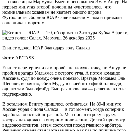
— снял с игры Мармуша. Вместо него вышел Эмам Ашур. На
первых минутах второй половины чувствовалось, что
номинальным хозяевам не хватает одного игрока.
Футболисты сборной ЮАР чаще владели мячом и прижали
соперника к воротам.
Египет одолел ЮАР благодаря голу Салаха
Фото: AP/TASS
Египет перетерпел и сам провёл неплохую атаку, но Ашур не
пробил вратаря Уильямса с острого угла. А потом команде
Хассана, судя по всему, очень повезло. Вратарь Мохамед Эль-
Шенави, вероятно, сбил Мудау в своей штрафной площади,
однако там был офсайд. Быстрая проверка — решение в поле
подтверждено.
В остальном Египту пришлось отбиваться. На 89-й минуте
Хоссан убрал с поля Салаха — в тот момент, когда соперник
заработал опасный штрафной. Мяч попал игроку в руку,
которая находилась в опорном положении. Долгий просмотр
видеоассистентов, затем состоялся поход главного арбитра.
Решение: отмена стандарта (видимо, как раз по причине того,