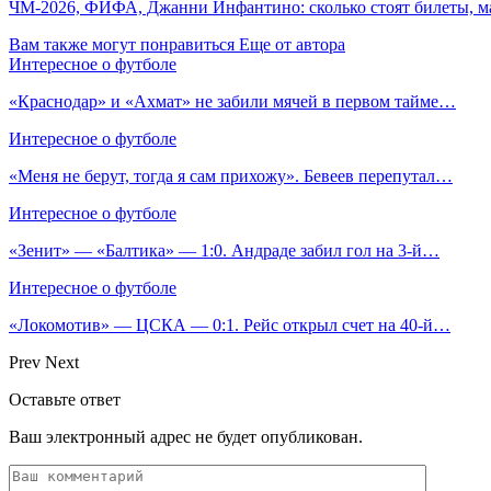
ЧМ-2026, ФИФА, Джанни Инфантино: сколько стоят билеты, ма
Вам также могут понравиться
Еще от автора
Интересное о футболе
«Краснодар» и «Ахмат» не забили мячей в первом тайме…
Интересное о футболе
«Меня не берут, тогда я сам прихожу». Бевеев перепутал…
Интересное о футболе
«Зенит» — «Балтика» — 1:0. Андраде забил гол на 3‑й…
Интересное о футболе
«Локомотив» — ЦСКА — 0:1. Рейс открыл счет на 40‑й…
Prev
Next
Оставьте ответ
Ваш электронный адрес не будет опубликован.