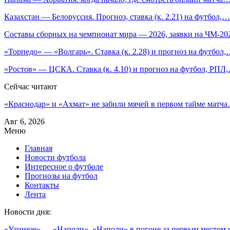
Казахстан — Белоруссия. Прогноз, ставка (к. 2.21) на футбол,…
Составы сборных на чемпионат мира — 2026, заявки на ЧМ-2
«Торпедо» — «Волгарь». Ставка (к. 2.28) и прогноз на футбол
«Ростов» — ЦСКА. Ставка (к. 4.10) и прогноз на футбол, РПЛ
Сейчас читают
«Краснодар» и «Ахмат» не забили мячей в первом тайме матч
Авг 6, 2026
Меню
Главная
Новости футбола
Интересное о футболе
Прогнозы на футбол
Контакты
Лента
Новости дня:
«Удинезе» — «Наполи». «Наполи» в погоне за первым местом и