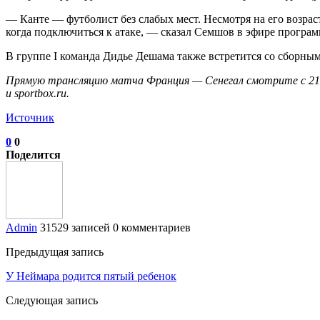
— Канте — футболист без слабых мест. Несмотря на его возраст
когда подключиться к атаке, — сказал Семшов в эфире програ
В группе I команда Дидье Дешама также встретится со сборны
Прямую трансляцию матча Франция — Сенегал смотрите с 21:
и sportbox.ru.
Источник
0
0
Поделится
Admin
31529 записей
0 комментариев
Предыдущая запись
У Неймара родится пятый ребенок
Следующая запись