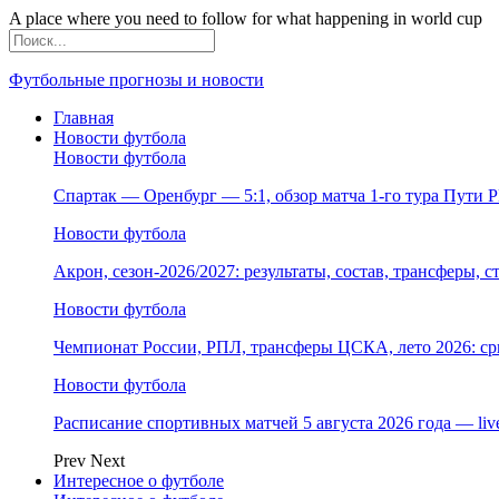
A place where you need to follow for what happening in world cup
Футбольные прогнозы и новости
Главная
Новости футбола
Новости футбола
Спартак — Оренбург — 5:1, обзор матча 1-го тура Пути 
Новости футбола
Акрон, сезон-2026/2027: результаты, состав, трансферы, 
Новости футбола
Чемпионат России, РПЛ, трансферы ЦСКА, лето 2026: ср
Новости футбола
Расписание спортивных матчей 5 августа 2026 года — li
Prev
Next
Интересное о футболе