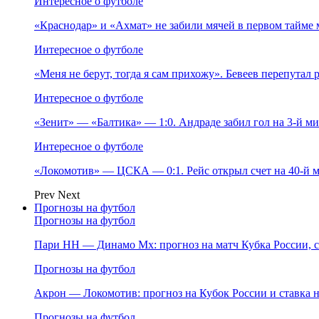
Интересное о футболе
«Краснодар» и «Ахмат» не забили мячей в первом тайме 
Интересное о футболе
«Меня не берут, тогда я сам прихожу». Бевеев перепутал
Интересное о футболе
«Зенит» — «Балтика» — 1:0. Андраде забил гол на 3‑й м
Интересное о футболе
«Локомотив» — ЦСКА — 0:1. Рейс открыл счет на 40‑й м
Prev
Next
Прогнозы на футбол
Прогнозы на футбол
Пари НН — Динамо Мх: прогноз на матч Кубка России, ст
Прогнозы на футбол
Акрон — Локомотив: прогноз на Кубок России и ставка на
Прогнозы на футбол