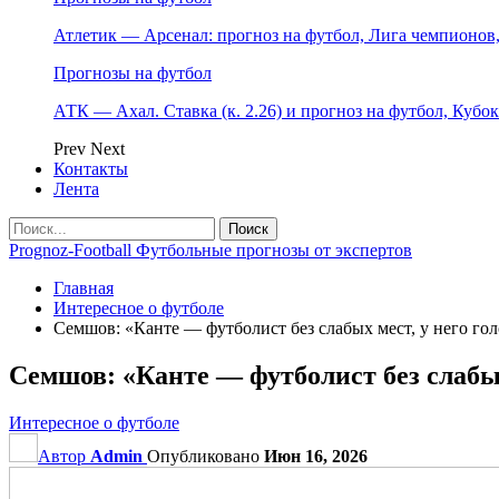
Атлетик — Арсенал: прогноз на футбол, Лига чемпионов, 
Прогнозы на футбол
АТК — Ахал. Ставка (к. 2.26) и прогноз на футбол, Кубо
Prev
Next
Контакты
Лента
Prognoz-Football Футбольные прогнозы от экспертов
Главная
Интересное о футболе
Семшов: «Канте — футболист без слабых мест, у него го
Семшов: «Канте — футболист без слабых
Интересное о футболе
Автор
Admin
Опубликовано
Июн 16, 2026