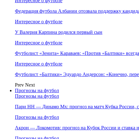
Интересное о футболе
Федерация футбола Албании отозвала поддержку канди
Интересное о футболе
У Валерия Карпина родился первый сын
Интересное о футболе
Футболист «Зенита» Караваев: «Против «Балтики» всегд
Интересное о футболе
Футболист «Балтики» Эдуардо Андерсон: «Конечно, пере
Prev
Next
Прогнозы на футбол
Прогнозы на футбол
Пари НН — Динамо Мх: прогноз на матч Кубка России, ст
Прогнозы на футбол
Акрон — Локомотив: прогноз на Кубок России и ставка на
Прогнозы на футбол