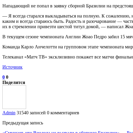
Нападающий не попал в заявку сборной Бразилии на предстоя
— Я всегда старался выкладываться на полную. К сожалению, 
каким и всегда стараюсь быть. Радость и разочарование — час
их в стремлении привезти шестой титул домой, — написал Жоа
В текущем сезоне чемпионата Англии Жоао Педро забил 15 мяче
Команда Карло Анчелотти на групповом этапе чемпионата мира
Телеканал «Матч ТВ» эксклюзивно покажет все матчи финальн
Источник
0
0
Поделится
Admin
31540 записей
0 комментариев
Предыдущая запись
«Смущает, что Вендела не вызвали в сборную Бразилии» — Ра