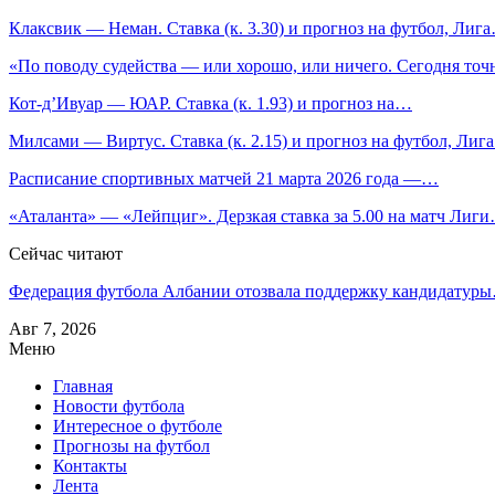
Клаксвик — Неман. Ставка (к. 3.30) и прогноз на футбол, Лиг
«По поводу судейства — или хорошо, или ничего. Сегодня то
Кот-д’Ивуар — ЮАР. Ставка (к. 1.93) и прогноз на…
Милсами — Виртус. Ставка (к. 2.15) и прогноз на футбол, Ли
Расписание спортивных матчей 21 марта 2026 года —…
«Аталанта» — «Лейпциг». Дерзкая ставка за 5.00 на матч Лиг
Сейчас читают
Федерация футбола Албании отозвала поддержку кандидатур
Авг 7, 2026
Меню
Главная
Новости футбола
Интересное о футболе
Прогнозы на футбол
Контакты
Лента