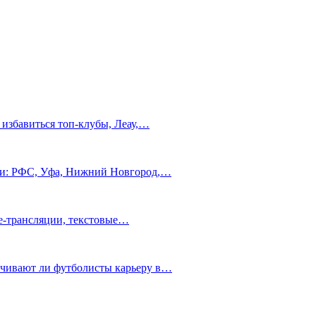
 избавиться топ-клубы, Леау,…
сти: РФС, Уфа, Нижний Новгород,…
ve-трансляции, текстовые…
нчивают ли футболисты карьеру в…