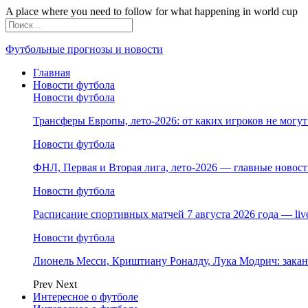
A place where you need to follow for what happening in world cup
Футбольные прогнозы и новости
Главная
Новости футбола
Новости футбола
Трансферы Европы, лето-2026: от каких игроков не могут
Новости футбола
ФНЛ, Первая и Вторая лига, лето-2026 — главные ново
Новости футбола
Расписание спортивных матчей 7 августа 2026 года — li
Новости футбола
Лионель Месси, Криштиану Роналду, Лука Модрич: зака
Prev
Next
Интересное о футболе