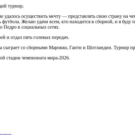
щий турнир.
не удалось осуществить мечту — представлять свою страну на ч
ть футбола. Желаю удачи всем, кто находится в сборной, и я бу
о Педро в социальных сетях.
й и отдал пять голевых передач.
 сыграет со сборными Марокко, Гаити и Шотландии. Турнир про
ой стадии чемпионата мира‑2026.
димов