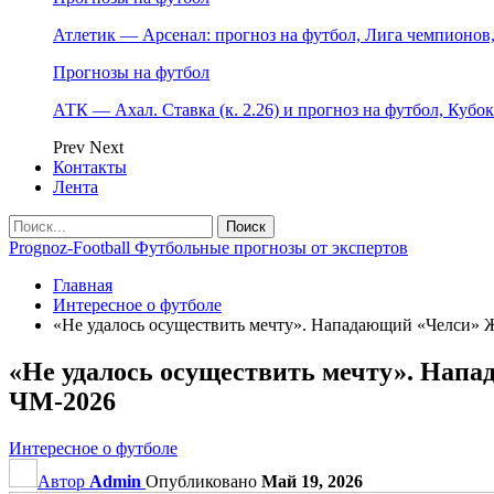
Атлетик — Арсенал: прогноз на футбол, Лига чемпионов, 
Прогнозы на футбол
АТК — Ахал. Ставка (к. 2.26) и прогноз на футбол, Кубо
Prev
Next
Контакты
Лента
Prognoz-Football Футбольные прогнозы от экспертов
Главная
Интересное о футболе
«Не удалось осуществить мечту». Нападающий «Челси» Ж
«Не удалось осуществить мечту». Напа
ЧМ‑2026
Интересное о футболе
Автор
Admin
Опубликовано
Май 19, 2026