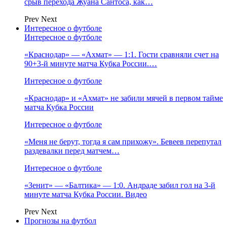
срыв перехода Жуана Сантоса, как…
Prev
Next
Интересное о футболе
Интересное о футболе
«Краснодар» — «Ахмат» — 1:1. Гости сравняли счет на
90+3‑й минуте матча Кубка России.…
Интересное о футболе
«Краснодар» и «Ахмат» не забили мячей в первом тайме
матча Кубка России
Интересное о футболе
«Меня не берут, тогда я сам прихожу». Бевеев перепутал
раздевалки перед матчем…
Интересное о футболе
«Зенит» — «Балтика» — 1:0. Андраде забил гол на 3‑й
минуте матча Кубка России. Видео
Prev
Next
Прогнозы на футбол