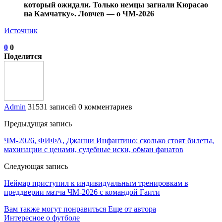
который ожидали. Только немцы загнали Кюрасао
на Камчатку». Ловчев — о ЧМ-2026
Источник
0
0
Поделится
Admin
31531 записей
0 комментариев
Предыдущая запись
ЧМ-2026, ФИФА, Джанни Инфантино: сколько стоят билеты,
махинации с ценами, судебные иски, обман фанатов
Следующая запись
Неймар приступил к индивидуальным тренировкам в
преддверии матча ЧМ‑2026 с командой Гаити
Вам также могут понравиться
Еще от автора
Интересное о футболе