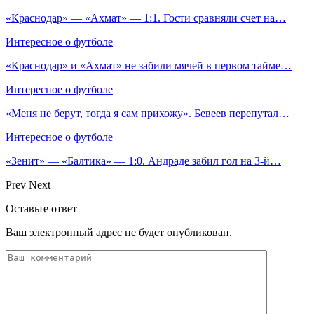
«Краснодар» — «Ахмат» — 1:1. Гости сравняли счет на…
Интересное о футболе
«Краснодар» и «Ахмат» не забили мячей в первом тайме…
Интересное о футболе
«Меня не берут, тогда я сам прихожу». Бевеев перепутал…
Интересное о футболе
«Зенит» — «Балтика» — 1:0. Андраде забил гол на 3‑й…
Prev
Next
Оставьте ответ
Ваш электронный адрес не будет опубликован.