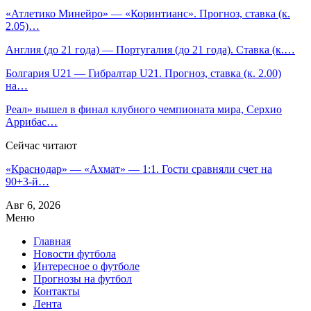
«Атлетико Минейро» — «Коринтианс». Прогноз, ставка (к.
2.05)…
Англия (до 21 года) — Португалия (до 21 года). Ставка (к.…
Болгария U21 — Гибралтар U21. Прогноз, ставка (к. 2.00)
на…
Реал» вышел в финал клубного чемпионата мира, Серхио
Аррибас…
Сейчас читают
«Краснодар» — «Ахмат» — 1:1. Гости сравняли счет на
90+3‑й…
Авг 6, 2026
Меню
Главная
Новости футбола
Интересное о футболе
Прогнозы на футбол
Контакты
Лента