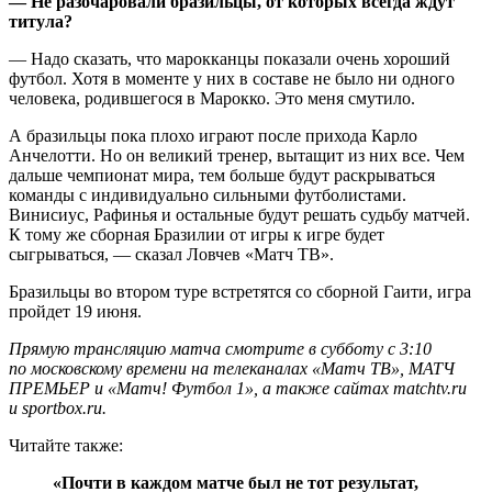
— Не разочаровали бразильцы, от которых всегда ждут
титула?
— Надо сказать, что марокканцы показали очень хороший
футбол. Хотя в моменте у них в составе не было ни одного
человека, родившегося в Марокко. Это меня смутило.
А бразильцы пока плохо играют после прихода Карло
Анчелотти. Но он великий тренер, вытащит из них все. Чем
дальше чемпионат мира, тем больше будут раскрываться
команды с индивидуально сильными футболистами.
Винисиус, Рафинья и остальные будут решать судьбу матчей.
К тому же сборная Бразилии от игры к игре будет
сыгрываться, — сказал Ловчев «Матч ТВ».
Бразильцы во втором туре встретятся со сборной Гаити, игра
пройдет 19 июня.
Прямую трансляцию матча смотрите в субботу с 3:10
по московскому времени на телеканалах «Матч ТВ», МАТЧ
ПРЕМЬЕР и «Матч! Футбол 1», а также сайтах matchtv.ru
и sportbox.ru.
Читайте также:
«Почти в каждом матче был не тот результат,