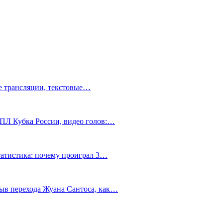
ve трансляции, текстовые…
РПЛ Кубка России, видео голов:…
статистика: почему проиграл 3…
ыв перехода Жуана Сантоса, как…