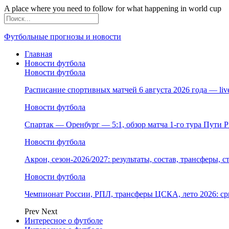
A place where you need to follow for what happening in world cup
Футбольные прогнозы и новости
Главная
Новости футбола
Новости футбола
Расписание спортивных матчей 6 августа 2026 года — li
Новости футбола
Спартак — Оренбург — 5:1, обзор матча 1-го тура Пути 
Новости футбола
Акрон, сезон-2026/2027: результаты, состав, трансферы, 
Новости футбола
Чемпионат России, РПЛ, трансферы ЦСКА, лето 2026: ср
Prev
Next
Интересное о футболе