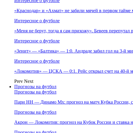
Интересное о футболе
«Краснодар» и «Ахмат» не забили мячей в первом тайме 
Интересное о футболе
«Меня не берут, тогда я сам прихожу». Бевеев перепутал
Интересное о футболе
«Зенит» — «Балтика» — 1:0. Андраде забил гол на 3‑й м
Интересное о футболе
«Локомотив» — ЦСКА — 0:1. Рейс открыл счет на 40‑й м
Prev
Next
Прогнозы на футбол
Прогнозы на футбол
Пари НН — Динамо Мх: прогноз на матч Кубка России, ст
Прогнозы на футбол
Акрон — Локомотив: прогноз на Кубок России и ставка на
Прогнозы на футбол