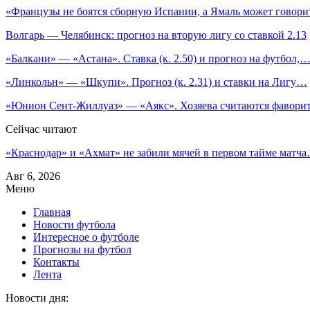
«Французы не боятся сборную Испании, а Ямаль может говор
Волгарь — Челябинск: прогноз на вторую лигу со ставкой 2.13
«Балкани» — «Астана». Ставка (к. 2.50) и прогноз на футбол,
«Линкольн» — «Шкупи». Прогноз (к. 2.31) и ставки на Лигу…
«Юнион Сент-Жиллуаз» — «Аякс». Хозяева считаются фавор
Сейчас читают
«Краснодар» и «Ахмат» не забили мячей в первом тайме матч
Авг 6, 2026
Меню
Главная
Новости футбола
Интересное о футболе
Прогнозы на футбол
Контакты
Лента
Новости дня: