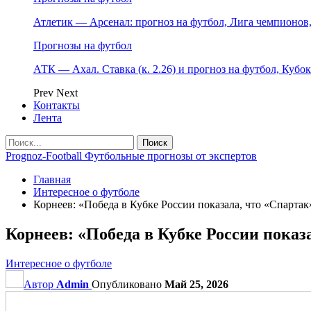
Атлетик — Арсенал: прогноз на футбол, Лига чемпионов, 
Прогнозы на футбол
АТК — Ахал. Ставка (к. 2.26) и прогноз на футбол, Кубо
Prev
Next
Контакты
Лента
Prognoz-Football Футбольные прогнозы от экспертов
Главная
Интересное о футболе
Корнеев: «Победа в Кубке России показала, что «Спартак
Корнеев: «Победа в Кубке России показ
Интересное о футболе
Автор
Admin
Опубликовано
Май 25, 2026