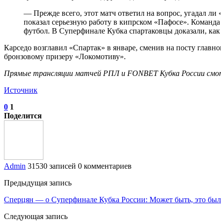
— Прежде всего, этот матч ответил на вопрос, угадал ли 
показал серьезную работу в кипрском «Пафосе». Команд
футбол. В Суперфинале Кубка спартаковцы доказали, как
Карседо возглавил «Спартак» в январе, сменив на посту главн
бронзовому призеру «Локомотиву».
Прямые трансляции матчей РПЛ и FONBET Кубка России смотр
Источник
0
1
Поделится
Admin
31530 записей
0 комментариев
Предыдущая запись
Сперцян — о Суперфинале Кубка России: Может быть, это был
Следующая запись