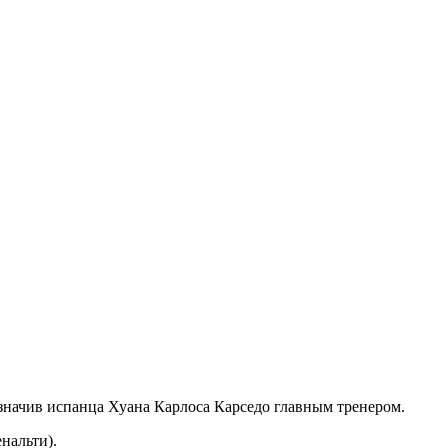
значив испанца Хуана Карлоса Карседо главным тренером.
нальти).