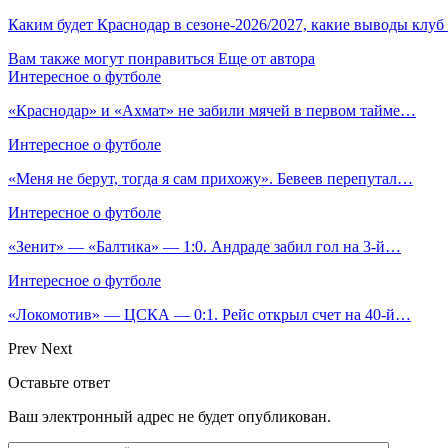
Каким будет Краснодар в сезоне-2026/2027, какие выводы клуб
Вам также могут понравиться
Еще от автора
Интересное о футболе
«Краснодар» и «Ахмат» не забили мячей в первом тайме…
Интересное о футболе
«Меня не берут, тогда я сам прихожу». Бевеев перепутал…
Интересное о футболе
«Зенит» — «Балтика» — 1:0. Андраде забил гол на 3‑й…
Интересное о футболе
«Локомотив» — ЦСКА — 0:1. Рейс открыл счет на 40‑й…
Prev
Next
Оставьте ответ
Ваш электронный адрес не будет опубликован.