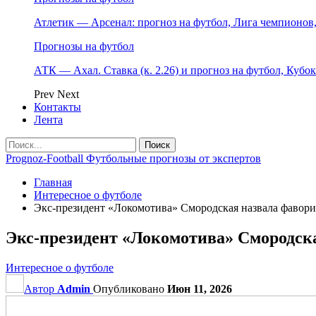
Атлетик — Арсенал: прогноз на футбол, Лига чемпионов, 
Прогнозы на футбол
АТК — Ахал. Ставка (к. 2.26) и прогноз на футбол, Кубо
Prev
Next
Контакты
Лента
Prognoz-Football Футбольные прогнозы от экспертов
Главная
Интересное о футболе
Экс‑президент «Локомотива» Смородская назвала фавор
Экс‑президент «Локомотива» Смородск
Интересное о футболе
Автор
Admin
Опубликовано
Июн 11, 2026