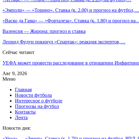
«Эмполи» — «Торино». Ставка (к. 2.00) и прогноз на футбол,
«Васко да Гама» — «Форталеза». Ставка (к. 1.80) и прогноз на
Валенсия — Жирона: прогноз и ставка
Леонид Федун покинул «Спартак»: реакция экспертов,…
Сейчас читают
УЕФА может провести расследование в отношении Инфанти
Авг 9, 2026
Меню
Главная
Новости футбола
Интересное о футболе
Прогнозы на футбол
Контакты
Лента
Новости дня:
«Урал» — «Зенит». Ставка (к. 1.70) и прогноз на футбол, РПЛ, 