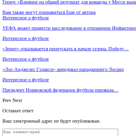
Генич: «Влияние на общий результат для команды у Месси выш
Вам также могут понравиться
Еще от автора
Интересное о футболе
УЕФА может провести расследование в отношении Инфанти
Интересное о футболе
«Зенит» отказывается пропускать в начале сезона. Победу…
Интересное о футболе
«Лос‑Анджелес Гэлакси» арендовал нападающего Лосано
Интересное о футболе
Президент Норвежской федерации футбола призвала…
Prev
Next
Оставьте ответ
Ваш электронный адрес не будет опубликован.