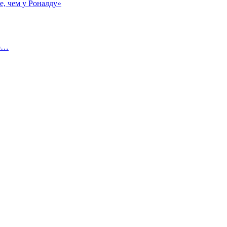
е, чем у Роналду»
но…