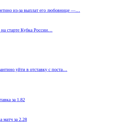
нтино из‑за выплат его любовнице —…
у на старте Кубка России…
антино уйти в отставку с поста…
авка за 1.82
 матч за 2.28