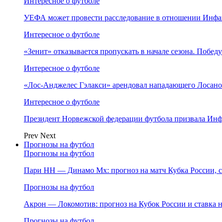
Интересное о футболе
УЕФА может провести расследование в отношении Инфа
Интересное о футболе
«Зенит» отказывается пропускать в начале сезона. Побед
Интересное о футболе
«Лос‑Анджелес Гэлакси» арендовал нападающего Лосано
Интересное о футболе
Президент Норвежской федерации футбола призвала Инф
Prev
Next
Прогнозы на футбол
Прогнозы на футбол
Пари НН — Динамо Мх: прогноз на матч Кубка России, ст
Прогнозы на футбол
Акрон — Локомотив: прогноз на Кубок России и ставка на
Прогнозы на футбол