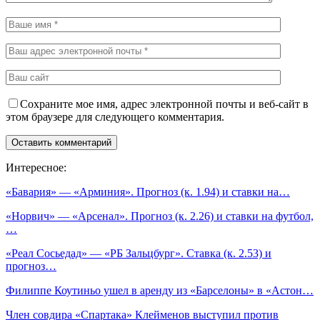
Сохраните мое имя, адрес электронной почты и веб-сайт в
этом браузере для следующего комментария.
Интересное:
«Бавария» — «Арминия». Прогноз (к. 1.94) и ставки на…
«Норвич» — «Арсенал». Прогноз (к. 2.26) и ставки на футбол,
…
«Реал Сосьедад» — «РБ Зальцбург». Ставка (к. 2.53) и
прогноз…
Филиппе Коутиньо ушел в аренду из «Барселоны» в «Астон…
Член совдира «Спартака» Клейменов выступил против