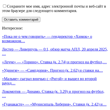
Сохраните мое имя, адрес электронной почты и веб-сайт в
этом браузере для следующего комментария.
Интересное:
«Пока не о чем говорить» — гендиректор «Химок» о
возможном…
Лестер — Ливерпуль — 0:1, обзор матча АПЛ, 20 апреля 2025,
…
«Лечче» — «Торино». Ставка (к. 2.74) и прогноз на футбол,…
«Удинезе» — «Сампдория». Прогноз (к. 2.62) и ставки на…
«Мальме» сыграл вничью с «Ригой» и вышел во второй
раунд…
Локомотив — Динамо. Ставка (к. 3.29) и прогноз на футбол,
…
«Гуанакасте» — «Мунисипаль Либерия». Ставки (к. 2.42) и…