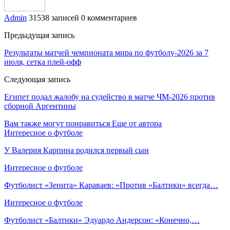
Admin
31538 записей
0 комментариев
Предыдущая запись
Результаты матчей чемпионата мира по футболу‑2026 за 7
июля, сетка плей‑офф
Следующая запись
Египет подал жалобу на судейство в матче ЧМ‑2026 против
сборной Аргентины
Вам также могут понравиться
Еще от автора
Интересное о футболе
У Валерия Карпина родился первый сын
Интересное о футболе
Футболист «Зенита» Караваев: «Против «Балтики» всегда…
Интересное о футболе
Футболист «Балтики» Эдуардо Андерсон: «Конечно,…