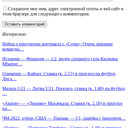
Сохраните мое имя, адрес электронной почты и веб-сайт в
этом браузере для следующего комментария.
Интересное:
Нобоа о продлении контракта с «Сочи»: Очень хорошие
команды…
Испания — Франция — 1:2, видео спорного гола Килиана
Мбаппе…
Олимпия — Кайрат. Ставка (к. 2.15) и прогноз на футбол,
Лига…
Мальта U21 — Литва U21. Прогноз, ставка (к. 1.80) на футбол,
…
«Акрон» — «Динамо» Махачкала. Ставки (к. 2.10) и прогноз
на…
ЧМ-2022, отбор: США — Панама — 5:1, ошибка с баннером…
«Остин» — «Портленд Тимберс». Ставка (к. 2.40) и прогноз