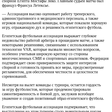
сборной Египта Мостафы Зико. Главным судьей матча был
француз Франсуа Летексье.
— Ассоциация высоко оценивает работу тренерского,
административного и медицинского персонала, а также
игроков национальной команды, которые показали хорошую
игру, отражающую дух и решимость египетского футбола.
Египетская футбольная ассоциация выражает глубокое
недовольство работой арбитра в прошедшем матче, а также
некоторыми решениями, связанными с использованием
технологии VAR, которые вызвали множество вопросов,
особенно учитывая широкую критику со стороны
многочисленных СМИ и спортивных аналитиков. Федерация
подтверждает свою приверженность защите интересов
сборной и готовность принять все меры, предусмотренные
регламентом, для обеспечения честности и целостности
соревнований.
Несмотря на вылет команды с турнира, остается гордость
за игру футболистов, которые продемонстрировали
самоотверженность и боевой дух, заслужив всеобщее
уважение и создав позитивный образ египетского футбола.
Египетская футбольная ассоциация подчеркивает, что
выступление на этом турнире стало значительным шагом