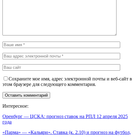
Сохраните мое имя, адрес электронной почты и веб-сайт в
этом браузере для следующего комментария.
Интересное:
Оренбург — ЦСКА: прогноз ставок на РПЛ 12 апреля 2025
года
«Парма» — «Кальяри». Ставка (к. 2.10) и прогноз на футбол,