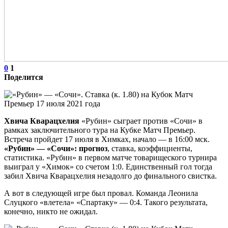
0
1
Поделится
Хвича Кварацхелия
«Рубин» сыграет против «Сочи» в
рамках заключительного тура на Кубке Матч Премьер.
Встреча пройдет 17 июля в Химках, начало — в 16:00 мск.
«Рубин» — «Сочи»: прогноз
, ставка, коэффициенты,
статистика. «Рубин» в первом матче товарищеского турнира
выиграл у «Химок» со счетом 1:0. Единственный гол тогда
забил Хвича Кварацхелия незадолго до финального свистка.
А вот в следующей игре был провал. Команда Леонила
Слуцкого «влетела» «Спартаку» — 0:4. Такого результата,
конечно, никто не ожидал.