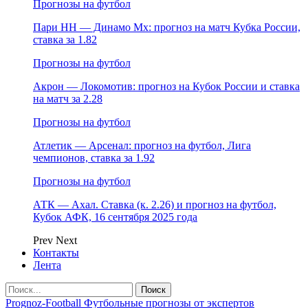
Прогнозы на футбол
Пари НН — Динамо Мх: прогноз на матч Кубка России,
ставка за 1.82
Прогнозы на футбол
Акрон — Локомотив: прогноз на Кубок России и ставка
на матч за 2.28
Прогнозы на футбол
Атлетик — Арсенал: прогноз на футбол, Лига
чемпионов, ставка за 1.92
Прогнозы на футбол
АТК — Ахал. Ставка (к. 2.26) и прогноз на футбол,
Кубок АФК, 16 сентября 2025 года
Prev
Next
Контакты
Лента
Prognoz-Football Футбольные прогнозы от экспертов