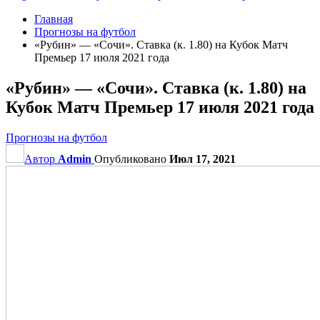
Главная
Прогнозы на футбол
«Рубин» — «Сочи». Ставка (к. 1.80) на Кубок Матч
Премьер 17 июля 2021 года
«Рубин» — «Сочи». Ставка (к. 1.80) на
Кубок Матч Премьер 17 июля 2021 года
Прогнозы на футбол
Автор
Admin
Опубликовано
Июл 17, 2021