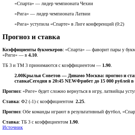
«Спарта» — лидер чемпионата Чехии
«Рига» — лидер чемпионата Латвии
«Рига» уступила «Спарте» в Лиге конференций (0:2)
Прогноз и ставка
Коэффициенты букмекеров
: «Спарта» — фаворит пары у бук
«Риги» — в
4.10
.
ТБ 3 и ТМ 3 принимаются с коэффициентом —
1.90
.
2.00
Крылья Советов — Динамо Москва: прогноз и ста
ставка
Сегодня в 20:45
NEW
Фрибет до 15 000 рублей в
Прогноз
: «Риге» будет сложно вернуться в игру, латвийцы ус
Ставка
: Ф2 (-1) с коэффициентом
2.25
.
Прогноз
: Обе команды играют в результативный футбол, «Спар
Ставка
: ТБ 3 с коэффициентом
1.90
.
Источник