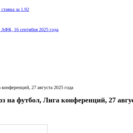
ставка за 1.92
к АФК, 16 сентября 2025 года
а конференций, 27 августа 2025 года
оз на футбол, Лига конференций, 27 авгу