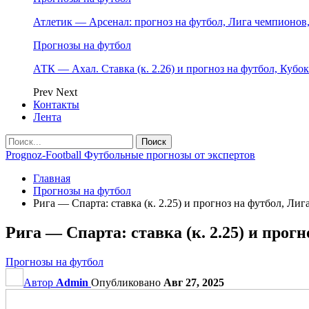
Атлетик — Арсенал: прогноз на футбол, Лига чемпионов, 
Прогнозы на футбол
АТК — Ахал. Ставка (к. 2.26) и прогноз на футбол, Кубо
Prev
Next
Контакты
Лента
Prognoz-Football Футбольные прогнозы от экспертов
Главная
Прогнозы на футбол
Рига — Спарта: ставка (к. 2.25) и прогноз на футбол, Лиг
Рига — Спарта: ставка (к. 2.25) и прогн
Прогнозы на футбол
Автор
Admin
Опубликовано
Авг 27, 2025