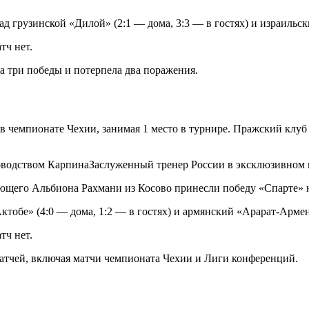
грузинской «Дилой» (2:1 — дома, 3:3 — в гостях) и израильски
тч нет.
ла три победы и потерпела два поражения.
 чемпионате Чехии, занимая 1 место в турнире. Пражский клуб на
оводством КарпинаЗаслуженный тренер России в эксклюзивном и
ающего Альбиона Рахмани из Косово принесли победу «Спарте»
тобе» (4:0 — дома, 1:2 — в гостях) и армянский «Арарат-Армени
тч нет.
матчей, включая матчи чемпионата Чехии и Лиги конференций.