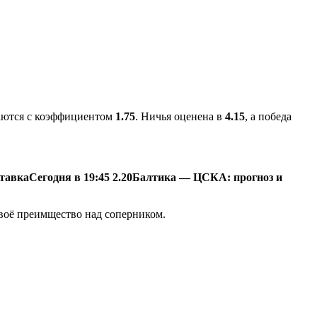
маются с коэффициентом
1.75
. Ничья оценена в
4.15
, а победа
ставка
Сегодня в 19:45
2.20
Балтика — ЦСКА: прогноз и
своё преимщество над соперником.