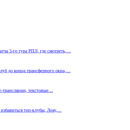
тча 3-го тура РПЛ, где смотреть,…
клуб до конца трансферного окна,…
ve-трансляции, текстовые…
 избавиться топ-клубы, Леау,…