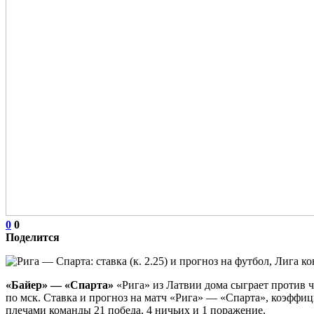
0
0
Поделится
«Байер» — «Спарта»
«Рига» из Латвии дома сыграет против 
по мск. Ставка и прогноз на матч «Рига» — «Спарта», коэффи
плечами команды 21 победа, 4 ничьих и 1 поражение.