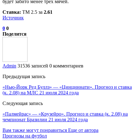
будет забито менее трех мячей.
Ставка:
ТМ 2.5 за
2.61
Источник
0
0
Поделится
Admin
31536 записей
0 комментариев
Предыдущая запись
«Нью-Йорк Ред Буллз» — «Цинциннати». Прогноз и ставка
(к. 2.08) на МЛС 21 июля 2024 года
Следующая запись
«Палмейрас» — «Крузейро». Прогноз и ставка (к. 2.08) на
чемпионат Бразилии 21 июля 2024 года
Вам также могут понравиться
Еще от автора
Прогнозы на футбол