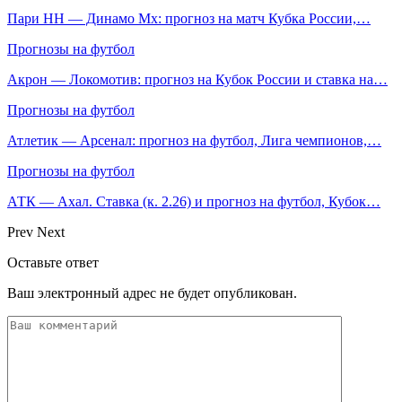
Пари НН — Динамо Мх: прогноз на матч Кубка России,…
Прогнозы на футбол
Акрон — Локомотив: прогноз на Кубок России и ставка на…
Прогнозы на футбол
Атлетик — Арсенал: прогноз на футбол, Лига чемпионов,…
Прогнозы на футбол
АТК — Ахал. Ставка (к. 2.26) и прогноз на футбол, Кубок…
Prev
Next
Оставьте ответ
Ваш электронный адрес не будет опубликован.