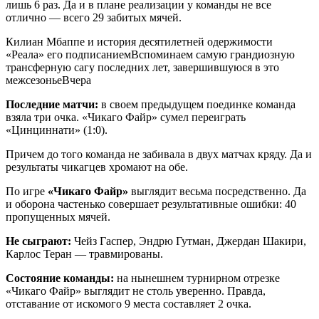
лишь 6 раз. Да и в плане реализации у команды не все
отлично — всего 29 забитых мячей.
Килиан Мбаппе и история десятилетней одержимости
«Реала» его подписаниемВспоминаем самую грандиозную
трансферную сагу последних лет, завершившуюся в это
межсезоньеВчера
Последние матчи:
в своем предыдущем поединке команда
взяла три очка. «Чикаго Файр» сумел переиграть
«Цинциннати» (1:0).
Причем до того команда не забивала в двух матчах кряду. Да и
результаты чикагцев хромают на обе.
По игре
«Чикаго Файр»
выглядит весьма посредственно. Да
и оборона частенько совершает результативные ошибки: 40
пропущенных мячей.
Не сыграют:
Чейз Гаспер, Эндрю Гутман, Джердан Шакири,
Карлос Теран — травмированы.
Состояние команды:
на нынешнем турнирном отрезке
«Чикаго Файр» выглядит не столь уверенно. Правда,
отставание от искомого 9 места составляет 2 очка.