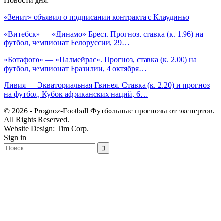
Новости дня:
«Зенит» объявил о подписании контракта с Клаудиньо
«Витебск» — «Динамо» Брест. Прогноз, ставка (к. 1.96) на
футбол, чемпионат Белоруссии, 29…
«Ботафого» — «Палмейрас». Прогноз, ставка (к. 2.00) на
футбол, чемпионат Бразилии, 4 октября…
Ливия — Экваториальная Гвинея. Ставка (к. 2.20) и прогноз
на футбол, Кубок африканских наций, 6…
© 2026 - Prognoz-Football Футбольные прогнозы от экспертов.
All Rights Reserved.
Website Design: Tim Corp.
Sign in