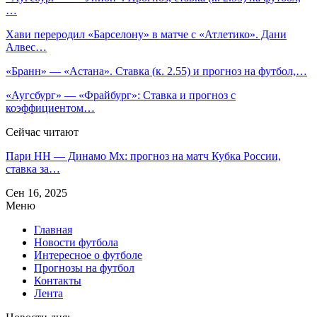
…
Хави переродил «Барселону» в матче с «Атлетико». Дани
Алвес…
«Бранн» — «Астана». Ставка (к. 2.55) и прогноз на футбол,…
«Аугсбург» — «Фрайбург»: Ставка и прогноз с
коэффициентом…
Сейчас читают
Пари НН — Динамо Мх: прогноз на матч Кубка России,
ставка за…
Сен 16, 2025
Меню
Главная
Новости футбола
Интересное о футболе
Прогнозы на футбол
Контакты
Лента