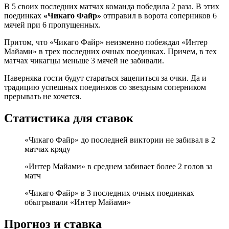
В 5 своих последних матчах команда победила 2 раза. В этих
поединках
«Чикаго Файр»
отправил в ворота соперников 6
мячей при 6 пропущенных.
Притом, что «Чикаго Файр» неизменно побеждал «Интер
Майами» в трех последних очных поединках. Причем, в тех
матчах чикагцы меньше 3 мячей не забивали.
Наверняка гости будут стараться зацепиться за очки. Да и
традицию успешных поединков со звездным соперником
прерывать не хочется.
Статистика для ставок
«Чикаго Файр» до последней виктории не забивал в 2
матчах кряду
«Интер Майами» в среднем забивает более 2 голов за
матч
«Чикаго Файр» в 3 последних очных поединках
обыгрывали «Интер Майами»
Прогноз и ставка