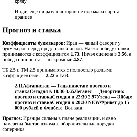
кряду
Индия еще ни разу в истории не поражала ворота
иранцев
Прогноз и ставка
Коэффициенты букмекеров:
Иран — явный фаворит у
букмекеров перед предстоящей игрой. На его победу ставки
принимаются с коэффициентом
1.73
. Ничья оценена в
3.56
, а
победа оппонента — в скромные
4.87
.
ТБ 2.5 и ТМ 2.5 принимаются с полностью разными
коэффициентами —
2.22
и
1.63
.
2.11
Афганистан — Таджикистан: прогноз и
ставка
Сегодня в 18:30
3.65
Леганес — Депортиво:
прогноз и ставка
Сегодня в 22:30
2.97
Уэска — Эйбар:
прогноз и ставка
Сегодня в 20:30
NEW
Фрибет до 15
000 рублей в Фонбете. Вот как
Прогноз:
Иранцы сильны в плане реализации, и явно
намерены быстро взломать оборонительные порядки
соперника.