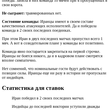
победы. Забила в них команда 10 мячей при 4 пропущенных в
свои ворота.
Не сыграют:
травмированных нет.
Состояние команды:
Иранцы имеют в своем составе
качественных атакующих исполнителей. Да и победила
команда в 2 своих последних поединках.
При этом Иран в двух последних матчах пропустил всего 1
мяч. А вот в созидательном плане у команды все позитивно.
Команда явно постарается закрепиться на первой строчке.
Иранцы не боятся никого, да и в кадровом плане смотрятся
вполне симпатично.
Нет сомнений, что номинальные гости будут действовать с
позиции силы. Иранцы еще ни разу в истории не пропускали
от индийцев.
Статистика для ставок
Иран победил в 2 своих последних матчах
Индийцы до последней виктории уступили дважды