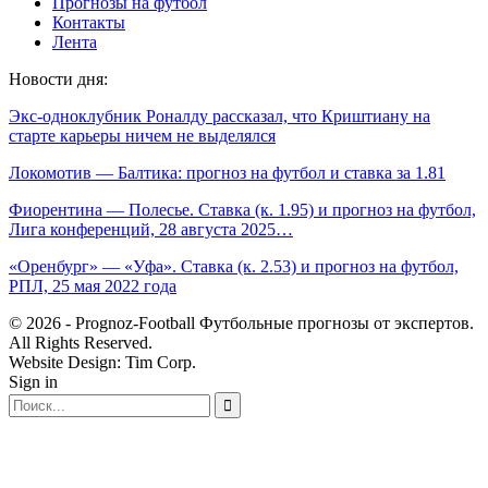
Прогнозы на футбол
Контакты
Лента
Новости дня:
Экс-одноклубник Роналду рассказал, что Криштиану на
старте карьеры ничем не выделялся
Локомотив — Балтика: прогноз на футбол и ставка за 1.81
Фиорентина — Полесье. Ставка (к. 1.95) и прогноз на футбол,
Лига конференций, 28 августа 2025…
«Оренбург» — «Уфа». Ставка (к. 2.53) и прогноз на футбол,
РПЛ, 25 мая 2022 года
© 2026 - Prognoz-Football Футбольные прогнозы от экспертов.
All Rights Reserved.
Website Design: Tim Corp.
Sign in