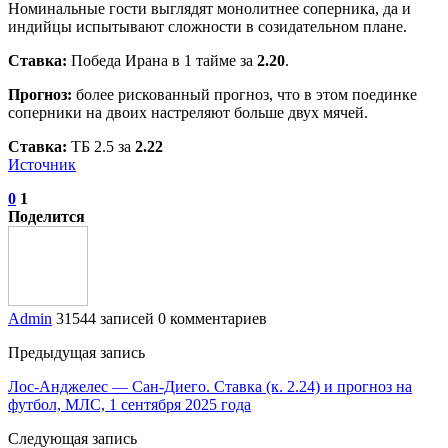
Номинальные гости выглядят монолитнее соперника, да и
индийцы испытывают сложности в созидательном плане.
Ставка:
Победа Ирана в 1 тайме за
2.20
.
Прогноз:
более рискованный прогноз, что в этом поединке
соперники на двоих настреляют больше двух мячей.
Ставка:
ТБ 2.5 за
2.22
Источник
0
1
Поделится
Admin
31544 записей
0 комментариев
Предыдущая запись
Лос-Анджелес — Сан-Диего. Ставка (к. 2.24) и прогноз на
футбол, МЛС, 1 сентября 2025 года
Следующая запись