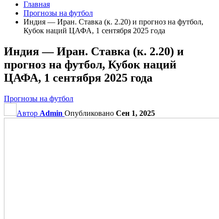
Главная
Прогнозы на футбол
Индия — Иран. Ставка (к. 2.20) и прогноз на футбол,
Кубок наций ЦАФА, 1 сентября 2025 года
Индия — Иран. Ставка (к. 2.20) и
прогноз на футбол, Кубок наций
ЦАФА, 1 сентября 2025 года
Прогнозы на футбол
Автор
Admin
Опубликовано
Сен 1, 2025