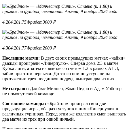
4.20
4.20
1.75
Фрибет
3000 ₽
4.30
4.20
1.77
Фрибет
2000 ₽
Последние матчи:
В двух своих предыдущих матчах «чайки»
дважды проиграли «Ливерпулю». Сперва дома 2:3 в матче
Кубка лиги, а затем на выезде со счетом 1:2 в рамках АПЛ,
забив при этом первыми. До этого они не уступали на
протяжении трех поединков подряд, выиграв два из них.
Не сыграют:
Джеймс Милнер, Жоао Педро и Адам Уэбстер
не помогут своей команде.
Состояние команды:
«Брайтон» проиграл свои две
предыдущие игры, оба раза уступив в них «Ливерпулю» в
различных турнирах. Перед этим же коллектив смог выиграть
два матча из трех при одной ничьей.
И все поединки в данном отрезке пришлись на игры