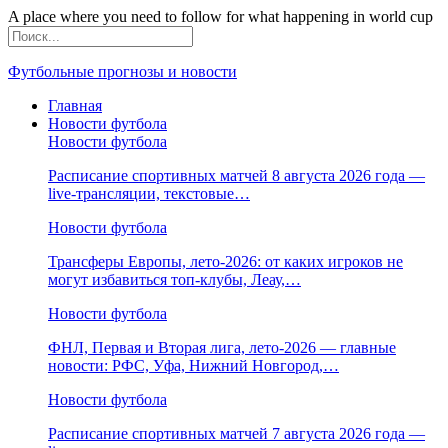
A place where you need to follow for what happening in world cup
Футбольные прогнозы и новости
Главная
Новости футбола
Новости футбола
Расписание спортивных матчей 8 августа 2026 года —
live-трансляции, текстовые…
Новости футбола
Трансферы Европы, лето-2026: от каких игроков не
могут избавиться топ-клубы, Леау,…
Новости футбола
ФНЛ, Первая и Вторая лига, лето-2026 — главные
новости: РФС, Уфа, Нижний Новгород,…
Новости футбола
Расписание спортивных матчей 7 августа 2026 года —