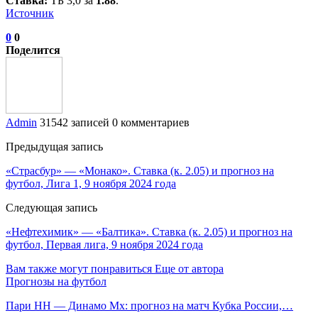
Ставка:
ТБ 3,0 за
1.88
.
Источник
0
0
Поделится
Admin
31542 записей
0 комментариев
Предыдущая запись
«Страсбур» — «Монако». Ставка (к. 2.05) и прогноз на
футбол, Лига 1, 9 ноября 2024 года
Следующая запись
«Нефтехимик» — «Балтика». Ставка (к. 2.05) и прогноз на
футбол, Первая лига, 9 ноября 2024 года
Вам также могут понравиться
Еще от автора
Прогнозы на футбол
Пари НН — Динамо Мх: прогноз на матч Кубка России,…