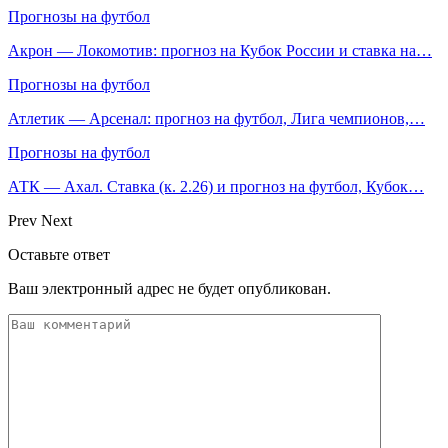
Прогнозы на футбол
Акрон — Локомотив: прогноз на Кубок России и ставка на…
Прогнозы на футбол
Атлетик — Арсенал: прогноз на футбол, Лига чемпионов,…
Прогнозы на футбол
АТК — Ахал. Ставка (к. 2.26) и прогноз на футбол, Кубок…
Prev
Next
Оставьте ответ
Ваш электронный адрес не будет опубликован.