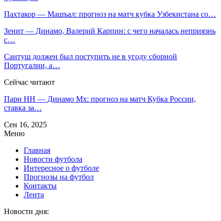
Пахтакор — Машъал: прогноз на матч кубка Узбекистана со…
Зенит — Динамо, Валерий Карпин: с чего началась неприязнь
с…
Сантуш должен был поступить не в угоду сборной
Португалии, а…
Сейчас читают
Пари НН — Динамо Мх: прогноз на матч Кубка России,
ставка за…
Сен 16, 2025
Меню
Главная
Новости футбола
Интересное о футболе
Прогнозы на футбол
Контакты
Лента
Новости дня: