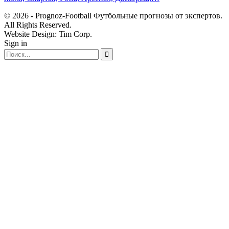
© 2026 - Prognoz-Football Футбольные прогнозы от экспертов.
All Rights Reserved.
Website Design: Tim Corp.
Sign in