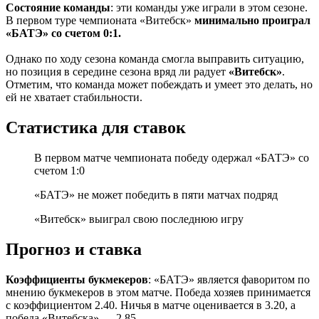
Состояние команды
: эти команды уже играли в этом сезоне.
В первом туре чемпионата «Витебск»
минимально проиграл
«БАТЭ»
со счетом 0:1.
Однако по ходу сезона команда смогла выправить ситуацию,
но позиция в середине сезона вряд ли радует
«Витебск»
.
Отметим, что команда может побеждать и умеет это делать, но
ей не хватает стабильности.
Статистика для ставок
В первом матче чемпионата победу одержал «БАТЭ» со
счетом 1:0
«БАТЭ» не может победить в пяти матчах подряд
«Витебск» выиграл свою последнюю игру
Прогноз и ставка
Коэффициенты букмекеров
: «БАТЭ» является фаворитом по
мнению букмекеров в этом матче. Победа хозяев принимается
с коэффициентом 2.40. Ничья в матче оценивается в 3.20, а
победа «Витебска» — 2.85.