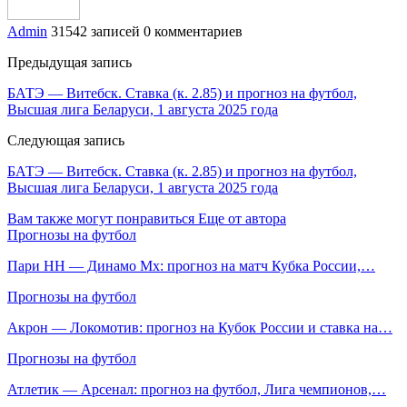
Admin
31542 записей
0 комментариев
Предыдущая запись
БАТЭ — Витебск. Ставка (к. 2.85) и прогноз на футбол,
Высшая лига Беларуси, 1 августа 2025 года
Следующая запись
БАТЭ — Витебск. Ставка (к. 2.85) и прогноз на футбол,
Высшая лига Беларуси, 1 августа 2025 года
Вам также могут понравиться
Еще от автора
Прогнозы на футбол
Пари НН — Динамо Мх: прогноз на матч Кубка России,…
Прогнозы на футбол
Акрон — Локомотив: прогноз на Кубок России и ставка на…
Прогнозы на футбол
Атлетик — Арсенал: прогноз на футбол, Лига чемпионов,…