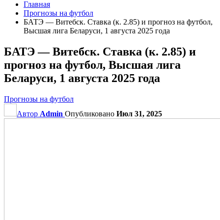
Главная
Прогнозы на футбол
БАТЭ — Витебск. Ставка (к. 2.85) и прогноз на футбол,
Высшая лига Беларуси, 1 августа 2025 года
БАТЭ — Витебск. Ставка (к. 2.85) и
прогноз на футбол, Высшая лига
Беларуси, 1 августа 2025 года
Прогнозы на футбол
Автор
Admin
Опубликовано
Июл 31, 2025