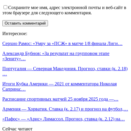
Сохраните мое имя, адрес электронной почты и веб-сайт в
этом браузере для следующего комментария.
Интересное:
Серхио Рамос: «Умру за «ПСЖ» в матче 1/8 финала Лиги…
Александр Бубнов: «За результат на групповом этапе
«Зениту»…
Португалия — Северная Македония. Прогноз, ставки (к. 2.18)
…
Итоги Кубка Америки — 2021 от комментатора Николая
Саприна:…
Расписание спортивных матчей 25 ноября 2025 года —…
Армения — Хорватия. Ставка (к. 2.17) и прогноз на футбол,…
«Пафос» — «Арис» Лимассол. Прогноз, ставка (к. 2.12) на…
Сейчас читают