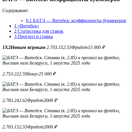
Содержание:
0.1
БАТЭ — Витебск: коэффициенты букмекеров
1
«Витебск»
2
Статистика для ставок
3
Прогноз и ставка
1
X
2
Новым игрокам
2.70
3.15
2.55
Фрибет
15 000 ₽
2.75
3.22
2.59
Бонус
25 000 ₽
2.78
3.24
2.62
Фрибет
3000 ₽
2.70
3.15
2.55
Фрибет
2000 ₽