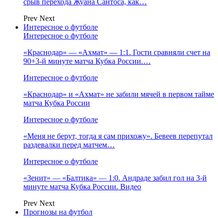
срыв перехода Жуана Сантоса, как…
Prev
Next
Интересное о футболе
Интересное о футболе
«Краснодар» — «Ахмат» — 1:1. Гости сравняли счет на
90+3‑й минуте матча Кубка России.…
Интересное о футболе
«Краснодар» и «Ахмат» не забили мячей в первом тайме
матча Кубка России
Интересное о футболе
«Меня не берут, тогда я сам прихожу». Бевеев перепутал
раздевалки перед матчем…
Интересное о футболе
«Зенит» — «Балтика» — 1:0. Андраде забил гол на 3‑й
минуте матча Кубка России. Видео
Prev
Next
Прогнозы на футбол