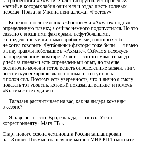
за грозненский «Ахмат». 25‑летний футболист провел 28
матчей, в которых забил один мяч и отдал шесть голевых
передач. Права на Уткина принадлежат «Ростову».
— Конечно, после сезонов в «Ростове» и «Ахмате» поднял
определенную планку, а сейчас немного подопустился. Но это
связано с внешними факторами, нефутбольными,
с определенными личными проблемами, о которых я бы
не хотел говорить. Футбольные факторы тоже были — я имею
в виду травмы небольшие в «Ахмате». Сейчас я нахожусь
на определенном экваторе. 25 лет — это тот момент, когда
у тебя за плечами есть определенный опыт, но ты еще
достаточно молод и готов решать определенные задачи. Лигу
российскую я хорошо знаю, понимаю что тут и как,
я полон сил. Поэтому есть уверенность, что и лично я смогу
показать тот уровень, который показывал раньше, и помочь
«Балтике» всех удивить.
— Талалаев рассчитывает на вас, как на лидера команды
в сезоне?
— Я надеюсь на это. Вроде как да, — сказал Уткин
корреспонденту «Матч ТВ».
Старт нового сезона чемпионата России запланирован
на 18 июля. Прямые трансляции матчей МИР РПЛ смотрите