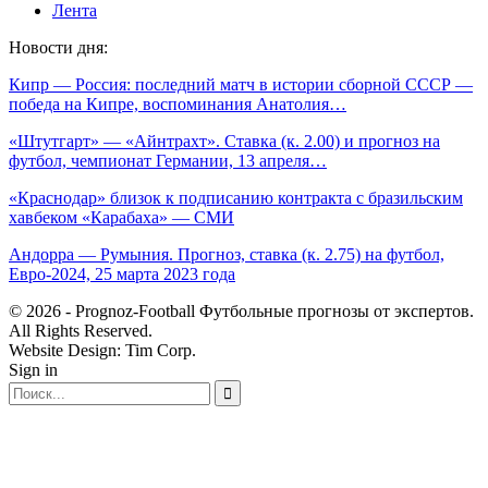
Лента
Новости дня:
Кипр — Россия: последний матч в истории сборной СССР —
победа на Кипре, воспоминания Анатолия…
«Штутгарт» — «Айнтрахт». Ставка (к. 2.00) и прогноз на
футбол, чемпионат Германии, 13 апреля…
«Краснодар» близок к подписанию контракта с бразильским
хавбеком «Карабаха» — СМИ
Андорра — Румыния. Прогноз, ставка (к. 2.75) на футбол,
Евро-2024, 25 марта 2023 года
© 2026 - Prognoz-Football Футбольные прогнозы от экспертов.
All Rights Reserved.
Website Design: Tim Corp.
Sign in