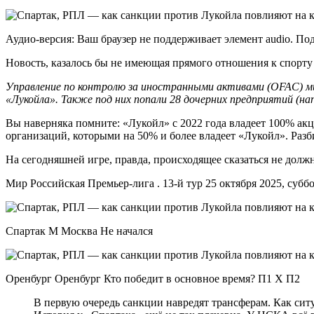
Аудио-версия: Ваш браузер не поддерживает элемент audio. По
Новость, казалось бы не имеющая прямого отношения к спорту (
Управление по контролю за иностранными активами (OFAC) м
«Лукойла». Также под них попали 28 дочерних предприятий (н
Вы наверняка помните: «Лукойл» с 2022 года владеет 100% ак
организаций, которыми на 50% и более владеет «Лукойл». Раз
На сегодняшней игре, правда, происходящее сказаться не долж
Мир Российская Премьер-лига . 13-й тур 25 октября 2025, субб
Спартак М Москва Не начался
Оренбург Оренбург Кто победит в основное время? П1 X П2
В первую очередь санкции навредят трансферам. Как си