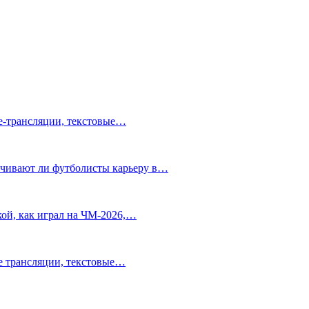
ve-трансляции, текстовые…
нчивают ли футболисты карьеру в…
ой, как играл на ЧМ-2026,…
ve трансляции, текстовые…