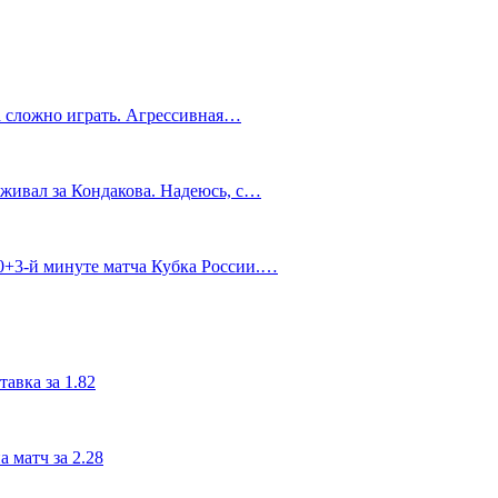
а сложно играть. Агрессивная…
живал за Кондакова. Надеюсь, с…
90+3‑й минуте матча Кубка России.…
авка за 1.82
 матч за 2.28