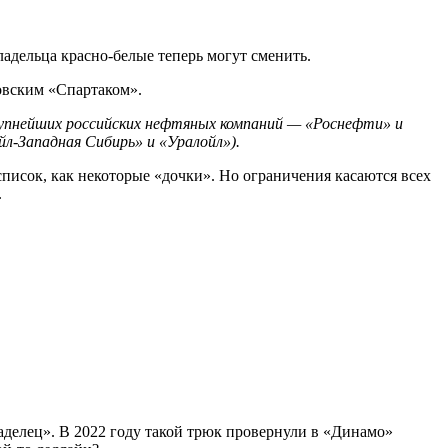
ладельца красно-белые теперь могут сменить.
ковским «Спартаком».
упнейших российских нефтяных компаний — «Роснефти» и
йл-Западная Сибирь» и «Уралойл»).
писок, как некоторые «дочки». Но ограничения касаются всех
.
делец». В 2022 году такой трюк провернули в «Динамо»