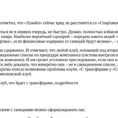
отметил, что «Лукойл» сейчас вряд ли расстанется со «Спартако
ться не в первую очередь, не быстро. Думаю, полностью избавлят
и пиара. Наиболее вероятный сценарий – передача пакета акций
ртака», если финансовые издержки от санкций будут велики», 
ю сдержанно. И отмечают, что любой клуб, попавший под втори
ционные списки по процедуре комплаенса (система контроля и 
ик компании). И им грозит уголовное преследование, если они на
я либо доказать, что конкретно они – не в санкционном списке
ратко описал возможные проблемы клуба: «С трансферами у «Сп
 московский клуб.
связи с санкциями можно сформулировать так: