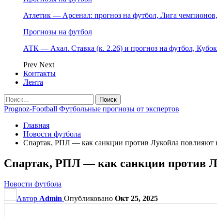
Атлетик — Арсенал: прогноз на футбол, Лига чемпионов, 
Прогнозы на футбол
АТК — Ахал. Ставка (к. 2.26) и прогноз на футбол, Кубо
Prev
Next
Контакты
Лента
Prognoz-Football Футбольные прогнозы от экспертов
Главная
Новости футбола
Спартак, РПЛ — как санкции против Лукойла повлияют на
Спартак, РПЛ — как санкции против Лу
Новости футбола
Автор
Admin
Опубликовано
Окт 25, 2025