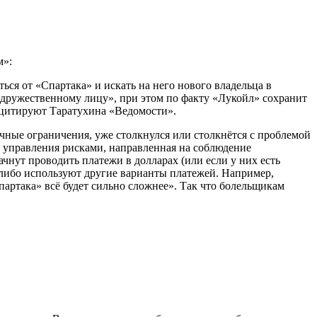
м»:
ься от «Спартака» и искать на него нового владельца в
 «дружественному лицу», при этом по факту «Лукойл» сохранит
– цитируют Таратухина «Ведомости».
чные ограничения, уже столкнулся или столкнётся с проблемой
управления рисками, направленная на соблюдение
чнут проводить платежи в долларах (или если у них есть
, либо используют другие варианты платежей. Например,
артака» всё будет сильно сложнее». Так что болельщикам