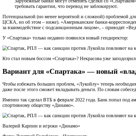
Зарубежные банки могут отменять сделки со «Спартаком» 
требовать гарантии, что перевод не заблокируют.
Потенциальной (но менее вероятной и сложной) проблемой для
ЦСКА, но об этом – ниже). «Американские банки-корреспонден
за взаимодействие с подсанкционным лицом», – приводят «Вед
У «Спартака» только недавно появился новый гендиректор:
Кто стал новым боссом «Спартака»? Некрасова уже заподозри
Вариант для «Спартака» — новый «влад
Чтобы избежать больших проблем, «Лукойлу» теперь необходим
даже после этого сможет вкладывать деньги. По словам собес
Именно так сделал ВТБ в феврале 2022 года. Банк попал под а
спортивному обществу «Динамо».
Валерий Карпин и игроки «Динамо»