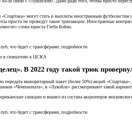
из-за связи с «Лукойлом». Даже ради того, чтобы просто перест
 «Спартака» могут стать и выплаты иностранным футболистам ил
ты просто не проведут такие транзакции. Иностранные контраге
омости» слова юриста Глеба Бойко.
ли в симпатиях к ЦСКА
елец». В 2022 году такой трюк проверну
о передать мажоритарный пакет (более 50%) акций «Спартака» д
едников «Чемпионата», в «Лукойле» рассматривают такой вариан
мериканские санкции и вышел из состава акционеров московског