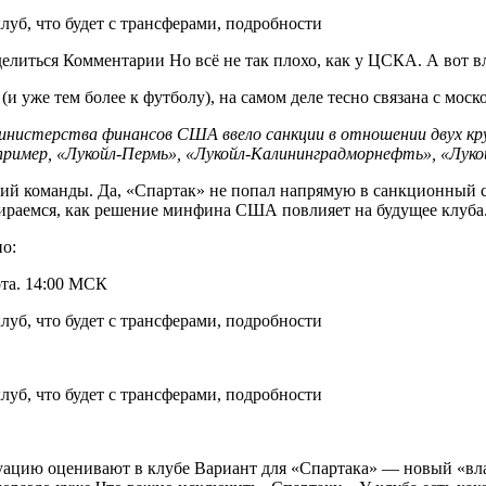
делиться Комментарии Но всё не так плохо, как у ЦСКА. А вот в
и уже тем более к футболу), на самом деле тесно связана с мос
инистерства финансов США ввело санкции в отношении двух кр
апример, «Лукойл-Пермь», «Лукойл-Калининградморнефть», «Луко
ций команды. Да, «Спартак» не попал напрямую в санкционный с
бираемся, как решение минфина США повлияет на будущее клуба
но:
ота. 14:00 МСК
туацию оценивают в клубе Вариант для «Спартака» — новый «вла