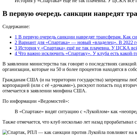
История у «Спартака» ещё не так плачевна. У ЦСКА всё г
В первую очередь санкции навредят тр
Содержание:
1
В первую очередь санкции навредят трансферам. Как с
2
Вариант для «Спартака» — новый «владелец». В 2022 г
3
История у «Спартака» ещё не так плачевна. У ЦСКА всё
4
Что важно исключить «Спартаку». У клуба есть какой-т
В заявлении министерства так говорят о последствиях санкци
организации, которые на 50 и более процентов находятся в со
Гражданам США (и на территории государства) запрещены любы
корпорацией (или с её «дочками»), рискуют попасть под втори
отмечается в заявлении минфина США.
По информации «Ведомостей»:
В «Спартаке» видят ситуацию с «Лукойлом» как «неопр
Также отмечается, что клуб несколько лет назад прорабатывал