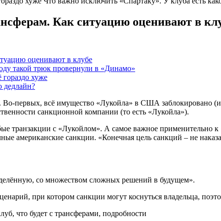
ораздо хуже Что важно исключить «Спартаку». У клуба есть как
ансферам. Как ситуацию оценивают в кл
итуацию оценивают в клубе
оду такой трюк провернули в «Динамо»
 гораздо хуже
о дедлайн?
й. Во-первых, всё имущество «Лукойла» в США заблокировано (и
бственности санкционной компании (то есть «Лукойла»).
е транзакции с «Лукойлом». А самое важное применительно к «
чные американские санкции. «Конечная цель санкций – не наказ
еделённую, со множеством сложных решений в будущем».
 сценарий, при котором санкции могут коснуться владельца, поэ