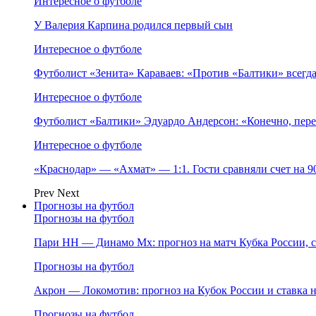
Интересное о футболе
У Валерия Карпина родился первый сын
Интересное о футболе
Футболист «Зенита» Караваев: «Против «Балтики» всегд
Интересное о футболе
Футболист «Балтики» Эдуардо Андерсон: «Конечно, пере
Интересное о футболе
«Краснодар» — «Ахмат» — 1:1. Гости сравняли счет на 
Prev
Next
Прогнозы на футбол
Прогнозы на футбол
Пари НН — Динамо Мх: прогноз на матч Кубка России, ст
Прогнозы на футбол
Акрон — Локомотив: прогноз на Кубок России и ставка на
Прогнозы на футбол