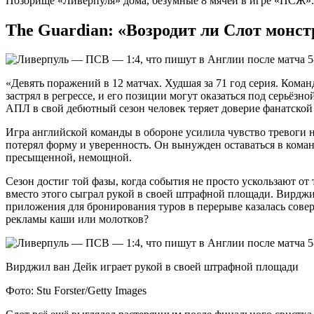
Позорище «Ливерпуля» дома, безумные 8 мячей в игре «ПСЖ». 
The Guardian: «Возродит ли Слот монс
«Девять поражений в 12 матчах. Худшая за 71 год серия. Кома
застрял в регрессе, и его позиции могут оказаться под серьё
АПЛ в свой дебютный сезон человек теряет доверие фанатской
Игра английской команды в обороне усилила чувство тревоги 
потерял форму и уверенность. Он вынужден оставаться в коман
пресыщенной, немощной.
Сезон достиг той фазы, когда события не просто ускользают от
вместо этого сыграл рукой в своей штрафной площади. Вирджил
приложения для бронирования туров в перерыве казалась сове
рекламы каши или молотков?
Вирджил ван Дейк играет рукой в своей штрафной площади
Фото: Stu Forster/Getty Images