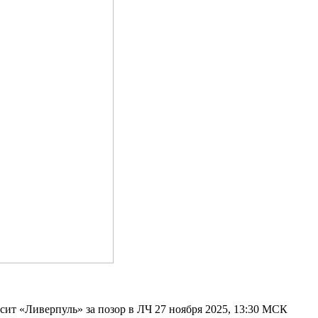
осит «Ливерпуль» за позор в ЛЧ 27 ноября 2025, 13:30 МСК