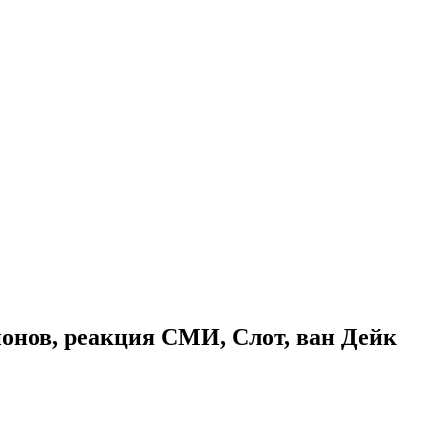
ионов, реакция СМИ, Слот, ван Дейк