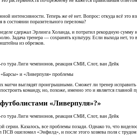
 Но растерянность по-прежнему не кажется правильным ответом 
ой интенсивности. Теперь же её нет. Вопрос: откуда всё это в
ся в состоянии поразительного перелома?
 неделе сдержал Эрлинга Холанда, и потратил рекордную сумму
ю. Задача тренера — сохранять культуру. Если выхода нет, то вс
нштейна из обрезков.
У «Барсы» и «Ливерпуля» проблемы
х матчи выглядят проигрышными. Сможет ли тренер исправить то
остроить команду, но, похоже, именно это и является главной п
 футболистами «Ливерпуля»?»
 серии. Казалось, все проблемы позади. Однако то, что видело
ол ПСВ ошеломил «Энфилд», и после этого хозяева поля с трудо