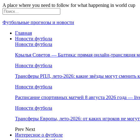
A place where you need to follow for what happening in world cup
Футбольные прогнозы и новости
Главная
Новости футбола
Новости футбола
Крылья Советов — Балтика: прямая онлайн-трансляция ма
Новости футбола
Трансферы РПЛ, лето-2026: какие звёзды могут сменить 
Новости футбола
Расписание спортивных матчей 8 августа 2026 года — li
Новости футбола
Трансферы Европы, лето-2026: от каких игроков не могут
Prev
Next
Интересное о футболе