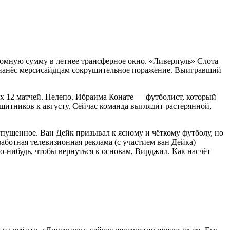
громную сумму в летнее трансферное окно. «Ливерпуль» Слота
ПСВ нанёс мерсисайдцам сокрушительное поражение. Выигравший
х 12 матчей. Нелепо. Ибраима Конате — футболист, который
щитников к августу. Сейчас команда выглядит растерянной,
 упущенное. Ван Дейк призывал к ясному и чёткому футболу, но
аботная телевизионная реклама (с участием ван Дейка)
-нибудь, чтобы вернуться к основам, Вирджил. Как насчёт