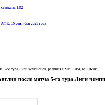
ставка за 1.92
к АФК, 16 сентября 2025 года
а 5-го тура Лиги чемпионов, реакция СМИ, Слот, ван Дейк
нглии после матча 5-го тура Лиги чемп