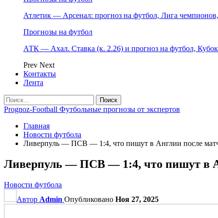
Атлетик — Арсенал: прогноз на футбол, Лига чемпионов, 
Прогнозы на футбол
АТК — Ахал. Ставка (к. 2.26) и прогноз на футбол, Кубо
Prev
Next
Контакты
Лента
Prognoz-Football Футбольные прогнозы от экспертов
Главная
Новости футбола
Ливерпуль — ПСВ — 1:4, что пишут в Англии после матч
Ливерпуль — ПСВ — 1:4, что пишут в А
Новости футбола
Автор
Admin
Опубликовано
Ноя 27, 2025