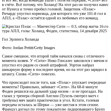
И всё же, когда команды ушли с поля на перерыв, «Сити» вёл
в счёте. Всё потому, что Холанд! На этот раз он получил навес
от Нунеса и точно пробил головой. Защитник «Пэлас»
Ричардс упустил норвежца, для которого это уже 101-й гол в
АПЛ, а «Пэлас» остаётся одной из любимых его команд.
Гол Эрлинга Холанда
Фото: Jordan Pettitt/Getty Images
Самое смешное, что второй тайм начался снова с отличного
момента хозяев. У «Сити» Нико Гонсалес завозился с мячом и
упустил его рядом со своей штрафной. Уортон набрал
шикарную форму в последнее время, но на этот раз зарядил в
штангу. Снова «Сити» повезло.
Что происходит после того, как «Пэлас» упускает очередные
моменты? Правильно, забивает «Сити». На 68-й минуте
Фоден решился на дальний удар низом – и не прогадал. На
глазах у тренера сборной Англии (Тухель смотрел матч с
трибуны) мяч зашёл практически в угол. Кстати, голевая
передача осталась за Шерки — уже шестая в этом сезоне.
Француз догнал по этому показателю лидировавшего Бруну