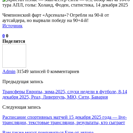
Чемпионский фарт «Арсенала»? Огребли на 90-й от
аутсайдера, но вырвали победу на 90+4-й!
Источник
0
0
Поделится
Admin
31549 записей
0 комментариев
Предыдущая запись
Трансферы Европы, зима-2025, слухи недели в футболе, 8-14
декабря 2025, Реал, Ливерпуль, МЮ, Сити, Бавария
Следующая запись
Расписание спортивных матчей 15 декабря 2025 года — live-
трансляции, текстовые трансляции, результаты, кто сыграет
Вам также могут понравиться
Еще от автора