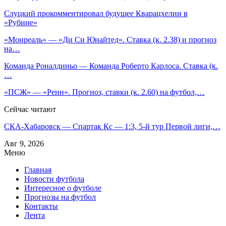
Слуцкий прокомментировал будущее Кварацхелии в
«Рубине»
«Монреаль» — «Ди Си Юнайтед». Ставка (к. 2.38) и прогноз
на…
Команда Роналдиньо — Команда Роберто Карлоса. Ставка (к.
…
«ПСЖ» — «Ренн». Прогноз, ставки (к. 2.60) на футбол,…
Сейчас читают
СКА-Хабаровск — Спартак Кс — 1:3, 5-й тур Первой лиги,…
Авг 9, 2026
Меню
Главная
Новости футбола
Интересное о футболе
Прогнозы на футбол
Контакты
Лента