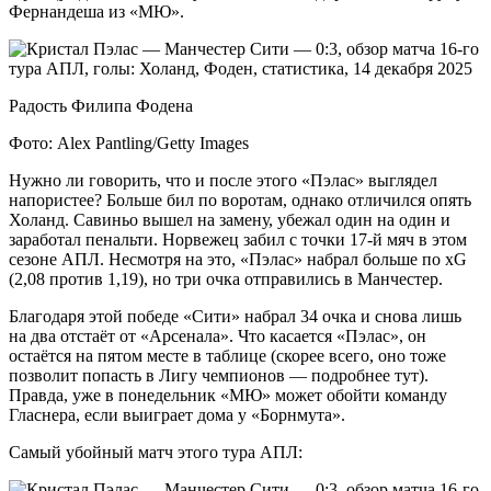
Фернандеша из «МЮ».
Радость Филипа Фодена
Фото: Alex Pantling/Getty Images
Нужно ли говорить, что и после этого «Пэлас» выглядел
напористее? Больше бил по воротам, однако отличился опять
Холанд. Савиньо вышел на замену, убежал один на один и
заработал пенальти. Норвежец забил с точки 17-й мяч в этом
сезоне АПЛ. Несмотря на это, «Пэлас» набрал больше по xG
(2,08 против 1,19), но три очка отправились в Манчестер.
Благодаря этой победе «Сити» набрал 34 очка и снова лишь
на два отстаёт от «Арсенала». Что касается «Пэлас», он
остаётся на пятом месте в таблице (скорее всего, оно тоже
позволит попасть в Лигу чемпионов — подробнее тут).
Правда, уже в понедельник «МЮ» может обойти команду
Гласнера, если выиграет дома у «Борнмута».
Самый убойный матч этого тура АПЛ: