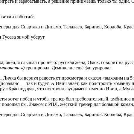
играть и зарабатывать, а решение принимаешь только ты один. С
азвитии событий:
 Гусева зимой уберут
, окей, я слышал про него: русская жена, Омск, говорит на рус
емпионата»)
тренировал. Демикелис ещё фигурировал.
. Личка бы вернул радость от просмотра и сказал «выходим на 5
исбаланс — так и будет. А Ивич знает, как подстроить команду п
ру «Краснодара», что построил фундамент именно Ивич, а Мусае
листы хотят побед и чтобы тренер был требовательный, амбици
ч подошёл бы. Знаком с РПЛ, жёсткий тренер для большой коман