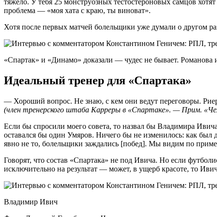
тяжело. У тебя 25 монструозных тестостероновых самцов хотят 
проблема — «моя хата с краю, ты виноват».
Хотя после первых матчей болельщики уже думали о другом р
«Спартак» и «Динамо» доказали — чудес не бывает. Романова и
Идеальный тренер для «Спартака»
— Хороший вопрос. Не знаю, с кем они ведут переговоры. Риера
(член тренерского штаба Карреры в «Спартаке». — Прим. «Ч
Если бы спросили моего совета, то назвал бы Владимира Ивича
оставался бы один Умяров. Ничего бы не изменилось: как был д
явно не то, болельщики заждались [побед]. Мы видим по приме
Говорят, что состав «Спартака» не под Ивича. Но если футбо
исключительно на результат — может, в ущерб красоте, то Иви
Владимир Ивич