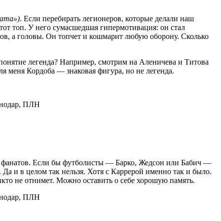
ната»)
. Если перебирать легионеров, которые делали наш
тот топ. У него сумасшедшая гипермотивация: он стал
сов, а головы. Он топчет и кошмарит любую оборону. Сколько
 понятие легенда? Например, смотрим на Аленичева и Титова
ля меня Кордоба — знаковая фигура, но не легенда.
ли фанатов. Если бы футболисты — Барко, Жедсон или Бабич —
Да и в целом так нельзя. Хотя с Каррерой именно так и было.
икто не отнимет. Можно оставить о себе хорошую память.