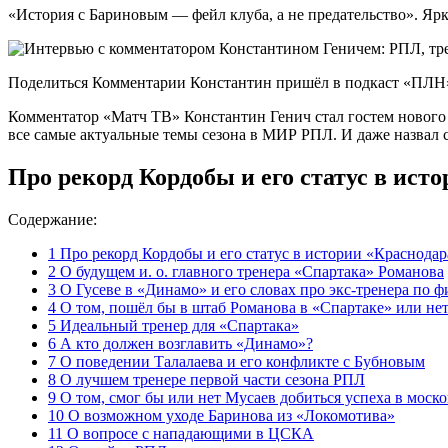
«История с Бариновым — фейл клуба, а не предательство». Ярк
Поделиться Комментарии Константин пришёл в подкаст «ПЛН» 
Комментатор «Матч ТВ» Константин Генич стал гостем нового
все самые актуальные темы сезона в МИР РПЛ. И даже назвал 
Про рекорд Кордобы и его статус в ист
Содержание:
1
Про рекорд Кордобы и его статус в истории «Краснодар
2
О будущем и. о. главного тренера «Спартака» Романова
3
О Гусеве в «Динамо» и его словах про экс-тренера по 
4
О том, пошёл бы в штаб Романова в «Спартаке» или не
5
Идеальный тренер для «Спартака»
6
А кто должен возглавить «Динамо»?
7
О поведении Талалаева и его конфликте с Бубновым
8
О лучшем тренере первой части сезона РПЛ
9
О том, смог бы или нет Мусаев добиться успеха в моск
10
О возможном уходе Баринова из «Локомотива»
11
О вопросе с нападающими в ЦСКА