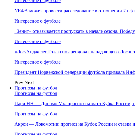
Интересное о футболе
УЕФА может провести расследование в отношении Инфа
Интересное о футболе
«Зенит» отказывается пропускать в начале сезона. Побед
Интересное о футболе
«Лос‑Анджелес Гэлакси» арендовал нападающего Лосано
Интересное о футболе
Президент Норвежской федерации футбола призвала Инф
Prev
Next
Прогнозы на футбол
Прогнозы на футбол
Пари НН — Динамо Мх: прогноз на матч Кубка России, ст
Прогнозы на футбол
Акрон — Локомотив: прогноз на Кубок России и ставка на
Прогнозы на футбол