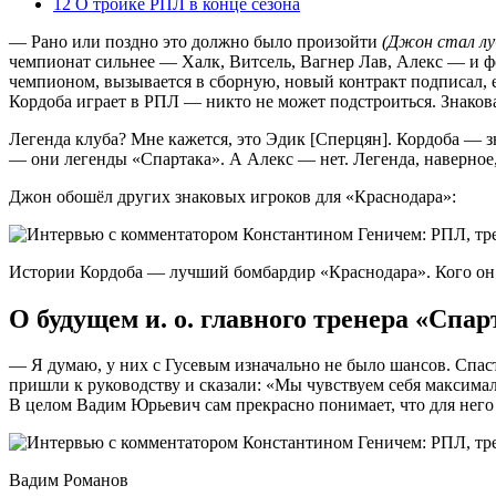
12
О тройке РПЛ в конце сезона
— Рано или поздно это должно было произойти
(Джон стал лу
чемпионат сильнее — Халк, Витсель, Вагнер Лав, Алекс — и фо
чемпионом, вызывается в сборную, новый контракт подписал, е
Кордоба играет в РПЛ — никто не может подстроиться. Знаков
Легенда клуба? Мне кажется, это Эдик [Сперцян]. Кордоба — 
— они легенды «Спартака». А Алекс — нет. Легенда, наверное,
Джон обошёл других знаковых игроков для «Краснодара»:
Истории Кордоба — лучший бомбардир «Краснодара». Кого он
О будущем и. о. главного тренера «Спа
— Я думаю, у них с Гусевым изначально не было шансов. Спас
пришли к руководству и сказали: «Мы чувствуем себя максималь
В целом Вадим Юрьевич сам прекрасно понимает, что для него 
Вадим Романов