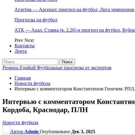
Атлетик — Арсенал: прогноз на футбол, Лига чемпионов, 
Прогнозы на футбол
АТК — Ахал. Ставка (к. 2.26) и прогноз на футбол, Кубо
Prev
Next
Контакты
Лента
Prognoz-Football Футбольные прогнозы от экспертов
Главная
Новости футбола
Интервью с комментатором Константином Геничем: РПЛ, 
Интервью с комментатором Константино
Кордоба, Краснодар, ПЛН
Новости футбола
Автор
Admin
Опубликовано
Дек 3, 2025