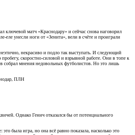
рал ключевой матч «Краснодару» и сейчас снова наговорил
Еле-еле унесли ноги от «Зенита», вели в счёте и проиграли
 неэтично, некрасиво и подло так выступать. И следующий
 пробегу, скоростно-силовой и взрывной работе. Они в топе к
сев собрал мнения недовольных футболистов. Но это лишь
квичей. Однако Генич отказался бы от потенциального
 это была игра, но она всё равно показала, насколько это