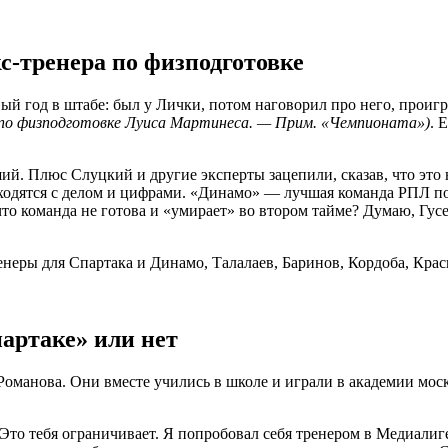
кс-тренера по физподготовке
ый год в штабе: был у Лички, потом наговорил про него, проиг
а по физподготовке Луиса Мартинеса. — Прим. «Чемпионата»)
. 
ий. Плюс Слуцкий и другие эксперты зацепили, сказав, что это
асходятся с делом и цифрами. «Динамо» — лучшая команда РПЛ по
что команда не готова и «умирает» во втором тайме? Думаю, Гу
артаке» или нет
Романова. Они вместе учились в школе и играли в академии мос
Это тебя ограничивает. Я попробовал себя тренером в Медиалиге: