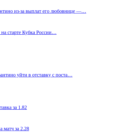
нтино из‑за выплат его любовнице —…
у на старте Кубка России…
антино уйти в отставку с поста…
авка за 1.82
 матч за 2.28