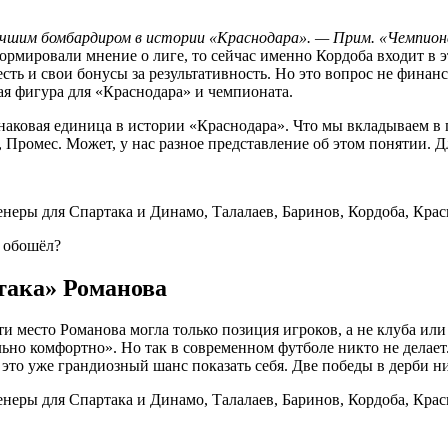
чшим бомбардиром в истории «Краснодара». — Прим. «Чемпио
рмировали мнение о лиге, то сейчас именно Кордоба входит в э
сть и свои бонусы за результативность. Но это вопрос не финан
ая фигура для «Краснодара» и чемпионата.
знаковая единица в истории «Краснодара». Что мы вкладываем в
 Промес. Может, у нас разное представление об этом понятии. Д
 обошёл?
ртака» Романова
ти место Романова могла только позиция игроков, а не клуба и
но комфортно». Но так в современном футболе никто не делает. 
это уже грандиозный шанс показать себя. Две победы в дерби н