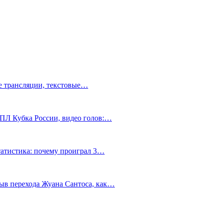
ve трансляции, текстовые…
РПЛ Кубка России, видео голов:…
статистика: почему проиграл 3…
ыв перехода Жуана Сантоса, как…