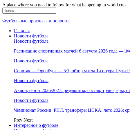
A place where you need to follow for what happening in world cup
Футбольные прогнозы и новости
Главная
Новости футбола
Новости футбола
Расписание спортивных матчей 6 августа 2026 года — li
Новости футбола
Спартак — Оренбург — 5:1, обзор матча 1-го тура Пути 
Новости футбола
Акрон, сезон-2026/2027: результаты, состав, трансферы, 
Новости футбола
Чемпионат России, РПЛ, трансферы ЦСКА, лето 2026: ср
Prev
Next
Интересное о футболе