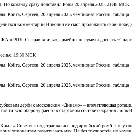
Но команду сразу подставил Роша 20 апреля 2025, 21:48 МСК
Поделиться Комментарии Николич не смог продолжить свою побе
А в РПЛ. Сыграв вничью, армейцы не сумели догнать «Спартак» 
есенье. 19:30 МСК
кубковым дерби с московским «Динамо» – впечатляющая ротаци
чти всю оборону (место в стартовом составе сохранил лишь Вил
 «Крылья Советов» подстраивались под армейский ромб. Полузащ
своим оппонентам разыгрывать мяч. Не без трудностей, но кома