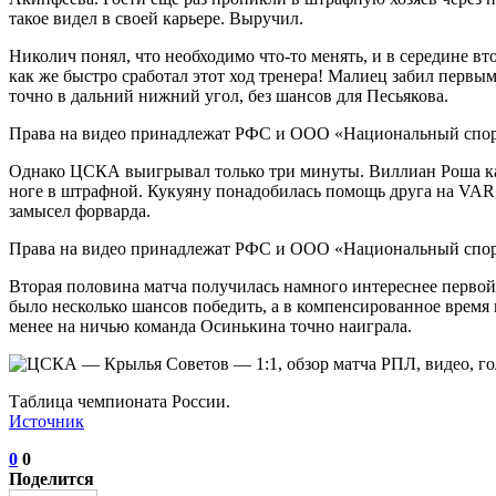
такое видел в своей карьере. Выручил.
Николич понял, что необходимо что-то менять, и в середине в
как же быстро сработал этот ход тренера! Малиец забил первы
точно в дальний нижний угол, без шансов для Песьякова.
Права на видео принадлежат РФС и ООО «Национальный спор
Однако ЦСКА выигрывал только три минуты. Виллиан Роша как
ноге в штрафной. Кукуяну понадобилась помощь друга на VAR, 
замысел форварда.
Права на видео принадлежат РФС и ООО «Национальный спор
Вторая половина матча получилась намного интереснее первой
было несколько шансов победить, а в компенсированное время п
менее на ничью команда Осинькина точно наиграла.
Таблица чемпионата России.
Источник
0
0
Поделится