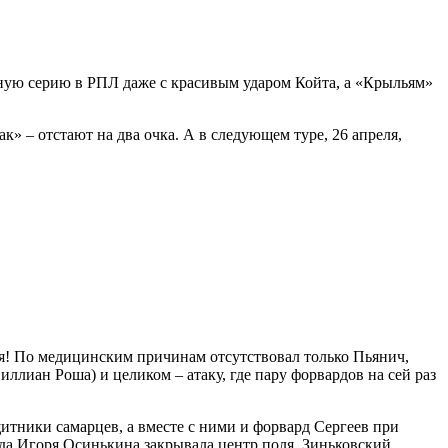
дную серию в РПЛ даже с красивым ударом Койта, а «Крыльям»
– отстают на два очка. А в следующем туре, 26 апреля,
я! По медицинским причинам отсутствовал только Пьянич,
лиан Роша) и целиком – атаку, где пару форвардов на сей раз
итники самарцев, а вместе с ними и форвард Сергеев при
нда Игоря Осинькина закрывала центр поля. Зиньковский,