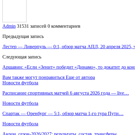
Admin
31531 записей
0 комментариев
Предыдущая запись
Лестер — Ливерпуль — 0:1, обзор матча АПЛ, 20 апреля 2025,
Следующая запись
Аршавин: «Если «Зенит» победит «Динамо», то докатит до кон
Вам также могут понравиться
Еще от автора
Новости футбола
Расписание спортивных матчей 6 августа 2026 года — live…
Новости футбола
Спартак — Оренбург — 5:1, обзор матча 1-го тура Пути…
Новости футбола
Акрон, сезон-2026/2027: результаты, состав, трансферы,…