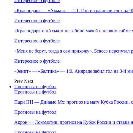
Интересное о футболе
«Краснодар» — «Ахмат» — 1:1. Гости сравняли счет на 
Интересное о футболе
«Краснодар» и «Ахмат» не забили мячей в первом тайме 
Интересное о футболе
«Меня не берут, тогда я сам прихожу». Бевеев перепутал
Интересное о футболе
«Зенит» — «Балтика» — 1:0. Андраде забил гол на 3‑й м
Prev
Next
Прогнозы на футбол
Прогнозы на футбол
Пари НН — Динамо Мх: прогноз на матч Кубка России, ст
Прогнозы на футбол
Акрон — Локомотив: прогноз на Кубок России и ставка на
Прогнозы на футбол