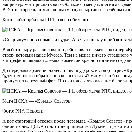
например, мог прихватывать Облякова, смещаясь за ним с фланг
Всё это скорее напоминало шахматную партию на зелёном газо
Кого любят арбитры РПЛ, а кого обижают:
«Спартаку» снова помогли судьи. А в чью пользу ошибаются ч
В дебюте пару раз рискованно действовал на мяче голкипер «К
створ, который нанёс Мусаев. Тем не менее ничего страшного
к штрафной, явных голевых моментов красно-синие не создали
До перерыва армейцы нанесли шесть ударов, в створ – три. «Кр
будет непросто собрать эпизоды из этих 45 минут. По большом
пропустил вероятный фол. Но оказалось, что касание было за 
Матч ЦСКА — «Крылья Советов»
Фото: РИА Новости
А вот стартовый отрезок после перерыва «Крылья Советов» про
одной из них ЦСКА спас от неприятностей Лукин – грамотно з
Акинфеева. Гости ещё раз проникли в штрафную хозяев через 