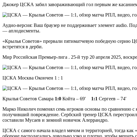
Джокер ЦСКА забил завораживающий гол первым же касанием! 
Аудио-версия: Ваш браузер не поддерживает элемент audio. 
— аплодисменты.
«Крылья Советов» прервали пятиматчевую победную серию ЦСК
встретятся в дерби.
Мир Российская Премьер-лига . 25-й тур 20 апреля 2025, воскр
ЦСКА Москва Окончен 1 : 1
Крылья Советов Самара
1:0
Койта – 69′
1:1
Сергеев – 74′
Марко Николич поменял семь игроков основы по сравнению с 
получивший повреждение. Сербский тренер ЦСКА перестроил по
составили Мусаев и зимний новичок Алеррандро.
ЦСКА с самого начала владел мячом и территорией, тогда как
обороне располагались довольно узко и плотно, чтобы мешать 