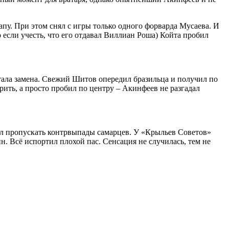
пу. При этом снял с игры только одного форварда Мусаева. И
 если учесть, что его отдавал Виллиан Роша) Койта пробил
тала замена. Свежий Шитов опередил бразильца и получил по
ить, а просто пробил по центру – Акинфеев не разгадал
тал пропускать контрвыпады самарцев. У «Крыльев Советов»
н. Всё испортил плохой пас. Сенсация не случилась, тем не