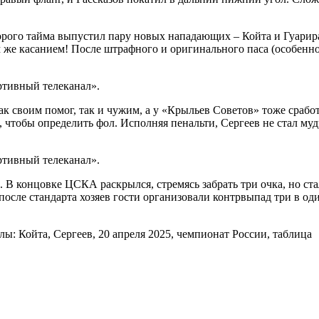
торого тайма выпустил пару новых нападающих – Койта и Гуарира
м же касанием! После штрафного и оригинального паса (особенно
тивный телеканал».
 своим помог, так и чужим, а у «Крыльев Советов» тоже срабо
чтобы определить фол. Исполняя пенальти, Сергеев не стал мудр
тивный телеканал».
. В концовке ЦСКА раскрылся, стремясь забрать три очка, но с
осле стандарта хозяев гости организовали контрвыпад три в оди