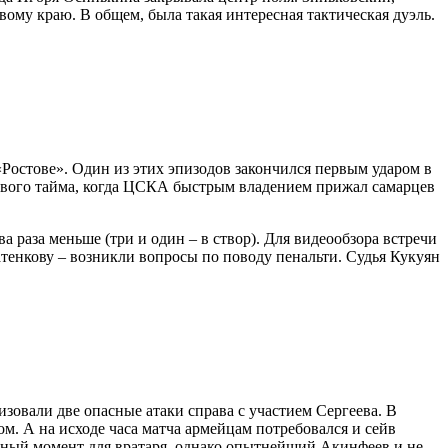
вому краю. В общем, была такая интересная тактическая дуэль.
«Ростове». Один из этих эпизодов закончился первым ударом в
ервого тайма, когда ЦСКА быстрым владением прижал самарцев
а раза меньше (три и один – в створ). Для видеообзора встречи
атенкову – возникли вопросы по поводу пенальти. Судья Кукуян
зовали две опасные атаки справа с участием Сергеева. В
. А на исходе часа матча армейцам потребовался и сейв
ожный момент для вратаря, однако опытнейший Акинфеев и не