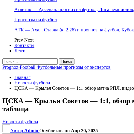
Атлетик — Арсенал: прогноз на футбол, Лига чемпионов, 
Прогнозы на футбол
АТК — Ахал. Ставка (к. 2.26) и прогноз на футбол, Кубо
Prev
Next
Контакты
Лента
Prognoz-Football Футбольные прогнозы от экспертов
Главная
Новости футбола
ЦСКА — Крылья Советов — 1:1, обзор матча РПЛ, видео, 
ЦСКА — Крылья Советов — 1:1, обзор ма
таблица
Новости футбола
Автор
Admin
Опубликовано
Апр 20, 2025