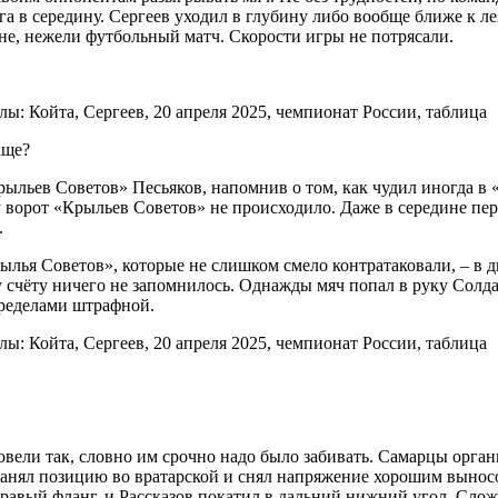
а в середину. Сергеев уходил в глубину либо вообще ближе к ле
не, нежели футбольный матч. Скорости игры не потрясали.
аще?
рыльев Советов» Песьяков, напомнив о том, как чудил иногда в 
 у ворот «Крыльев Советов» не происходило. Даже в середине п
.
ылья Советов», которые не слишком смело контратаковали, – в дв
у счёту ничего не запомнилось. Однажды мяч попал в руку Солд
пределами штрафной.
вели так, словно им срочно надо было забивать. Самарцы органи
анял позицию во вратарской и снял напряжение хорошим выносом
правый фланг, и Рассказов покатил в дальний нижний угол. Сл