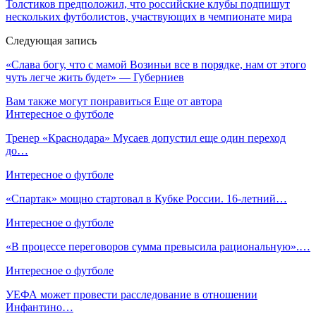
Толстиков предположил, что российские клубы подпишут
нескольких футболистов, участвующих в чемпионате мира
Следующая запись
«Слава богу, что с мамой Возиньи все в порядке, нам от этого
чуть легче жить будет» — Губерниев
Вам также могут понравиться
Еще от автора
Интересное о футболе
Тренер «Краснодара» Мусаев допустил еще один переход
до…
Интересное о футболе
«Спартак» мощно стартовал в Кубке России. 16-летний…
Интересное о футболе
«В процессе переговоров сумма превысила рациональную».…
Интересное о футболе
УЕФА может провести расследование в отношении
Инфантино…