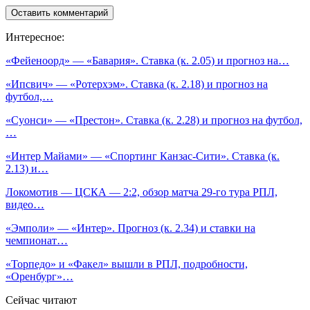
Интересное:
«Фейеноорд» — «Бавария». Ставка (к. 2.05) и прогноз на…
«Ипсвич» — «Ротерхэм». Ставка (к. 2.18) и прогноз на
футбол,…
«Суонси» — «Престон». Ставка (к. 2.28) и прогноз на футбол,
…
«Интер Майами» — «Спортинг Канзас-Сити». Ставка (к.
2.13) и…
Локомотив — ЦСКА — 2:2, обзор матча 29-го тура РПЛ,
видео…
«Эмполи» — «Интер». Прогноз (к. 2.34) и ставки на
чемпионат…
«Торпедо» и «Факел» вышли в РПЛ, подробности,
«Оренбург»…
Сейчас читают